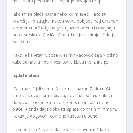
hrvatskom prvenstvu, a usput je osvojen i Kup.
Iako im se plaća kasne nekoliko mjeseci i iako su
razmišljali o štrajku, nakon velike pobjede nad Crvenom
zvezdom u ABA ligi na gostujućem terenu i osvajanja
Kupa Krešimira Čosića, Ciboni i dalje treniraju i čekaju
bolje dane .
Tako je kapetan Cibose Krešimir Radovčić za SN otkrio
kako se naziru novi investitori u klubu i to iz Indije.
Isplate plaća
“Da, razmišljali smo o štrajku, ali nakon Zadra našli
smo se s dvojicom Indijaca, novih ulagača u klubu, i
dogovorili se da ćemo do kraja ožujka dobiti dvije
plaće, a onda dalje dobivati ​​isplate normalnim ritmom.
Takav je dogovor”, otkrio je kapetan Cibone.
I trener Josip Sesar nada se kako je ovo možda kraj