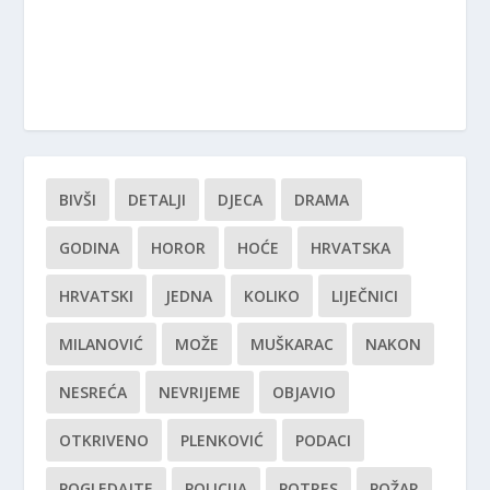
BIVŠI
DETALJI
DJECA
DRAMA
GODINA
HOROR
HOĆE
HRVATSKA
HRVATSKI
JEDNA
KOLIKO
LIJEČNICI
MILANOVIĆ
MOŽE
MUŠKARAC
NAKON
NESREĆA
NEVRIJEME
OBJAVIO
OTKRIVENO
PLENKOVIĆ
PODACI
POGLEDAJTE
POLICIJA
POTRES
POŽAR