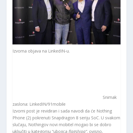
Izvorna objava na LinkedIN-u.
Snimak
zaslona: LinkedIN/91mobile
Izvorni post je revidiran i sada navodi da će Nothing
Phone (2) pokrenuti Snapdragon 8 seriju SoC. U svakom
slučaju, Nothingov novi mobitel mogao bi se dobro
uključiti u kategoriju “ubojica
flagshipa“,
ovisno,