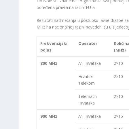
Dozvole su izdane na 15 godina za sva područja 
određena pravila na razini EU-a.
Rezultati nadmetanja u postupku javne dražbe z
MHz na nacionalnoj razini navedeni su u sljedećoj 
Frekvencijski
Operater
Količin
pojas
(MHz)
800 MHz
A1 Hrvatska
2×10
Hrvatski
2×10
Telekom
Telemach
2×10
Hrvatska
900 MHz
A1 Hrvatska
2×15