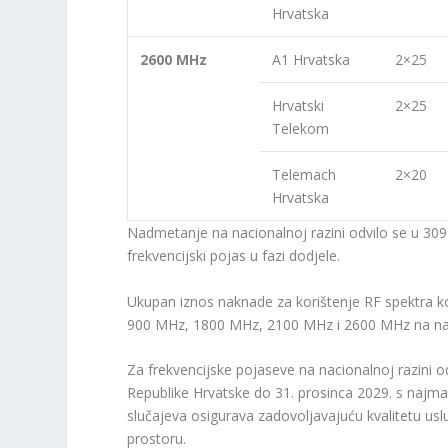
Hrvatska
2600 MHz
A1 Hrvatska
2×25
Hrvatski
2×25
Telekom
Telemach
2×20
Hrvatska
Nadmetanje na nacionalnoj razini odvilo se u 309
frekvencijski pojas u fazi dodjele.
Ukupan iznos naknade za korištenje RF spektra ko
900 MHz, 1800 MHz, 2100 MHz i 2600 MHz na naci
Za frekvencijske pojaseve na nacionalnoj razini 
Republike Hrvatske do 31. prosinca 2029. s najma
slučajeva osigurava zadovoljavajuću kvalitetu u
prostoru.