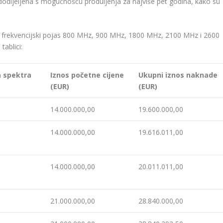
dodijeljena s mogućnošću produljenja za najviše pet godina, kako su
a frekvencijski pojas 800 MHz, 900 MHz, 1800 MHz, 2100 MHz i 2600
tablici:
a spektra
Iznos početne cijene
Ukupni iznos naknade
(EUR)
(EUR)
14.000.000,00
19.600.000,00
14.000.000,00
19.616.011,00
14.000.000,00
20.011.011,00
21.000.000,00
28.840.000,00