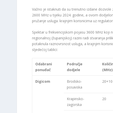
Važno je istaknuti da su trenutno izdane dozvol
2600 MHz u tijeku 2024. godine, a ovom dodjelom
pružanje usluga. krajnjim korisnicima uz regulator
Spektar u frekvencijskom pojasu 3600 MHz koji nij
regionalnoj (županijskoj) razini radi stvaranja pr
potaknula raznovrsnost usluga, a krajnjim korisni
sljedećoj tablici:
Odabrani
Područje
Količ
ponuđač
dodjele
(MHz)
Digicom
Brodsko-
20+10
posavska
Krapinsko-
20
zagorska