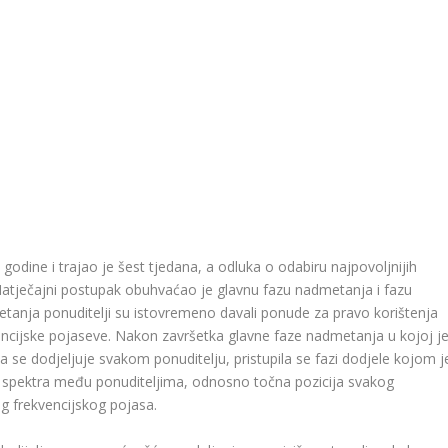
godine i trajao je šest tjedana, a odluka o odabiru najpovoljnijih
Natječajni postupak obuhvaćao je glavnu fazu nadmetanja i fazu
etanja ponuditelji su istovremeno davali ponude za pravo korištenja
kvencijske pojaseve. Nakon završetka glavne faze nadmetanja u kojoj j
a se dodjeljuje svakom ponuditelju, pristupila se fazi dodjele kojom j
 spektra među ponuditeljima, odnosno točna pozicija svakog
og frekvencijskog pojasa.