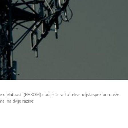
 djelatnosti (HAKOM) dodijelila radiofrekvencijski spektar mreže
a, na dvije razine: