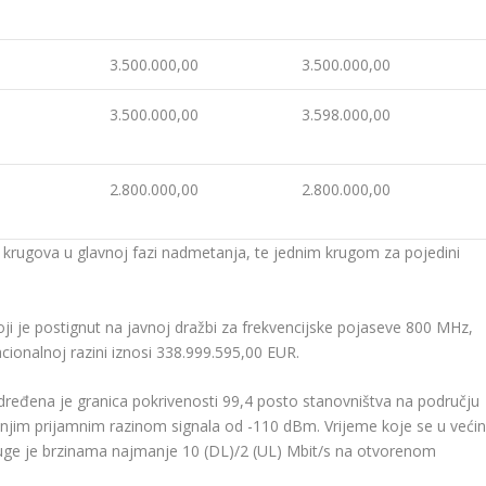
3.500.000,00
3.500.000,00
3.500.000,00
3.598.000,00
2.800.000,00
2.800.000,00
 krugova u glavnoj fazi nadmetanja, te jednim krugom za pojedini
ji je postignut na javnoj dražbi za frekvencijske pojaseve 800 MHz,
onalnoj razini iznosi 338.999.595,00 EUR.
određena je granica pokrivenosti 99,4 posto stanovništva na području
njim prijamnim razinom signala od -110 dBm. Vrijeme koje se u većin
sluge je brzinama najmanje 10 (DL)/2 (UL) Mbit/s na otvorenom