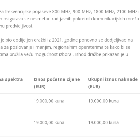
e za frekvencijske pojaseve 800 MHz, 900 MHz, 1800 MHz, 2100 MHz i
 osigurava se nesmetan rad javnih pokretnih komunikacijskih mreža 
nu predvidljivost.
e bio dodijeljen dražbi iz 2021. godine ponovno se dodjeljivao na
ilika za poslovanje i manjim, regionalnim operaterima te kako bi se
cima pružila veću mogućnost izbora . Ishod dražbe prikazan je u
ina spektra
Iznos početne cijene
Ukupni iznos naknade
(EUR)
(EUR)
19.000,00 kuna
19.000,00 kuna
19.000,00 kuna
19.000,00 kuna