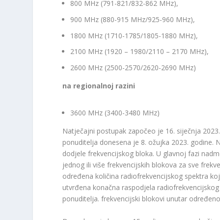
800 MHz (791-821/832-862 MHz),
900 MHz (880-915 MHz/925-960 MHz),
1800 MHz (1710-1785/1805-1880 MHz),
2100 MHz (1920 – 1980/2110 – 2170 MHz),
2600 MHz (2500-2570/2620-2690 MHz)
na regionalnoj razini
3600 MHz (3400-3480 MHz)
Natječajni postupak započeo je 16. siječnja 2023. 
ponuditelja donesena je 8. ožujka 2023. godine. 
dodjele frekvencijskog bloka. U glavnoj fazi nadm
jednog ili više frekvencijskih blokova za sve fre
određena količina radiofrekvencijskog spektra koj
utvrđena konačna raspodjela radiofrekvencijskog
ponuditelja. frekvencijski blokovi unutar određen