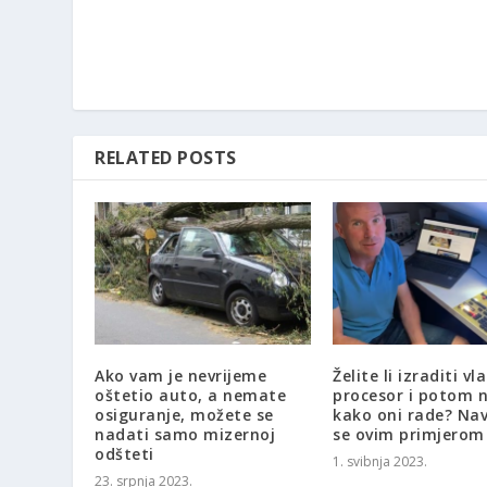
RELATED POSTS
Ako vam je nevrijeme
Želite li izraditi vla
oštetio auto, a nemate
procesor i potom n
osiguranje, možete se
kako oni rade? Na
nadati samo mizernoj
se ovim primjerom
odšteti
1. svibnja 2023.
23. srpnja 2023.