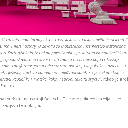
ekt razvoja modularnog ekspertnog sustava za uspostavljanje diskretni
lima Smart Factory. U Zavodu za industrijsko inženjerstvo instalirana
Smart Factoryja koja će nakon povezivanja s privatnom komunikacijskom
spodarstvenicima razvoj novih znanja i iskustava koja će kasnije
alnom transformacijom modernizirati industriju Republike Hrvatske. . U
nih rješenja, start-up kompanija i međunarodnih EU projekata koji će
darstvu Republike Hrvatske, kako u Europi tako iu svijetu
“, rekao je
prof
 Factory.
u na mrežu kampusa koji Deutsche Telekom pokreće i razvija diljem
ikacijskih tehnologija.