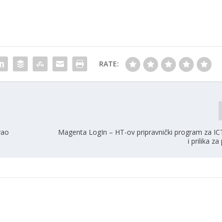
RATE:
vao
Magenta LogIn – HT-ov pripravnički program za IC
i prilika z