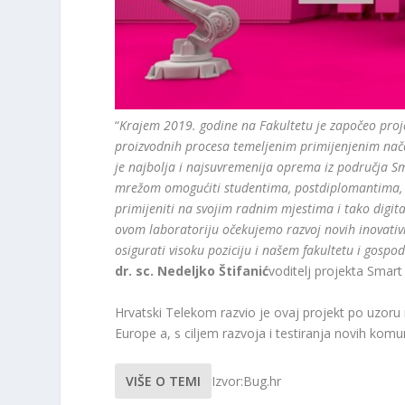
“
Krajem 2019. godine na Fakultetu je započeo proj
proizvodnih procesa temeljenim primijenjenim nače
je najbolja i najsuvremenija oprema iz područja 
mrežom omogućiti studentima, postdiplomantima, go
primijeniti na svojim radnim mjestima i tako digit
ovom laboratoriju očekujemo razvoj novih inovativ
osigurati visoku poziciju i našem fakultetu i gospo
dr. sc. Nedeljko Štifanić
voditelj projekta Smart
Hrvatski Telekom razvio je ovaj projekt po uzor
Europe a, s ciljem razvoja i testiranja novih komun
VIŠE O TEMI
Izvor:Bug.hr