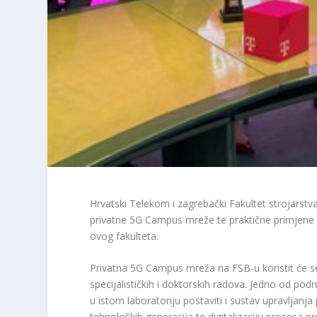
Hrvatski Telekom i zagrebački Fakultet strojarstva
privatne 5G Campus mreže te praktične primjene 
ovog fakulteta.
Privatna 5G Campus mreža na FSB-u koristit će se 
specijalističkih i doktorskih radova. Jedno od pod
u istom laboratoriju postaviti i sustav upravljanja
tehnoloških generacija te digitalizaciju procesa p