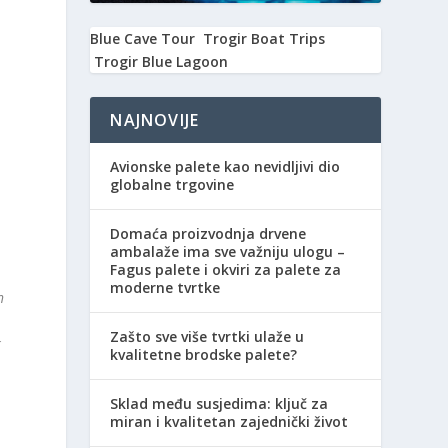
Blue Cave Tour
Trogir Boat Trips
Trogir Blue Lagoon
NAJNOVIJE
Avionske palete kao nevidljivi dio
globalne trgovine
Domaća proizvodnja drvene
ambalaže ima sve važniju ulogu –
Fagus palete i okviri za palete za
moderne tvrtke
h
Zašto sve više tvrtki ulaže u
k
kvalitetne brodske palete?
Sklad među susjedima: ključ za
miran i kvalitetan zajednički život