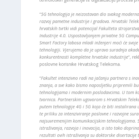
“
5G tehnologija je neizostavan dio svakog modernog 
razvoj pametne industrije i gradova. Hrvatski Tele
hrvatskih tvrtki vidi potencijal Fakulteta strojars
Industrije 4.0. Uspostavljanjem privatne 5G Camp
Smart Factory labosa mladi inženjeri moći će svoje
tehnologiji. Vjerujemo da je upravo suradnja akade
konkurentnosti kompletne hrvatske industrije
“, re
poslovne korisnike Hrvatskog Telekoma.
“
Fakultet intenzivno radi na jačanju partnera s ino
znanja, a sve kako bismo naposljetku pripremili b
tehnologijama i modernim poslodavcima. U tom kont
tvornica. Partnerskim ugovorom s Hrvatskim Tele
putem tehnologije 4G i 5G koja će biti instalira
te priliku za intenziviranje poslovne i razvojne s
najsuvremenijim komunikacijskim tehnologijama. S
istraživanja, razvoja i inovacija, a isto tako dopr
rezultati ovih istraživanja su doktorske disertacij