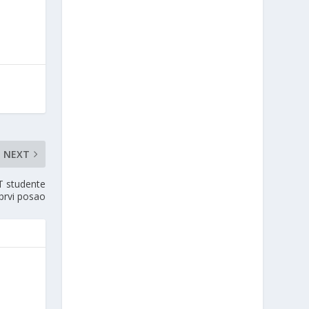
NEXT
T studente
a prvi posao