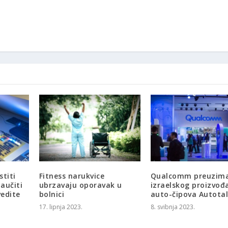
stiti
Fitness narukvice
Qualcomm preuzim
aučiti
ubrzavaju oporavak u
izraelskog proizvođ
vedite
bolnici
auto-čipova Autota
17. lipnja 2023.
8. svibnja 2023.