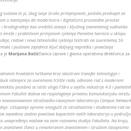
sustava te je, zbog svoje široke primjenjivosti, postala preduvjet za
kom u nastojanju da modernizira i digitalizira proizvodne procese
tva i brodogradnje kao središta znanja i ključnog znanstvenog sudionika
us mreže i praktičnom primjenom rješenja Pametne tvornice u sklopu
 ideje, radove i nova tehnološka rješenja testirati na suvremenoj 5G
mske i poslovne zajednice ključ daljnjeg napretka i povećanja
kla je
Marijana Bačić
članica Uprave i glavna operativna direktorica za
vativnim hrvatskim tvrtkama kroz obostrani transfer tehnologije i
uduće inženjere za suvremeno tržište rada, odnosno rad s modernim
ekstu posebno se ističe uloga FSB-a u svjetlu Industrije 4.0 i pametni
komom Fakultet dobiva na raspolaganje privatnu komunikacijsku mrežu
na u novoosnovanom istraživačko-razvojnom laboratoriju Campus Networ
uradnje. Ustupanje opreme omogućit će istraživačima i studentima rad na
ve navedeno znatno povećava kapacitete naših laboratorija u području
inosi unapređenju nastave na svim razinama studija Fakulteta. Na kraju,
e te znanstveni članci u renomiranim znanstvenim i stručnim časopisima