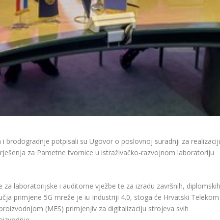
 i brodogradnje potpisali su Ugovor o poslovnoj suradnji za realizacij
rješenja za Pametne tvornice u istraživačko-razvojnom laboratoriju
za laboratorijske i auditorne vježbe te za izradu završnih, diplomskih
ručja primjene 5G mreže je iu Industriji 4.0, stoga će Hrvatski Telekom
 proizvodnjom (MES) primjenjiv za digitalizaciju strojeva svih
roizvodnje.