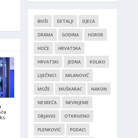
BIVŠI
DETALJI
DJECA
DRAMA
GODINA
HOROR
HOĆE
HRVATSKA
HRVATSKI
JEDNA
KOLIKO
LIJEČNICI
MILANOVIĆ
MOŽE
MUŠKARAC
NAKON
NESREĆA
NEVRIJEME
a
ača
OBJAVIO
OTKRIVENO
lks
PLENKOVIĆ
PODACI