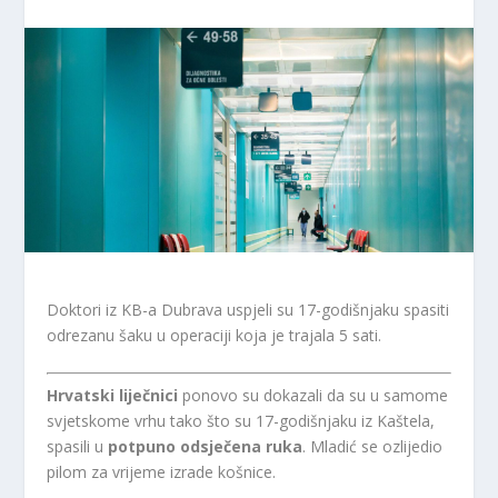
Doktori iz KB-a Dubrava uspjeli su 17-godišnjaku spasiti
odrezanu šaku u operaciji koja je trajala 5 sati.
Hrvatski liječnici
ponovo su dokazali da su u samome
svjetskome vrhu tako što su 17-godišnjaku iz Kaštela,
spasili u
potpuno odsječena ruka
. Mladić se ozlijedio
pilom za vrijeme izrade košnice.