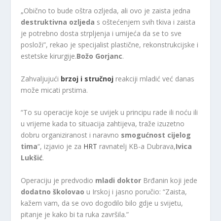
„Obično to bude oštra ozljeda, ali ovo je zaista jedna
destruktivna ozljeda
s oštećenjem svih tkiva i zaista
je potrebno dosta strpljenja i umijeća da se to sve
posloži”, rekao je specijalist plastične, rekonstrukcijske i
estetske kirurgije.
Božo Gorjanc
.
Zahvaljujući
brzoj i stručnoj
reakciji mladić već danas
može micati prstima.
“To su operacije koje se uvijek u principu rade ili noću ili
u vrijeme kada to situacija zahtijeva, traže izuzetno
dobru organiziranost i naravno
s
mogućnost cijelog
tima
“, izjavio je za
HRT
ravnatelj KB-a Dubrava,
Ivica
Lukšić
.
Operaciju je predvodio
mladi doktor
Brđanin koji jede
dodatno školovao
u Irskoj i jasno poručio: “Zaista,
kažem vam, da se ovo dogodilo bilo gdje u svijetu,
pitanje je kako bi ta ruka završila.”