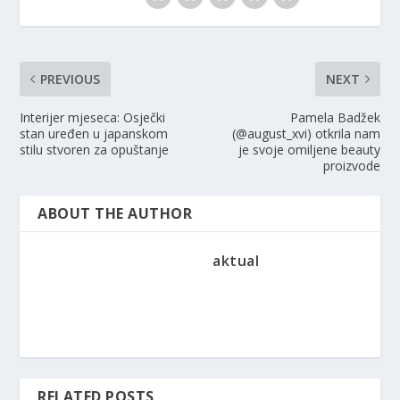
PREVIOUS
NEXT
Interijer mjeseca: Osječki
Pamela Badžek
stan uređen u japanskom
(@august_xvi) otkrila nam
stilu stvoren za opuštanje
je svoje omiljene beauty
proizvode
ABOUT THE AUTHOR
aktual
RELATED POSTS