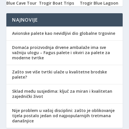
Blue Cave Tour
Trogir Boat Trips
Trogir Blue Lagoon
NAJNOVIJE
Avionske palete kao nevidljivi dio globalne trgovine
Domaća proizvodnja drvene ambalaže ima sve
važniju ulogu – Fagus palete i okviri za palete za
moderne tvrtke
Zašto sve više tvrtki ulaže u kvalitetne brodske
palete?
Sklad među susjedima: ključ za miran i kvalitetan
zajednički život
Nije problem u vašoj disciplini: zašto je oblikovanje
tijela postalo jedan od najpopularnijih tretmana
današnjice