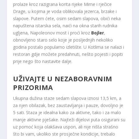
prolaze kroz razigrana korita rijeke Mirne i rječice
Drage, u kojima je voda oblikovala jezerca, brzake i
slapove. Putem ćete, osim sedam slapova, obići neka
napuštena istarska sela, naići na okna starih rudnika
ugljena, Napoleonov most i proći kroz
Bojler
,
obnovljeno staro selo koje je posljednjih nekoliko
godina postalo popularno izletište. U Kotlima se nalazi i
restoran gdje možete predahnuti, nešto pojesti i popiti
prije nego što nastavite dalje.
UŽIVAJTE U NEZABORAVNIM
PRIZORIMA
Ukupna dužina staze sedam slapova iznosi 13,5 km, a
za njen obilazak, bez zaustavljanja i pauze, dovoljno je
5 sati. Staza je idealna kako za aktivne, tako i za malo
manje aktivne pješake. Najteži dijelovi puta osigurani su
uz pomoć koja olakšava uspon, ali nije ništa strašno
što bi vam, ukoliko ste prosječne kondicije, trebalo