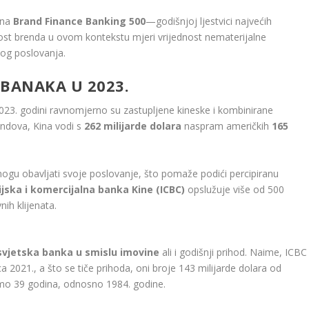
 na
Brand Finance Banking 500
—godišnjoj ljestvici najvećih
dnost brenda u ovom kontekstu mjeri vrijednost nematerijalne
og poslovanja.
 BANAKA U 2023.
023. godini ravnomjerno su zastupljene kineske i kombinirane
endova, Kina vodi s
262 milijarde dolara
naspram američkih
165
gu obavljati svoje poslovanje, što pomaže podići percipiranu
ijska i komercijalna banka Kine (ICBC)
opslužuje više od 500
nih klijenata.
svjetska banka u smislu imovine
ali i godišnji prihod. Naime, ICBC
 2021., a što se tiče prihoda, oni broje 143 milijarde dolara od
amo 39 godina, odnosno 1984. godine.