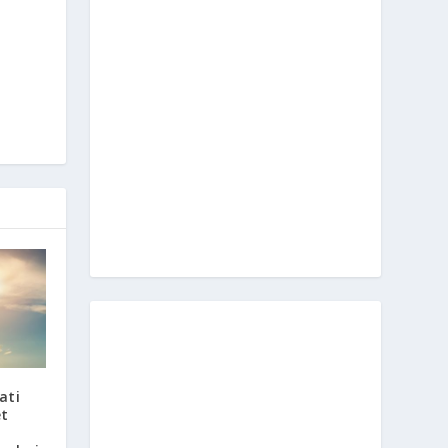
ati
et