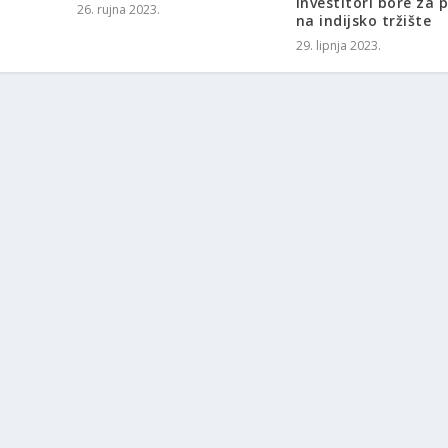
investitori bore za 
26. rujna 2023.
na indijsko tržište
29. lipnja 2023.