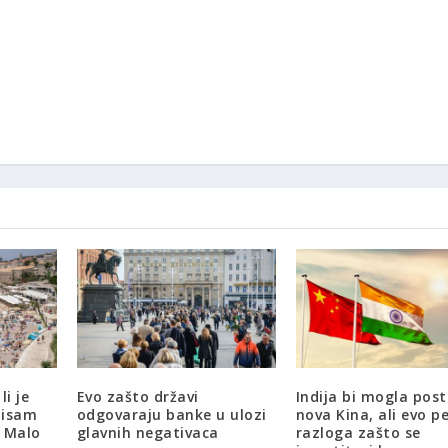
li je
Evo zašto državi
Indija bi mogla post
Nisam
odgovaraju banke u ulozi
nova Kina, ali evo p
. Malo
glavnih negativaca
razloga zašto se