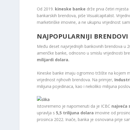
Od 2019.
kineske banke
drže prva četiri mjesta
bankarskih brendova, piše Visualcapitalist. Vrije
marketinške imovine, a ne ukupnu vrijednost sam
NAJPOPULARNIJI BRENDOVI
Među deset najvrjednijih bankovnih brendova u 2
američke banke, odnosno u smislu vrijednosti br
milijardi dolara.
Kineske banke imaju ogromno tržište na kojem mo
vrijednost njihovih brendova. Na primjer,
Industr
milijuna pojedinaca, kao i nekoliko milijuna poslov
Istovremeno je napomenuti da je ICBC
najveća 
upravlja s
5,5 trilijuna dolara
imovine od prosinca
prosinca 2022. Inače, banka je osnovana prije s