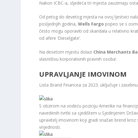
Nakon ICBC-a, sljedeća tri mjesta zauzimaju ostal
Od petog do devetog mjesta na ovoj ljestvici nala
posljednjih godina,
Wells Fargo
popeo se s osmog
često mogu oporaviti od skandala u relativno k
od afere ‘Dieselgate’.
Na desetom mjestu dolazi
China Merchants B
vlasništvu korporativnih pravnih osoba’.
UPRAVLJANJE IMOVINOM
Lista Brand Financea za 2023. uključuje i zasebnu
S obzirom na vodeću poziciju Amerike na financijs
navedenih tvrtki sa sjedištem u Sjedinjenim Držav
upravitelj imovinom koji gradi snažan brend kroz s
vrijednosti.