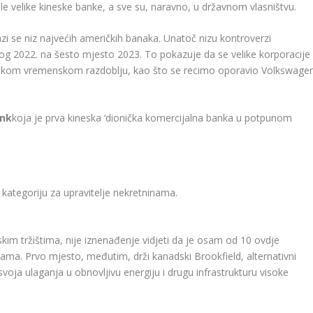
e velike kineske banke, a sve su, naravno, u državnom vlasništvu.
zi se niz najvećih američkih banaka. Unatoč nizu kontroverzi
 2022. na šesto mjesto 2023. To pokazuje da se velike korporacije
ratkom vremenskom razdoblju, kao što se recimo oporavio Volkswage
ank
koja je prva kineska ‘dionička komercijalna banka u potpunom
 kategoriju za upravitelje nekretninama.
kim tržištima, nije iznenađenje vidjeti da je osam od 10 ovdje
ama. Prvo mjesto, međutim, drži kanadski Brookfield, alternativni
voja ulaganja u obnovljivu energiju i drugu infrastrukturu visoke