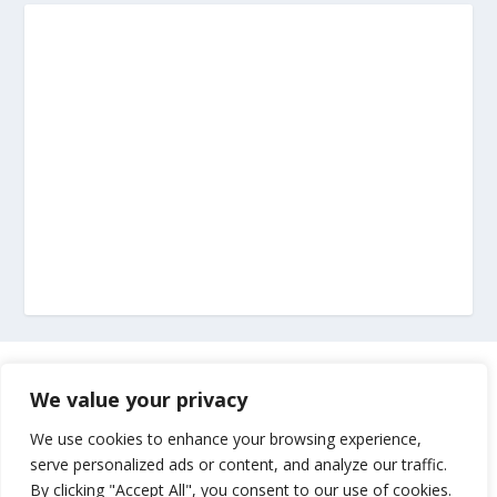
Marketing
We value your privacy
Impressum
We use cookies to enhance your browsing experience,
serve personalized ads or content, and analyze our traffic.
By clicking "Accept All", you consent to our use of cookies.
Uvjeti korištenja