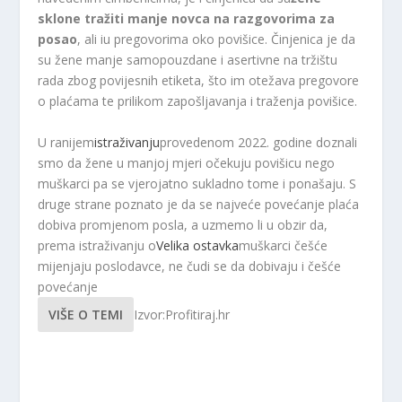
sklone tražiti manje novca na razgovorima za
posao
, ali iu pregovorima oko povišice. Činjenica je da
su žene manje samopouzdane i asertivne na tržištu
rada zbog povijesnih etiketa, što im otežava pregovore
o plaćama te prilikom zapošljavanja i traženja povišice.
U ranijem
istraživanju
provedenom 2022. godine doznali
smo da žene u manjoj mjeri očekuju povišicu nego
muškarci pa se vjerojatno sukladno tome i ponašaju. S
druge strane poznato je da se najveće povećanje plaća
dobiva promjenom posla, a uzmemo li u obzir da,
prema istraživanju o
Velika ostavka
muškarci češće
mijenjaju poslodavce, ne čudi se da dobivaju i češće
povećanje
VIŠE O TEMI
Izvor:Profitiraj.hr