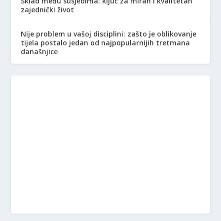
Sklad među susjedima: ključ za miran i kvalitetan
zajednički život
Nije problem u vašoj disciplini: zašto je oblikovanje
tijela postalo jedan od najpopularnijih tretmana
današnjice