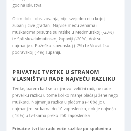
godina iskustva.
Osim dobi i obrazovanja, nije svejedno ni u kojoj
županiji žive građani. Najviše među ženama i
muškarcima prisutne su razlike u Međimurskoj (-20%)
te Splitsko-dalmatinskoj županiji (-20%), dok su
najmanje u Požeško-slavonskoj (-7%) te Virovitičko-
podravskoj (-4%) županiji.
PRIVATNE TVRTKE U STRANOM
VLASNIŠTVU RADE NAJVEĆU RAZLIKU
Tvrtke, barem kad se o njihovoj veličini radi, ne rade
preveliku razliku u tome koliko manje plaćaju žene nego
muškarci. Najmanja razlika u plaćama (-10%) je u
najmanjim tvrtkama do 10 zaposlenika, dok je najveća
(-16%) u tvrtkama preko 250 zaposlenika.
Privatne tvrtke rade veće razlike po spolovima