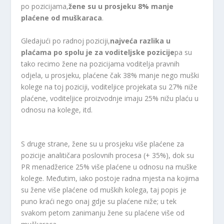
po pozicijama,
žene su u prosjeku 8% manje
plaćene od muškaraca
.
Gledajući po radnoj poziciji,
najveća razlika u
plaćama po spolu je za voditeljske pozicije
pa su
tako recimo žene na pozicijama voditelja pravnih
odjela, u prosjeku, plaćene čak 38% manje nego muški
kolege na toj poziciji, voditeljice projekata su 27% niže
plaćene, voditeljice proizvodnje imaju 25% nižu plaću u
odnosu na kolege, itd.
S druge strane, žene su u prosjeku više plaćene za
pozicije analitičara poslovnih procesa (+ 35%), dok su
PR menadžerice 25% više plaćene u odnosu na muške
kolege. Međutim, iako postoje radna mjesta na kojima
su žene više plaćene od muških kolega, taj popis je
puno kraći nego onaj gdje su plaćene niže; u tek
svakom petom zanimanju žene su plaćene više od