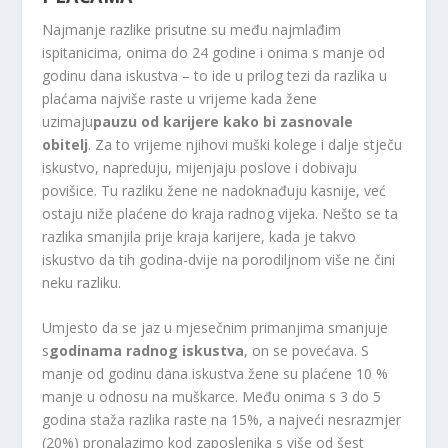
Najmanje razlike prisutne su među najmlađim
ispitanicima, onima do 24 godine i onima s manje od
godinu dana iskustva – to ide u prilog tezi da razlika u
plaćama najviše raste u vrijeme kada žene
uzimaju
pauzu od karijere kako bi zasnovale
obitelj
. Za to vrijeme njihovi muški kolege i dalje stječu
iskustvo, napreduju, mijenjaju poslove i dobivaju
povišice. Tu razliku žene ne nadoknađuju kasnije, već
ostaju niže plaćene do kraja radnog vijeka. Nešto se ta
razlika smanjila prije kraja karijere, kada je takvo
iskustvo da tih godina-dvije na porodiljnom više ne čini
neku razliku.
Umjesto da se jaz u mjesečnim primanjima smanjuje
s
godinama radnog iskustva
, on se povećava. S
manje od godinu dana iskustva žene su plaćene 10 %
manje u odnosu na muškarce. Među onima s 3 do 5
godina staža razlika raste na 15%, a najveći nesrazmjer
(20%) pronalazimo kod zaposlenika s više od šest