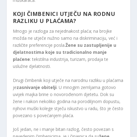
muškaraca.
KOJI ČIMBENICI UTJEČU NA RODNU
RAZLIKU U PLAĆAMA?
Mnogo je razloga za nejednakost plaća; na brojke
možda ne utječe nužno samo na diskriminaciju, već i
različite preferencije posla.
Žene su zastupljenije u
djelatnostima koje su tradicionalno manje
plaćene
: tekstilna industrija, turizam, prodaja te
uslužne djelatnosti.
Drugi čimbenik koji utječe na narodnu razliku u plaćama
je
zasnivanje obitelji
. U mnogim zemljama gotovo
uvijek majka brine o novorođenom djetetu. Dok su
žene i nakon nekoliko godina na porodiljnom dopustu,
njihovi muški kolege stječu iskustvo u radu, što je često
povezano s povećanjem plaća.
Još jedan, ne i manje bitan razlog, često povezan s
navedenim čimbenicima, je i činjenica da su
žene