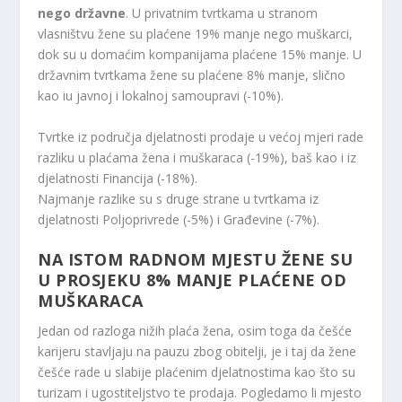
nego državne
. U privatnim tvrtkama u stranom
vlasništvu žene su plaćene 19% manje nego muškarci,
dok su u domaćim kompanijama plaćene 15% manje. U
državnim tvrtkama žene su plaćene 8% manje, slično
kao iu javnoj i lokalnoj samoupravi (-10%).
Tvrtke iz područja djelatnosti prodaje u većoj mjeri rade
razliku u plaćama žena i muškaraca (-19%), baš kao i iz
djelatnosti Financija (-18%).
Najmanje razlike su s druge strane u tvrtkama iz
djelatnosti Poljoprivrede (-5%) i Građevine (-7%).
NA ISTOM RADNOM MJESTU ŽENE SU
U PROSJEKU 8% MANJE PLAĆENE OD
MUŠKARACA
Jedan od razloga nižih plaća žena, osim toga da češće
karijeru stavljaju na pauzu zbog obitelji, je i taj da žene
češće rade u slabije plaćenim djelatnostima kao što su
turizam i ugostiteljstvo te prodaja. Pogledamo li mjesto