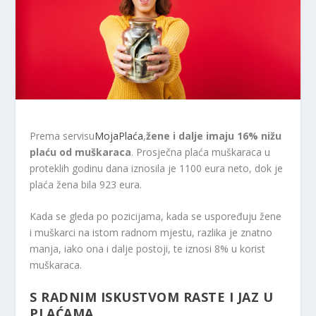
Prema servisu
MojaPlaća
,
žene i dalje imaju 16% nižu
plaću od muškaraca
. Prosječna plaća muškaraca u
proteklih godinu dana iznosila je 1100 eura neto, dok je
plaća žena bila 923 eura.
Kada se gleda po pozicijama, kada se uspoređuju žene
i muškarci na istom radnom mjestu, razlika je znatno
manja, iako ona i dalje postoji, te iznosi 8% u korist
muškaraca.
S RADNIM ISKUSTVOM RASTE I JAZ U
PLAĆAMA