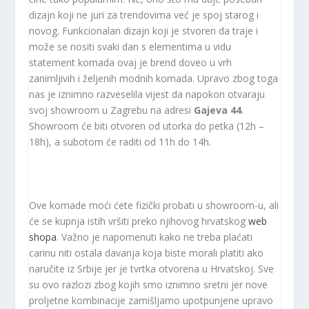
dizajn koji ne juri za trendovima već je spoj starog i
novog. Funkcionalan dizajn koji je stvoren da traje i
može se nositi svaki dan s elementima u vidu
statement komada ovaj je brend doveo u vrh
zanimljivih i željenih modnih komada. Upravo zbog toga
nas je iznimno razveselila vijest da napokon otvaraju
svoj showroom u Zagrebu na adresi
Gajeva 44
.
Showroom će biti otvoren od utorka do petka (12h –
18h), a subotom će raditi od 11h do 14h.
Ove komade moći ćete fizički probati u showroom-u, ali
će se kupnja istih vršiti preko njihovog hrvatskog
web
shopa
. Važno je napomenuti kako ne treba plaćati
carinu niti ostala davanja koja biste morali platiti ako
naručite iz Srbije jer je tvrtka otvorena u Hrvatskoj. Sve
su ovo razlozi zbog kojih smo iznimno sretni jer nove
proljetne kombinacije zamišljamo upotpunjene upravo