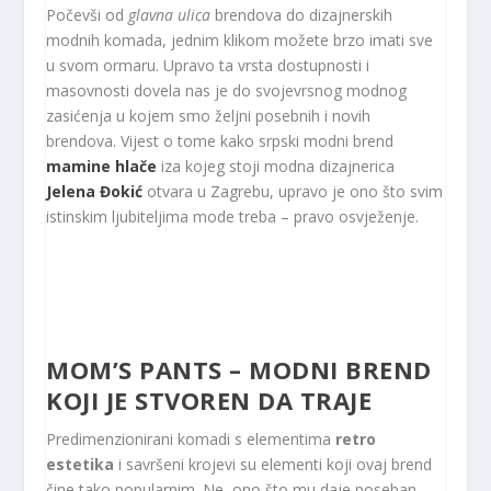
Počevši od
glavna ulica
brendova do dizajnerskih
modnih komada, jednim klikom možete brzo imati sve
u svom ormaru. Upravo ta vrsta dostupnosti i
masovnosti dovela nas je do svojevrsnog modnog
zasićenja u kojem smo željni posebnih i novih
brendova. Vijest o tome kako srpski modni brend
mamine hlače
iza kojeg stoji modna dizajnerica
Jelena Đokić
otvara u Zagrebu, upravo je ono što svim
istinskim ljubiteljima mode treba – pravo osvježenje.
MOM’S PANTS – MODNI BREND
KOJI JE STVOREN DA TRAJE
Predimenzionirani komadi s elementima
retro
estetika
i savršeni krojevi su elementi koji ovaj brend
čine tako popularnim. Ne, ono što mu daje poseban