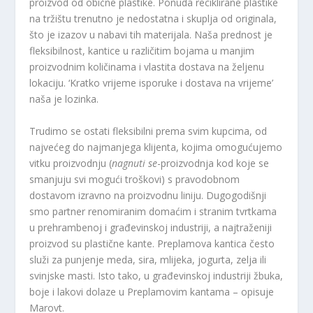
proizvod od obične plastike. Ponuda reciklirane plastike
na tržištu trenutno je nedostatna i skuplja od originala,
što je izazov u nabavi tih materijala. Naša prednost je
fleksibilnost, kantice u različitim bojama u manjim
proizvodnim količinama i vlastita dostava na željenu
lokaciju. ‘Kratko vrijeme isporuke i dostava na vrijeme’
naša je lozinka.
Trudimo se ostati fleksibilni prema svim kupcima, od
najvećeg do najmanjega klijenta, kojima omogućujemo
vitku proizvodnju (
nagnuti se
-proizvodnja kod koje se
smanjuju svi mogući troškovi) s pravodobnom
dostavom izravno na proizvodnu liniju. Dugogodišnji
smo partner renomiranim domaćim i stranim tvrtkama
u prehrambenoj i građevinskoj industriji, a najtraženiji
proizvod su plastične kante. Preplamova kantica često
služi za punjenje meda, sira, mlijeka, jogurta, zelja ili
svinjske masti. Isto tako, u građevinskoj industriji žbuka,
boje i lakovi dolaze u Preplamovim kantama – opisuje
Marovt.