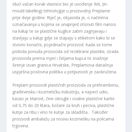
Idući važan korak vlasnice bio je uvođenje IML (in-
mould labelling) tehnologije u proizvodnji Preplame
prije dvije godine. Riječ je, objasnila je, o načinima
označavanja u kojima se unaprijed otisnuti film nanosi
na kalup te se plastične kuglice zatim zagrijavaju i
stavljaju u kalup gdje se stapaju s etiketom kako bi se
stvorio konačni, pojedinačni proizvod. Kada se tome
pridoda ponuda proizvoda od reciklirane plastike, izrada
proizvoda prema mjeri i željama kupca te snažnije
širenje izvan granica Hrvatske, Preplamova današnja
uspješna poslovna politika u potpunosti je zaokružena.
Preplam proizvodi plastičnih proizvoda za prehrambenu,
građevinsku i kozmetičku industriju, a najveći udio,
kazao je Marovt, čine okrugle i ovalne plastične kante
od 0,75 do 20 litara, košare za kruh i peciva, plastične
kutije za ribu i vino te kutije za skladišta. . Također
proizvodi ambalažu za nosivu kozmetiku na policama
trgovina.