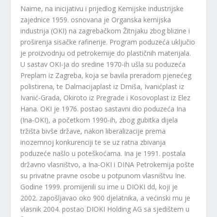
Naime, na inicijativu i prijedlog Kemijske industrijske
zajednice 1959. osnovana je Organska kemijska
industrija (OKI) na zagrebačkom Žitnjaku zbog blizine i
proširenja sisačke rafinerije. Program poduzeća uključio
je proizvodnju od petrokemije do plastičnih materijala.
U sastav OKI-ja do sredine 1970-ih ušla su poduzeća
Preplam iz Zagreba, koja se bavila preradom pjenećeg
polistirena, te Dalmacijaplast iz Drniša, Ivanićplast iz
Ivanić-Grada, Okiroto iz Pregrade i Kosovoplast iz Elez
Hana. OKI je 1976. postao sastavni dio poduzeća Ina
(Ina-OKI), a početkom 1990-ih, zbog gubitka dijela
tržišta bivše države, nakon liberalizacije prema
inozemnoj konkurenciji te se uz ratna zbivanja
poduzeće našlo u poteškoćama. Ina je 1991. postala
državno vlasništvo, a Ina-OKI i DINA Petrokemija pošte
su privatne pravne osobe u potpunom vlasništvu Ine.
Godine 1999. promijenili su ime u DIOKI dd, koji je
2002. zapošljavao oko 900 djelatnika, a većinski mu je
vlasnik 2004. postao DIOKI Holding AG sa sjedištem u