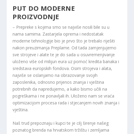
PUT DO MODERNE
PROIZVODNJE
– Prepreke s kojima smo se najviše nosili bile su u
nama samima. Zastarjela oprema i nedostatak
moderne tehnologije bio je prvo što je trebalo riješiti
nakon preuzimanja Preplame. Od tada zamjenjujemo
sve strojeve i alate te je do sada u osuvremenjivanje
uloženo više od milijun eura uz pomoć kredita banaka i
sredstava europskih fondova. Osim strojeva i alata,
najviše se oslanjamo na obrazovanje svojih
zaposlenika, odnosno prijenos znanja i vještina
potrebnih da napredujemo, a kako bismo učili na
pogreškama i ne ponavljali ih. Uloženo nam se vraća
optimizacijom procesa rada i stjecanjem novih znanja i
vještina.
Naš trud prepoznaju i kupci te je cilj širenje našeg
poznatog brenda na hrvatskom tržištu i zemljama