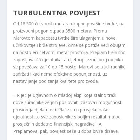
TURBULENTNA POVIJEST
Od 18.500 četvornih metara ukupne površine tvrtke, na
proizvodni pogon otpada 3500 metara. Prema
Marovtom kapacitetu tvrtke šire ulaganjem u nove,
učinkovitije i brže strojeve, čime se postiže veći obujam
na postojeći četvorni metar prostora. Preplam trenutno
zapošljava 45 djelatnika, au ljetnoj sezoni broj radnika
se povećava za 10 do 15 posto. Marovt se trudi radnike
zadržati i kad nema efektivne popunjenosti, uz
nastavljanje podizanja kvalitete proizvoda.
– Riječ je uglavnom o mladoj ekipi koja stalno traži
nove suradnike željnih poslovnih izazova i mogućnost
proširenja djelatnosti. Plaće su u prosjeku naše
djelatnosti te sve zaposlenike s boljim rezultatima od
prosječnih dodatno financijski nagrađivali. A
Preplamova, pak, povijest seže u doba bivše države.