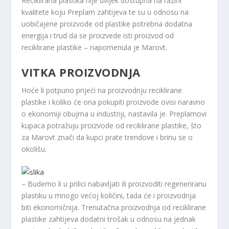
Reciklirana plastika nije uvijek dostupna na razini
kvalitete koju Preplam zahtijeva te su u odnosu na
uobičajene proizvode od plastike potrebna dodatna
energija i trud da se proizvede isti proizvod od
reciklirane plastike – napomenula je Marovt.
VITKA PROIZVODNJA
Hoće li potpuno prijeći na proizvodnju reciklirane
plastike i koliko će ona pokupiti proizvode ovisi naravno
o ekonomiji obujma u industriji, nastavila je. Preplamovi
kupaca potražuju proizvode od reciklirane plastike, što
za Marovt znači da kupci prate trendove i brinu se o
okolišu.
– Budemo li u prilici nabavljati ili proizvoditi regeneriranu
plastiku u mnogo većoj količini, tada će i proizvodnja
biti ekonomičnija. Trenutačna proizvodnja od reciklirane
plastike zahtijeva dodatni trošak u odnosu na jednak