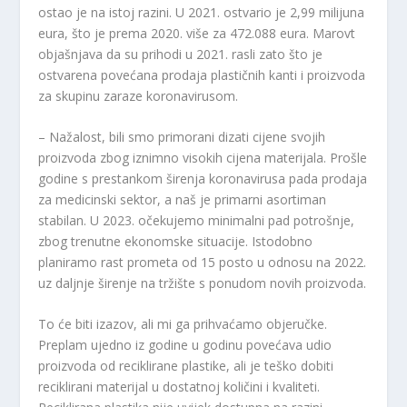
ostao je na istoj razini. U 2021. ostvario je 2,99 milijuna
eura, što je prema 2020. više za 472.088 eura. Marovt
objašnjava da su prihodi u 2021. rasli zato što je
ostvarena povećana prodaja plastičnih kanti i proizvoda
za skupinu zaraze koronavirusom.
– Nažalost, bili smo primorani dizati cijene svojih
proizvoda zbog iznimno visokih cijena materijala. Prošle
godine s prestankom širenja koronavirusa pada prodaja
za medicinski sektor, a naš je primarni asortiman
stabilan. U 2023. očekujemo minimalni pad potrošnje,
zbog trenutne ekonomske situacije. Istodobno
planiramo rast prometa od 15 posto u odnosu na 2022.
uz daljnje širenje na tržište s ponudom novih proizvoda.
To će biti izazov, ali mi ga prihvaćamo objeručke.
Preplam ujedno iz godine u godinu povećava udio
proizvoda od reciklirane plastike, ali je teško dobiti
reciklirani materijal u dostatnoj količini i kvaliteti.