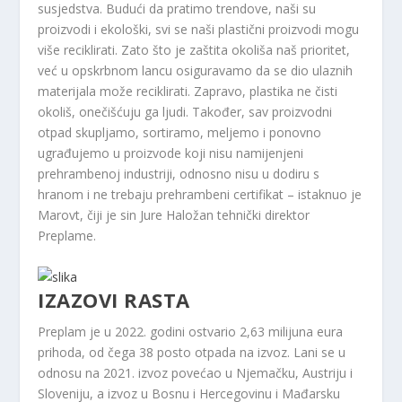
susjedstva. Budući da pratimo trendove, naši su
proizvodi i ekološki, svi se naši plastični proizvodi mogu
više reciklirati. Zato što je zaštita okoliša naš prioritet,
već u opskrbnom lancu osiguravamo da se dio ulaznih
materijala može reciklirati. Zapravo, plastika ne čisti
okoliš, onečišćuju ga ljudi. Također, sav proizvodni
otpad skupljamo, sortiramo, meljemo i ponovno
ugrađujemo u proizvode koji nisu namijenjeni
prehrambenoj industriji, odnosno nisu u dodiru s
hranom i ne trebaju prehrambeni certifikat – istaknuo je
Marovt, čiji je sin Jure Haložan tehnički direktor
Preplame.
IZAZOVI RASTA
Preplam je u 2022. godini ostvario 2,63 milijuna eura
prihoda, od čega 38 posto otpada na izvoz. Lani se u
odnosu na 2021. izvoz povećao u Njemačku, Austriju i
Sloveniju, a izvoz u Bosnu i Hercegovinu i Mađarsku