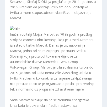
Švicarskoj. Stečaj DIOKI-ja proglašen je 2011. godine, a
2016. Preplam dd postaje Preplam doo i obiteljska
tvrtka u mom stopostotnom vlasništvu – objasnio je
Marovt.
Inače, roditelji Mojce Marovt su 70-ih godina prošlog
stoljeća osnovali obrt kovanja, koji je u međuvremenu
izrastao u tvrtku Marovt. Danas je to, napominje
Marovt, jedna od najrazvijenijih i poznatih tvrtki u
Sloveniji koja proizvodi tokarene dijelove za
automobilske divove Mercedes-Benz Group i
Volkswagen Group. Marovt je bila suvlasnica tvrtke do
2015. godine, od kada nema više vlasničkog udjela u
tvrtki. Preplam u koronakrizi za vrijeme zaključavanja
nije prestao raditi te je organizacija posla i proizvodnje
tekla normalno uz propisane zdravstvene mjere.
Sada Marovt očekuje da će se trenutna energetska
kriza koja je pokrenula inflaciju nastaviti, pa