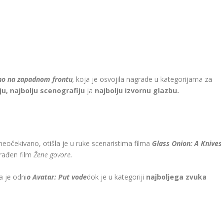
no na zapadnom frontu
,
koja je osvojila nagrade u kategorijama za
ju, najbolju scenografiju
ja
najbolju izvornu glazbu.
eočekivano, otišla je u ruke scenaristima filma
Glass Onion: A Knive
ađen film
Žene govore.
 je odni
o Avatar: Put vode
dok je u kategoriji
najboljega zvuka