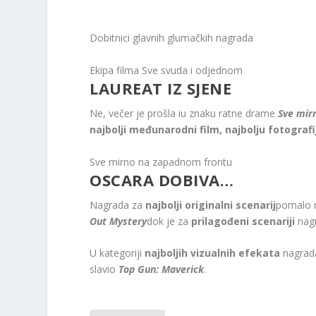
Dobitnici glavnih glumačkih nagrada
Ekipa filma Sve svuda i odjednom
LAUREAT IZ SJENE
Ne, večer je prošla iu znaku ratne drame
Sve mir
najbolji međunarodni film, najbolju fotografi
Sve mirno na zapadnom frontu
OSCARA DOBIVA…
Nagrada za
najbolji originalni scenarij
pomalo n
Out Mystery
dok je za
prilagođeni scenariji
nagr
U kategoriji
najboljih vizualnih efekata
nagrada
slavio
Top Gun: Maverick
.