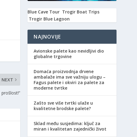
Blue Cave Tour
Trogir Boat Trips
Trogir Blue Lagoon
NAJNOVIJE
Avionske palete kao nevidljivi dio
globalne trgovine
Domaća proizvodnja drvene
ambalaže ima sve važniju ulogu –
NEXT
Fagus palete i okviri za palete za
moderne tvrtke
u prošlost!”
Zašto sve više tvrtki ulaže u
kvalitetne brodske palete?
Sklad među susjedima: ključ za
miran i kvalitetan zajednički život