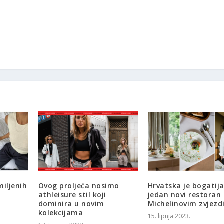
miljenih
Ovog proljeća nosimo
Hrvatska je bogatij
athleisure stil koji
jedan novi restoran 
dominira u novim
Michelinovim zvjez
kolekcijama
15. lipnja 2023.