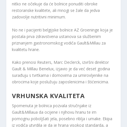
nitko ne očekuje da će bolnice ponuditi obroke
restoranske kvalitete, ali mnogi se žale da jedva
zadovolje nutritivni minimum.
No ne i pacijenti belgijske bolnice AZ Groeninge koja je
postala prva zdravstvena ustanova sa službenim
priznanjem gastronomskog vodiča Gault&Millau za
kvalitetu hrane.
Kako prenosi Reuters, Marc Declerck, izvršni direktor
Gault & Millau Benelux, izjavio je da već deset godina
surađuju s tvrtkama i domovima za umirovljenike na
obrocima koje poslužuju zaposlenicima i štićenicima.
VRHUNSKA KVALITETA
Spomenuta je bolnica pozvala stručnjake iz
Gault&Millaua da ocijene i njihovu hranu te im
pomognu poboljšati jela, posebno riblja i umake. Ekipa
iz vodiča utvrdila je da je hrana visokog standarda, a