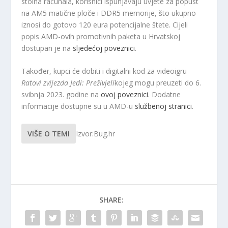
stolna računala, korisnici ispunjavaju uvjete za popust
na AM5 matične ploče i DDR5 memorije, što ukupno
iznosi do gotovo 120 eura potencijalne štete. Cijeli
popis AMD-ovih promotivnih paketa u Hrvatskoj
dostupan je na
sljedećoj poveznici
.
Također, kupci će dobiti i digitalni kod za videoigru
Ratovi zvijezda Jedi: Preživjeli
kojeg mogu preuzeti do 6.
svibnja 2023. godine na
ovoj poveznici
. Dodatne
informacije dostupne su u AMD-u
službenoj stranici
.
VIŠE O TEMI
Izvor:Bug.hr
SHARE: