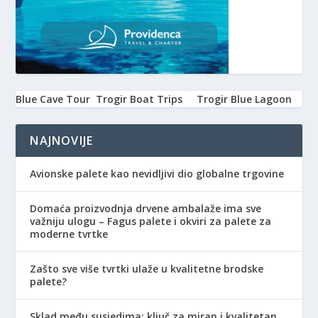
Blue Cave Tour
Trogir Boat Trips
Trogir Blue Lagoon
NAJNOVIJE
Avionske palete kao nevidljivi dio globalne trgovine
Domaća proizvodnja drvene ambalaže ima sve
važniju ulogu – Fagus palete i okviri za palete za
moderne tvrtke
Zašto sve više tvrtki ulaže u kvalitetne brodske
palete?
Sklad među susjedima: ključ za miran i kvalitetan