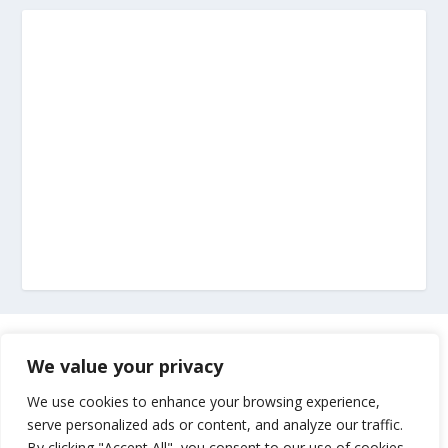
Marketing
We value your privacy
Impressum
We use cookies to enhance your browsing experience,
serve personalized ads or content, and analyze our traffic.
By clicking "Accept All", you consent to our use of cookies.