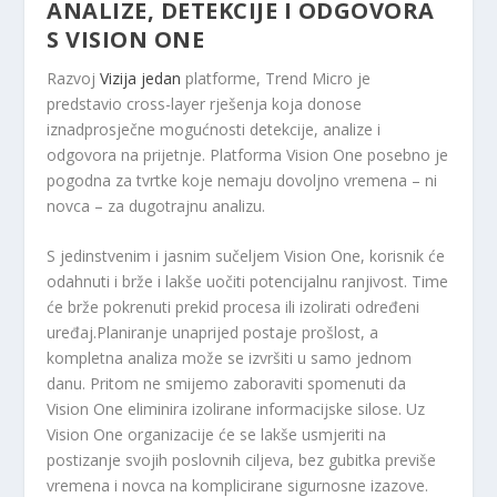
ANALIZE, DETEKCIJE I ODGOVORA
S VISION ONE
Razvoj
Vizija jedan
platforme, Trend Micro je
predstavio cross-layer rješenja koja donose
iznadprosječne mogućnosti detekcije, analize i
odgovora na prijetnje. Platforma Vision One posebno je
pogodna za tvrtke koje nemaju dovoljno vremena – ni
novca – za dugotrajnu analizu.
S jedinstvenim i jasnim sučeljem Vision One, korisnik će
odahnuti i brže i lakše uočiti potencijalnu ranjivost. Time
će brže pokrenuti prekid procesa ili izolirati određeni
uređaj.Planiranje unaprijed postaje prošlost, a
kompletna analiza može se izvršiti u samo jednom
danu. Pritom ne smijemo zaboraviti spomenuti da
Vision One eliminira izolirane informacijske silose. Uz
Vision One organizacije će se lakše usmjeriti na
postizanje svojih poslovnih ciljeva, bez gubitka previše
vremena i novca na komplicirane sigurnosne izazove.