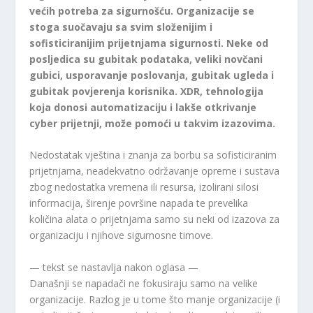
većih potreba za sigurnošću. Organizacije se
stoga suočavaju sa svim složenijim i
sofisticiranijim prijetnjama sigurnosti. Neke od
posljedica su gubitak podataka, veliki novčani
gubici, usporavanje poslovanja, gubitak ugleda i
gubitak povjerenja korisnika. XDR, tehnologija
koja donosi automatizaciju i lakše otkrivanje
cyber prijetnji, može pomoći u takvim izazovima.
Nedostatak vještina i znanja za borbu sa sofisticiranim
prijetnjama, neadekvatno održavanje opreme i sustava
zbog nedostatka vremena ili resursa, izolirani silosi
informacija, širenje površine napada te prevelika
količina alata o prijetnjama samo su neki od izazova za
organizaciju i njihove sigurnosne timove.
— tekst se nastavlja nakon oglasa —
Današnji se napadači ne fokusiraju samo na velike
organizacije. Razlog je u tome što manje organizacije (i