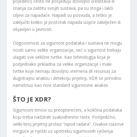
pojedinci) često ne posjeduju dovoljno sredstava ili
znanja za zaštitu svojih sustava, pa su stoga i lakši
ciljevi za napadače. Napadi su posvuda, a teško je
zaključiti koliko je postotak napada uopće zabilježen ili
objavljen u javnosti.
Odgovornost za sigurnost podataka i sustava ne mogu
nositi samo velike organizacije, već u sigurnost trebaju
ulagati sve veličine tvrtke. Kao tehnologija koja je
podjednako prikladna za velike organizacije i male
tvrtke koje nemaju dovoljno vremena (ili resursa) za
dugotrajnu analizu i detekciju prijetnji, XDR se prirodno
nametnuo kao novi standard sigurnosne analize.
ŠTO JE XDR?
Sigurnosni timovi su preopterećeni, a količina podataka
koju treba nadzirati svakodnevno raste. Posljedično,
veliki broj prijetnji prolazi “ispod radara”. Ovakve izazove
moguće je riješiti uz upotrebu sigurnosnih rješenja