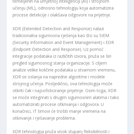
temeljenih na umjetnoj inteligenciji (AI) i strojnom
učenju (ML), odnosno tehnologiju koja automatizira
procese detekcije i olakšava odgovore na prijetnje.
XDR (Extended Detection and Response) nalazi
tradicionalna sigurnosna rješenja kao što su SIEM
(Security Information and Event Management) i EDR
(Endpoint Detection and Response). Uz pomoć
integracije podataka iz različitih izvora, pruža se širi
pregled sigurnosnog stanja organizacije. S ciljem
analize velike količine podataka u stvarnom vremenu,
XDR se oslanja na napredne algoritme i modele
strojnog učenja. Posljedično, ova tehnologija može
otkriti čak i najsofisticiranije prijetnje. Osim toga, XDR
se može integrirati s drugim sigurnosnim alatima i tako
automatizirati procese otkrivanja i odgovora. U
konačnici, IT timovi će trošiti manje vremena na
otkrivanje i rješavanje problema.
XDR tehnologija pruža visok stupanj fleksibilnosti i