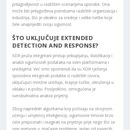
prilagodljivosti u različitim scenarijima uporabe. Ona
može biti prilagođena potrebama različitih organizacija i
industrija, što je idealno za srednje i velike tvrtke koje
žele unaprijediti svoju sigurnost.
ŠTO UKLJUČUJE EXTENDED
DETECTION AND RESPONSE?
XDR pruža integrirani pristup prikupljanju, klasifikaciji i
analizi sigurnosnih podataka na svim platformama i
uređajima. Već smo spomenuli da su XDR rješenja
sposobna integrirati podatke iz različitih izvora,
uključujući mrežne uređaje, krajnje točke, okruženja u
oblaku i e-poštu. Posljedično, omogućena je
sveobuhvatna analiza prijetnji.
Zbog naprednih algoritama koji počivaju na strojnom
učenju i umjetnoj inteligenciji, sigurnosne timove brzo
ćete prepoznati i reagirati na prijetnje prije nego što se
one pretvore u značajne probleme. Jedan od najvećih