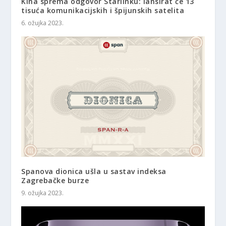
Kina sprema odgovor Starlinku: lansirat će 13
tisuća komunikacijskih i špijunskih satelita
6. ožujka 2023.
Spanova dionica ušla u sastav indeksa
Zagrebačke burze
9. ožujka 2023.