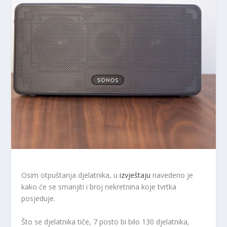
Osim otpuštanja djelatnika, u
izvještaju
navedeno je
kako će se smanjiti i broj nekretnina koje tvrtka
posjeduje.
Što se djelatnika tiče, 7 posto bi bilo 130 djelatnika,