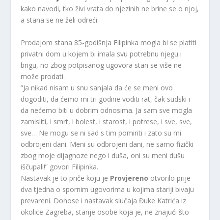
kako navodi, tko živi vrata do njezinih ne brine se o njoj,
a stana se ne želi odreći.
Prodajom stana 85-godišnja Filipinka mogla bi se platiti
privatni dom u kojem bi imala svu potrebnu njegu i
brigu, no zbog potpisanog ugovora stan se više ne
može prodati.
”Ja nikad nisam u snu sanjala da će se meni ovo
dogoditi, da ćemo mi tri godine voditi rat, čak sudski i
da nećemo biti u dobrim odnosima. Ja sam sve mogla
zamisliti, i smrt, i bolest, i starost, i potrese, i sve, sve,
sve… Ne mogu se ni sad s tim pomiriti i zato su mi
odbrojeni dani. Meni su odbrojeni dani, ne samo fizički
zbog moje dijagnoze nego i duša, oni su meni dušu
iščupali!” govori Filipinka.
Nastavak je to priče koju je
Provjereno
otvorilo prije
dva tjedna o spornim ugovorima u kojima stariji bivaju
prevareni. Donose i nastavak slučaja Đuke Katrića iz
okolice Zagreba, starije osobe koja je, ne znajući što