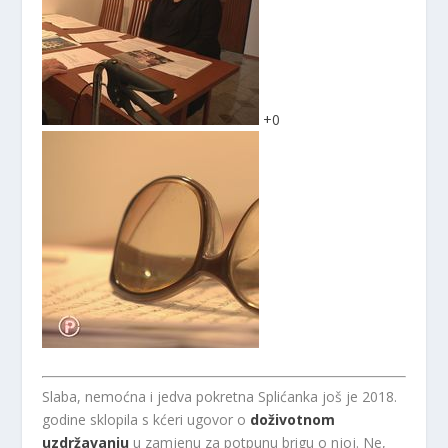
+
0
Slaba, nemoćna i jedva pokretna Splićanka još je 2018.
godine sklopila s kćeri ugovor o
doživotnom
uzdržavanju
u zamjenu za potpunu brigu o njoj. Ne,