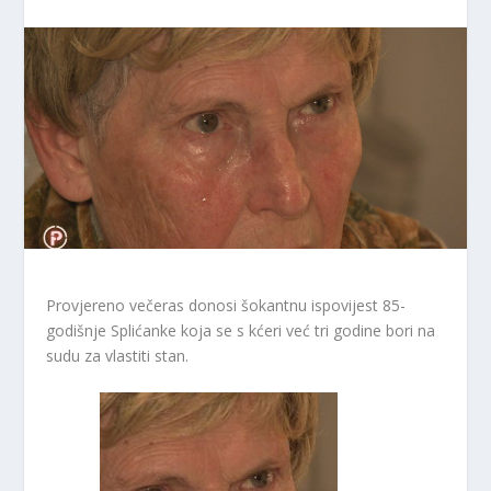
Provjereno večeras donosi šokantnu ispovijest 85-
godišnje Splićanke koja se s kćeri već tri godine bori na
sudu za vlastiti stan.