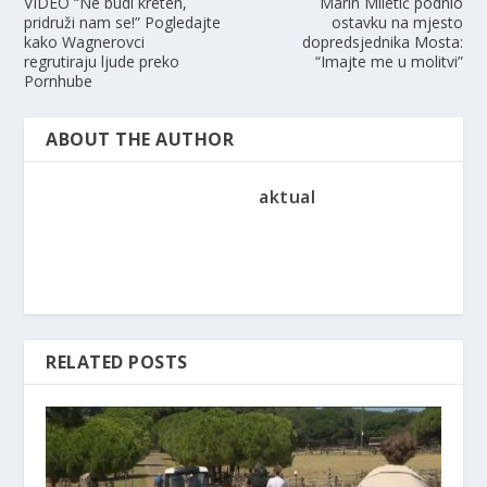
VIDEO “Ne budi kreten,
Marin Miletić podnio
pridruži nam se!” Pogledajte
ostavku na mjesto
kako Wagnerovci
dopredsjednika Mosta:
regrutiraju ljude preko
“Imajte me u molitvi”
Pornhube
ABOUT THE AUTHOR
aktual
RELATED POSTS