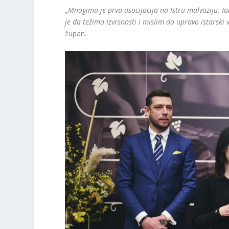
„
Mnogima je prva asocijacija na Istru malvaziju. I
je da težimo izvrsnosti i mislim da upravo istarski
župan.