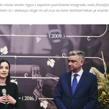
ako nismo vinska regija s najvećim površinama vinograda, naša filozofija
 vinari to i dokazuju stoga im od srca na tome čestitam“
rekao je istarski