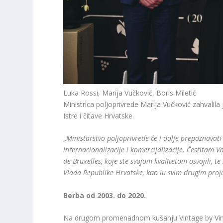
Luka Rossi, Marija Vučković, Boris Miletić
Ministrica poljoprivrede Marija Vučković zahvalila j
Istre i čitave Hrvatske.
„
Ministarstvo poljoprivrede će i dalje prepoznavati 
internacionalizacije i komercijalizacije. Čestitam 
de Bruxelles, koje ste svojom kvalitetom osvojili, t
Vlada Republike Hrvatske, kao iu svim drugim proj
Berba od 2003. do 2020.
Na drugom promenadnom kušanju Vintage by Vinist