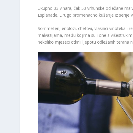
Ukupno 33 vinara, čak 53 vrhunske odležane malva
Esplanade. Drugo promenadno kušanje iz serije Vi
Sommelieri, enolozi, chefovi, vlasnici vinoteka i re
malvazijama, među kojima su i one s višestrukim 
nekoliko mjeseci otkrili ljepotu odležanih terana n