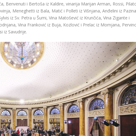
, Benvenuti i Bertoša iz Kaldire, vinarija Marijan Arman, Rossi, Pilat
inja, Meneghetti iz Bala, Matić i Polleti iz Višnjana, Anđelini iz Pazina
lvis iz Sv. Petra u Šumi, Vina Matošević iz Krunčića, Vina Zigante i
Vodnjana, Vina Franković iz Buja, Kozlović i Prelac iz Momjana, Pervin
 iz Savudrije.