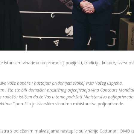
e istarskim vinarima na promociji povijesti, tradicije, kulture, izvrsnos
sve Vaše napore i nastojati pridonijeti svakoj vrsti Vašeg uspjeha,
Vam i što ste bili domaćini prestižnog ocjenjivanja vina Concours Mondia
e s radošću ističem da će Vas u tome podržati Ministarstvo poljoprivrede 
ektima.”
poručila je istarskim vinarima ministarstva poljoprivrede.
ra s odležanim malvazijama nastupile su vinarije Cattunar i OMO i