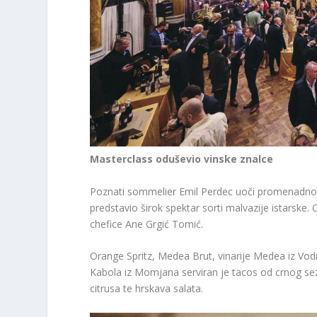
Masterclass oduševio vinske znalce
Poznati sommelier Emil Perdec uoči promenadnog 
predstavio širok spektar sorti malvazije istarske.
chefice Ane Grgić Tomić.
Orange Spritz, Medea Brut, vinarije Medea iz Vodnj
Kabola iz Momjana serviran je tacos od crnog seza
citrusa te hrskava salata.