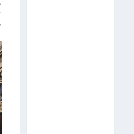
o
,
o