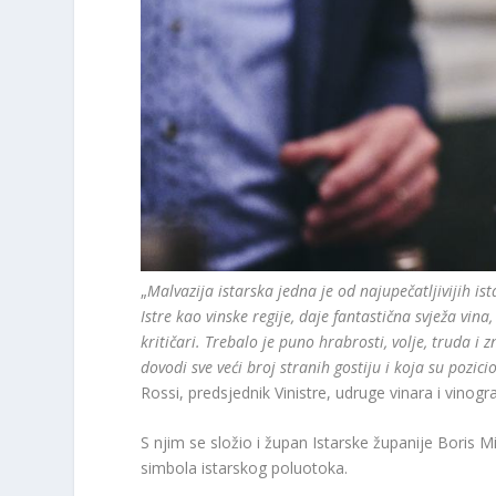
„
Malvazija istarska jedna je od najupečatljivijih is
Istre kao vinske regije, daje fantastična svježa vina
kritičari. Trebalo je puno hrabrosti, volje, truda i
dovodi sve veći broj stranih gostiju i koja su pozic
Rossi, predsjednik Vinistre, udruge vinara i vinogra
S njim se složio i župan Istarske županije Boris M
simbola istarskog poluotoka.