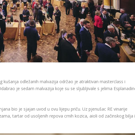
kušanja odležanih malvazija održao je atraktivan masterclass i
 Odabrao je sedam malvazija koje su se sljubljivale s jelima Esplanadin
ana bio je sjajan uvod u ovu lijepu priču. Uz pjenušac RE vinarije
ma, tartar od usoljenih repova crnih kozica, aioli od začinskog bilja 