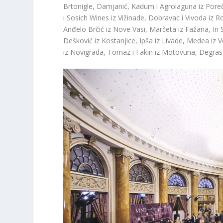
Brtonigle, Damjanić, Kadum i Agrolaguna iz Poreča
i Sosich Wines iz Vižinade, Dobravac i Vivoda iz Rov
Anđelo Brčić iz Nove Vasi, Marčeta iz Fažana, In Sy
Dešković iz Kostanjice, Ipša iz Livade, Medea iz 
iz Novigrada, Tomaz i Fakin iz Motovuna, Degrassi