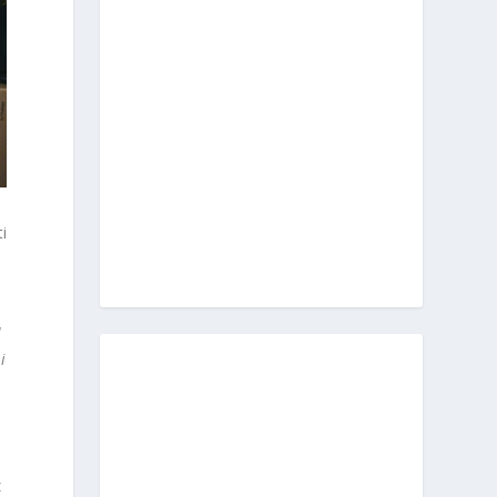
ti
l
i
z