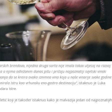
tarskih brendova, nijedna druga sorta nije imala takav utjecaj na razvoj
, a o njima odležanim danas pišu i pričaju najpoznatiji svjetski vinski
 znanja da se kreira ovako iznimna vina koja u naše vinarije svake godine
ionirala Istru kao vrhunsku eno-gastro destinaciju“,
istaknuo je Luka
dara Istre.
iletić koji je također istaknuo kako je malvazija jedan od najpoznatiji