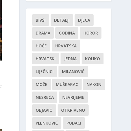
BIVŠI
DETALJI
DJECA
DRAMA
GODINA
HOROR
HOĆE
HRVATSKA
HRVATSKI
JEDNA
KOLIKO
LIJEČNICI
MILANOVIĆ
MOŽE
MUŠKARAC
NAKON
e
NESREĆA
NEVRIJEME
OBJAVIO
OTKRIVENO
i
PLENKOVIĆ
PODACI