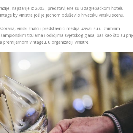
zije, najstarije iz 2003., predstavljene su u zagrebačkom hotelu
ntage by Vinistra još je jednom oduševilo hrvatsku vinsku scenu.
storana, vinski znalci i predstavnici medija uživali su u iznimnim
šampionskim titulama i odličjima svjetskog glasa, baš kao što su prij
a premijernom Vintageu. u organizaciji Vinistre.