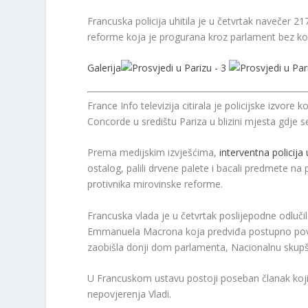
Francuska policija uhitila je u četvrtak navečer 2
reforme koja je progurana kroz parlament bez kon
Galerija
France Info televizija citirala je policijske izvore k
Concorde u središtu Pariza u blizini mjesta gdje 
Prema medijskim izvješćima,
interventna policija 
ostalog, palili drvene palete i bacali predmete na 
protivnika mirovinske reforme.
Francuska vlada je u četvrtak poslijepodne odluči
Emmanuela Macrona koja predviđa postupno poveća
zaobišla donji dom parlamenta, Nacionalnu skupšti
U Francuskom ustavu postoji poseban članak koji
nepovjerenja Vladi.