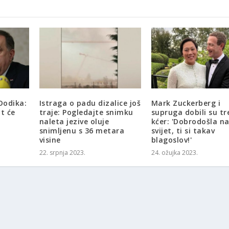
Dodika:
Istraga o padu dizalice još
Mark Zuckerberg i
t će
traje: Pogledajte snimku
supruga dobili su tr
naleta jezive oluje
kćer: 'Dobrodošla n
snimljenu s 36 metara
svijet, ti si takav
visine
blagoslov!'
22. srpnja 2023.
24. ožujka 2023.