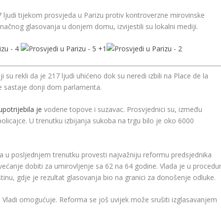
17 ljudi tijekom prosvjeda u Parizu protiv kontroverzne mirovinske
ačnog glasovanja u donjem domu, izvijestili su lokalni mediji.
+
1
oji su rekli da je 217 ljudi uhićeno dok su neredi izbili na Place de la
se sastaje donji dom parlamenta.
upotrijebila je
vodene topove i suzavac. Prosvjednici su, između
policajce. U trenutku izbijanja sukoba na trgu bilo je oko 6000
la u posljednjem trenutku provesti najvažniju reformu predsjednika
nje dobiti za umirovljenje sa 62 na 64 godine. Vlada je u procedur
nu, gdje je rezultat glasovanja bio na granici za donošenje odluke.
 Vladi omogućuje. Reforma se još uvijek može srušiti izglasavanjem