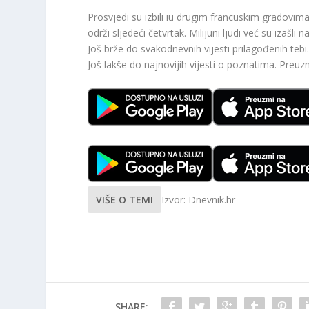
Prosvjedi su izbili iu drugim francuskim gradovima
održi sljedeći četvrtak. Milijuni ljudi već su izašli 
Još brže do svakodnevnih vijesti prilagođenih te
Još lakše do najnovijih vijesti o poznatima. Preu
VIŠE O TEMI
Izvor: Dnevnik.hr
SHARE: