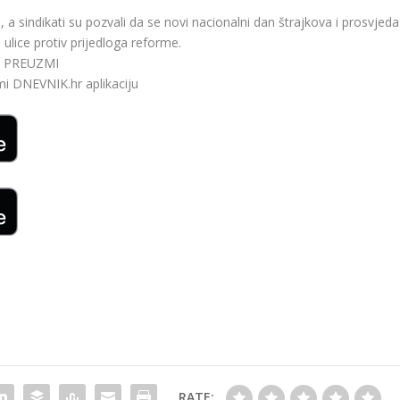
, a sindikati su pozvali da se novi nacionalni dan štrajkova i prosvjeda
na ulice protiv prijedloga reforme.
bi. PREUZMI
zmi
DNEVNIK.hr
aplikaciju
RATE: