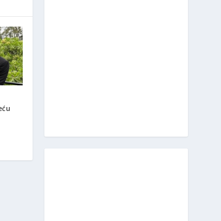
eću
a