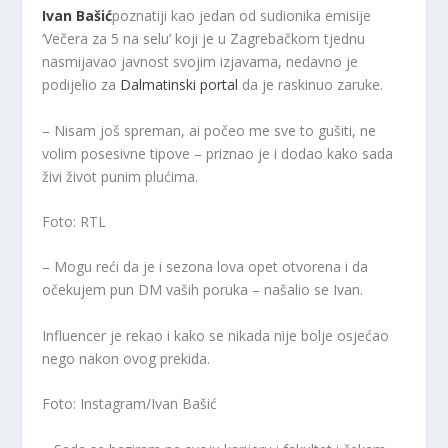
Ivan Bašić
poznatiji kao jedan od sudionika emisije
‘Večera za 5 na selu’ koji je u Zagrebačkom tjednu
nasmijavao javnost svojim izjavama, nedavno je
podijelio za
Dalmatinski portal
da je raskinuo zaruke.
– Nisam još spreman, ai počeo me sve to gušiti, ne
volim posesivne tipove – priznao je i dodao kako sada
živi život punim plućima.
Foto: RTL
– Mogu reći da je i sezona lova opet otvorena i da
očekujem pun DM vaših poruka – našalio se Ivan.
Influencer je rekao i kako se nikada nije bolje osjećao
nego nakon ovog prekida.
Foto: Instagram/Ivan Bašić