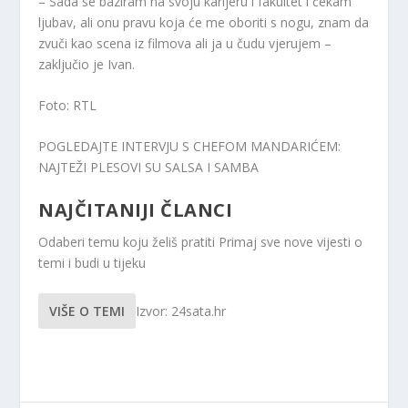
– Sada se baziram na svoju karijeru i fakultet i čekam
ljubav, ali onu pravu koja će me oboriti s nogu, znam da
zvuči kao scena iz filmova ali ja u čudu vjerujem –
zaključio je Ivan.
Foto: RTL
POGLEDAJTE INTERVJU S CHEFOM MANDARIĆEM:
NAJTEŽI PLESOVI SU SALSA I SAMBA
NAJČITANIJI ČLANCI
Odaberi temu koju želiš pratiti
Primaj sve nove vijesti o
temi i budi u tijeku
VIŠE O TEMI
Izvor: 24sata.hr