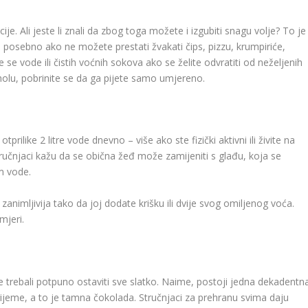
cije. Ali jeste li znali da zbog toga možete i izgubiti snagu volje? To je
, posebno ako ne možete prestati žvakati čips, pizzu, krumpiriće,
e se vode ili čistih voćnih sokova ako se želite odvratiti od neželjenih
oholu, pobrinite se da ga pijete samo umjereno.
rilike 2 litre vode dnevno – više ako ste fizički aktivni ili živite na
ručnjaci kažu da se obična žeđ može zamijeniti s glađu, koja se
m vode.
animljivija tako da joj dodate krišku ili dvije svog omiljenog voća.
mjeri.
te trebali potpuno ostaviti sve slatko. Naime, postoji jedna dekadentn
vrijeme, a to je tamna čokolada. Stručnjaci za prehranu svima daju