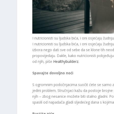
I nutricionisti su ljudska bića, i oni osjećaju žudn
I nutricionisti su ljudska bića, i oni osjećaju žu
izbora nego dati sve od sebe da se klone tih neodol
propovijedaju. Dakle, kako nutricionisti pobjeđuj
od njih, piše
Healthybuilderz.
Spavajte dovoljno noći
S ogromnim podočnjacima suočit ćete se samo ako 
jedini problem. Stručnjaci kažu da postoje brojne 
njih – zbog nesanice možete biti stalno gladni. P
spasili od napadača gladi sljedećeg dana s kojima
Pustite piće