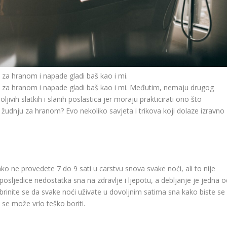
ju za hranom i napade gladi baš kao i mi.
dnju za hranom i napade gladi baš kao i mi. Međutim, nemaju drugog
jivih slatkih i slanih poslastica jer moraju prakticirati ono što
u žudnju za hranom? Evo nekoliko savjeta i trikova koji dolaze izravno
ne provedete 7 do 9 sati u carstvu snova svake noći, ali to nije
posljedice nedostatka sna na zdravlje i ljepotu, a debljanje je jedna o
obrinite se da svake noći uživate u dovoljnim satima sna kako biste se
 se može vrlo teško boriti.