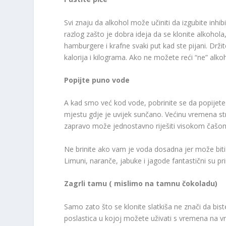
Svi znaju da alkohol može učiniti da izgubite inhibi
razlog zašto je dobra ideja da se klonite alkohola
hamburgere i krafne svaki put kad ste pijani. Držit
kalorija i kilograma. Ako ne možete reći “ne” alk
Popijte puno vode
A kad smo već kod vode, pobrinite se da popijete otp
mjestu gdje je uvijek sunčano. Većinu vremena st
zapravo može jednostavno riješiti visokom čašo
Ne brinite ako vam je voda dosadna jer može biti z
Limuni, naranče, jabuke i jagode fantastični su pri
Zagrli tamu ( mislimo na tamnu čokoladu)
Samo zato što se klonite slatkiša ne znači da bis
poslastica u kojoj možete uživati ​​s vremena na 