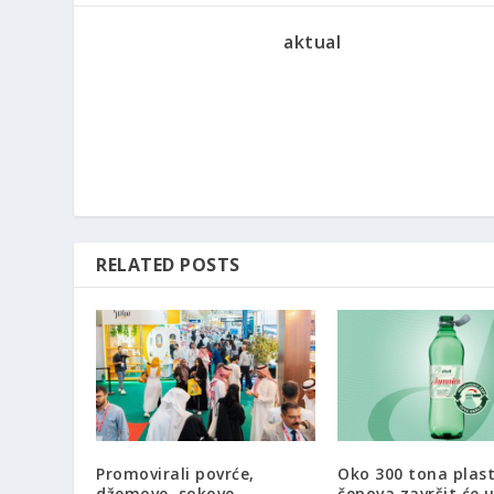
aktual
RELATED POSTS
Promovirali povrće,
Oko 300 tona plast
džemove, sokove…
čepova završit će 