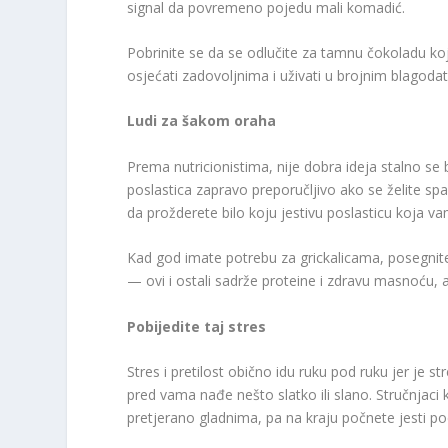
signal da povremeno pojedu mali komadić.
Pobrinite se da se odlučite za tamnu čokoladu k
osjećati zadovoljnima i uživati ​​u brojnim blagoda
Ludi za šakom oraha
Prema nutricionistima, nije dobra ideja stalno se b
poslastica zapravo preporučljivo ako se želite sp
da prožderete bilo koju jestivu poslasticu koja 
Kad god imate potrebu za grickalicama, posegnite 
— ovi i ostali sadrže proteine ​​i zdravu masnoć
Pobijedite taj stres
Stres i pretilost obično idu ruku pod ruku jer je 
pred vama nađe nešto slatko ili slano. Stručnjaci 
pretjerano gladnima, pa na kraju počnete jesti p