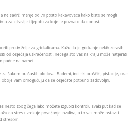
oja ne sadrži manje od 70 posto kakavovaca kako biste se mogli
tima za zdravlje i ljepotu za koje je poznato da donosi.
oriti protiv želje za grickalicama. Kažu da je grickanje nekih zdravih
asiti od osjećaja uskraćenosti, nečega što vas na kraju može natjerati
vam padne na pamet.
za šakom orašastih plodova. Bademi, indijski oraščići, pistacije, oras
u, a oboje vam omogućuju da se osjećate potpuno zadovoljni.
stres nešto zbog čega lako možete izgubiti kontrolu svaki put kad se
kažu da stres uzrokuje povećanje inzulina, a to vas može ostaviti
od stresom.