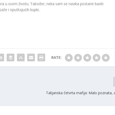
sora u svom životu. Također, neka vam se navika postane baviti
aže i opuštajućih kupki.
RATE:
i
Talijanska četvrta mafija: Malo poznata, a