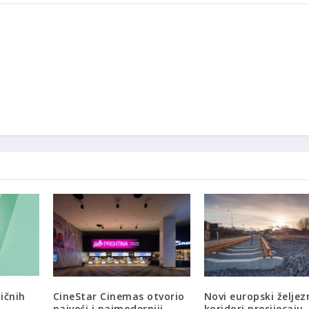
ičnih
CineStar Cinemas otvorio
Novi europski željez
u
najveći i najmoderniji
koridori presijecaju