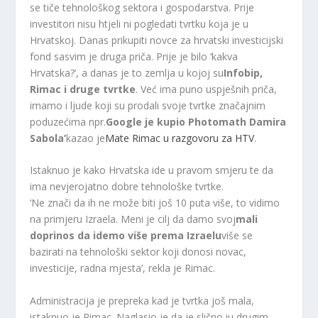
se tiče tehnološkog sektora i gospodarstva. Prije
investitori nisu htjeli ni pogledati tvrtku koja je u
Hrvatskoj. Danas prikupiti novce za hrvatski investicijski
fond sasvim je druga priča. Prije je bilo ‘kakva
Hrvatska?’, a danas je to zemlja u kojoj su
Infobip,
Rimac i druge tvrtke
. Već ima puno uspješnih priča,
imamo i ljude koji su prodali svoje tvrtke značajnim
poduzećima npr.
Google je kupio Photomath Damira
Sabola’
kazao je
Mate Rimac u razgovoru za HTV
.
Istaknuo je kako Hrvatska ide u pravom smjeru te da
ima nevjerojatno dobre tehnološke tvrtke.
‘Ne znači da ih ne može biti još 10 puta više, to vidimo
na primjeru Izraela. Meni je cilj da damo svoj
mali
doprinos da idemo više prema Izraelu
više se
bazirati na tehnološki sektor koji donosi novac,
investicije, radna mjesta’, rekla je Rimac.
Administracija je prepreka kad je tvrtka još mala,
istaknuo je Rimac. Naglasio je da je slično iu drugim