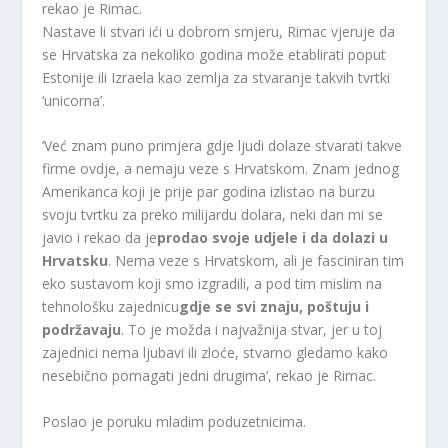
rekao je Rimac.
Nastave li stvari ići u dobrom smjeru, Rimac vjeruje da
se Hrvatska za nekoliko godina može etablirati poput
Estonije ili Izraela kao zemlja za stvaranje takvih tvrtki
‘unicorna’.
‘Već znam puno primjera gdje ljudi dolaze stvarati takve
firme ovdje, a nemaju veze s Hrvatskom. Znam jednog
Amerikanca koji je prije par godina izlistao na burzu
svoju tvrtku za preko milijardu dolara, neki dan mi se
javio i rekao da je
prodao svoje udjele i da dolazi u
Hrvatsku
. Nema veze s Hrvatskom, ali je fasciniran tim
eko ​​sustavom koji smo izgradili, a pod tim mislim na
tehnološku zajednicu
gdje se svi znaju, poštuju i
podržavaju
. To je možda i najvažnija stvar, jer u toj
zajednici nema ljubavi ili zloće, stvarno gledamo kako
nesebično pomagati jedni drugima’, rekao je Rimac.
Poslao je poruku mladim poduzetnicima.