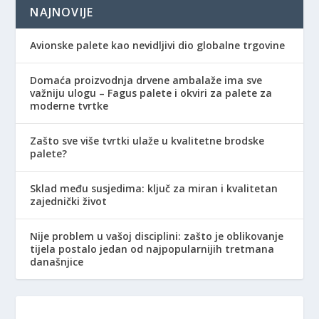
NAJNOVIJE
Avionske palete kao nevidljivi dio globalne trgovine
Domaća proizvodnja drvene ambalaže ima sve
važniju ulogu – Fagus palete i okviri za palete za
moderne tvrtke
Zašto sve više tvrtki ulaže u kvalitetne brodske
palete?
Sklad među susjedima: ključ za miran i kvalitetan
zajednički život
Nije problem u vašoj disciplini: zašto je oblikovanje
tijela postalo jedan od najpopularnijih tretmana
današnjice