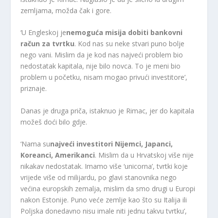
zemljama, možda čak i gore.
‘U Engleskoj je
nemoguća misija dobiti bankovni
račun za tvrtku
. Kod nas su neke stvari puno bolje
nego vani. Mislim da je kod nas najveći problem bio
nedostatak kapitala, nije bilo novca. To je meni bio
problem u početku, nisam mogao privući investitore’,
priznaje.
Danas je druga priča, istaknuo je Rimac, jer do kapitala
možeš doći bilo gdje.
‘Nama su
najveći investitori Nijemci, Japanci,
Koreanci, Amerikanci
. Mislim da u Hrvatskoj više nije
nikakav nedostatak. Imamo više ‘unicorna’, tvrtki koje
vrijede više od milijardu, po glavi stanovnika nego
većina europskih zemalja, mislim da smo drugi u Europi
nakon Estonije. Puno veće zemlje kao što su Italija ili
Poljska donedavno nisu imale niti jednu takvu tvrtku’,