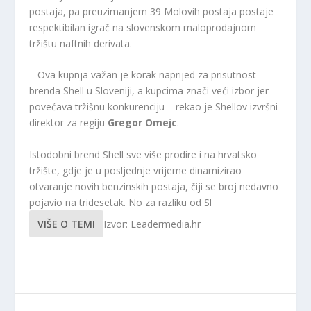
postaja, pa preuzimanjem 39 Molovih postaja postaje
respektibilan igrač na slovenskom maloprodajnom
tržištu naftnih derivata.
– Ova kupnja važan je korak naprijed za prisutnost
brenda Shell u Sloveniji, a kupcima znači veći izbor jer
povećava tržišnu konkurenciju – rekao je Shellov izvršni
direktor za regiju
Gregor Omejc
.
Istodobni brend Shell sve više prodire i na hrvatsko
tržište, gdje je u posljednje vrijeme dinamizirao
otvaranje novih benzinskih postaja, čiji se broj nedavno
pojavio na tridesetak. No za razliku od Sl
VIŠE O TEMI
Izvor: Leadermedia.hr