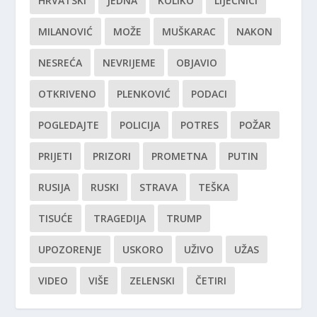
HRVATSKI
JEDNA
KOLIKO
LIJEČNICI
MILANOVIĆ
MOŽE
MUŠKARAC
NAKON
NESREĆA
NEVRIJEME
OBJAVIO
OTKRIVENO
PLENKOVIĆ
PODACI
POGLEDAJTE
POLICIJA
POTRES
POŽAR
PRIJETI
PRIZORI
PROMETNA
PUTIN
RUSIJA
RUSKI
STRAVA
TEŠKA
TISUĆE
TRAGEDIJA
TRUMP
UPOZORENJE
USKORO
UŽIVO
UŽAS
VIDEO
VIŠE
ZELENSKI
ČETIRI