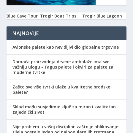
Blue Cave Tour
Trogir Boat Trips
Trogir Blue Lagoon
NAJNOVIJE
Avionske palete kao nevidljivi dio globalne trgovine
Domaća proizvodnja drvene ambalaže ima sve
važniju ulogu – Fagus palete i okviri za palete za
moderne tvrtke
Zašto sve više tvrtki ulaže u kvalitetne brodske
palete?
Sklad među susjedima: ključ za miran i kvalitetan
zajednički život
Nije problem u vašoj disciplini: zašto je oblikovanje
tijela postalo jedan od najpopularnijih tretmana