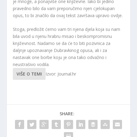
je mnoge, a ponajviše one književne. Iako bi jedino
pravedno bilo da vam preporučimo njen cjelokupan
opus, to bi značilo da ovaj tekst završava upravo ovdje.
Stoga, predložit ćemo vam tri njena djela koja su nam
bila uvod u njenu hrabru misao i beskompromisnu
književnost. Nadamo se da će to biti pozivnica za
daljnje upoznavanje Dubravkinog opusa, ali i za
nastavak one borbe koju je ona tako odvažno i
neustrašivo vodila.
VIŠE O TEMI
Izvor: Journal.hr
SHARE: