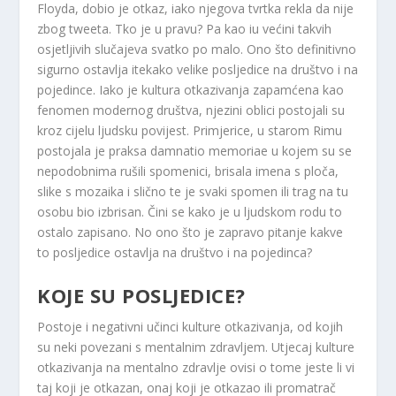
Floyda, dobio je otkaz, iako njegova tvrtka rekla da nije
zbog tweeta. Tko je u pravu? Pa kao iu većini takvih
osjetljivih slučajeva svatko po malo. Ono što definitivno
sigurno ostavlja itekako velike posljedice na društvo i na
pojedince. Iako je kultura otkazivanja zapamćena kao
fenomen modernog društva, njezini oblici postojali su
kroz cijelu ljudsku povijest. Primjerice, u starom Rimu
postojala je praksa damnatio memoriae u kojem su se
nepodobnima rušili spomenici, brisala imena s ploča,
slike s mozaika i slično te je svaki spomen ili trag na tu
osobu bio izbrisan. Čini se kako je u ljudskom rodu to
ostalo zapisano. No ono što je zapravo pitanje kakve
to posljedice ostavlja na društvo i na pojedinca?
KOJE SU POSLJEDICE?
Postoje i negativni učinci kulture otkazivanja, od kojih
su neki povezani s mentalnim zdravljem. Utjecaj kulture
otkazivanja na mentalno zdravlje ovisi o tome jeste li vi
taj koji je otkazan, onaj koji je otkazao ili promatrač