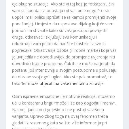
cjelokupne situacije. Ako ste vi taj koji je “otkazan”, čini
vam se kao da svi odustaju od vas prije nego što ste
uopće imali priliku ispričati se (a kamoli promijeniti svoje
ponašanje). Umjesto da uspostave dijalog koji će vam
pomoći da shvatite kako su vaši postupci povrijedili
druge, otkazivači isključuju svu komunikaciju i
oduzimaju vam priliku da naučite i rastete iz svojih
pogrešaka. Otkazivanje osobe (ili robne marke) koja vas
je uvrijedila ne dovodi uvijek do promjene uvjerenja niti
dovodi do trajne promjene. Čak ih se može natjerati da
postanu još intenzivniji u svojim postupcima u pokušaju
da obrane svoj ego i ugled. Ako ste pak promatrač, to
također
može utjecati na vaše mentalno zdravlje.
Osim ispravne empatične i emotivne reakcije, možemo
ući u konstantnu brigu “može li se isto dogoditi i meni?”.
Naime, ljudi smo i griješimo i ne postoji savršena
varijanta. Upravo zbog toga na ovaj fenomen treba
gledati iz razumnog kuta sa što više informacija pri