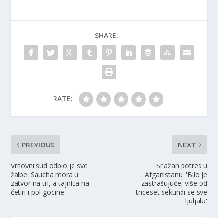
SHARE:
RATE:
PREVIOUS
NEXT
Vrhovni sud odbio je sve
Snažan potres u
žalbe: Saucha mora u
Afganistanu: 'Bilo je
zatvor na tri, a tajnica na
zastrašujuće, više od
četiri i pol godine
trideset sekundi se sve
ljuljalo'