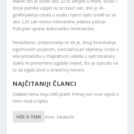
Nakon što je vozilo oko 22.35 sletjelo u more, vozač i
dvoje putnika uspjeli su se izvući van, dok je 45-
godišnjakinja ostala u vozilu i njeno tijelo izvukli su se
oko 2.25 sati ronioci Interventne jedinice policije
Policijske uprave dubrovačko-neretvanske.
Neslužbeno, pretpostavlja se da je, zbog nevezivanja
sigurnosnim pojasom, suvozačica pri slijetanju vozila u
više pristaništa u Prapratnom udarila u vjetrobransko
staklo te privremeno izgubila svijest, što je utjecalo na
to da izgubi život u stravičnoj nesreći.
NAJČITANIJI ČLANCI
Odaberi temu koju želiš pratiti
Primaj sve nove vijesti o
temi i budi u tijeku
VIŠE O TEMI
Izvor: 24sata.hr