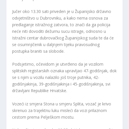
Jučer oko 13.30 sati priveden je u Županijsko državno
odvjetništvo u Dubrovniku, a kako nema osnova za
predlaganje istražnog zatvora, to znači da ga policija
neće niti dovoditi dežurnu sucu istrage, odnosno u
Istražni centar dubrovačkog Županijskog suda te da će
se osumnjičenik u daljnjem tijeku pravosudnog
postupka braniti sa slobode.
Podsjetimo, očevidom je utvrđeno da je vozilom
splitskih registarskih oznaka upravljao 47-godišnjak, dok
se s njim u vozilu nalazilo još troje putnika, 42-
godišnjakinja, 39-godišnjakinja i 45-godišnjakinja, svi
državljani Republike Hrvatske.
Vozeći iz smjera Stona u smjeru Splita, vozač je krivo
skrenuo za trajektnu luku misleći da vozi prilaznom
cestom prema Pelješkom mostu.