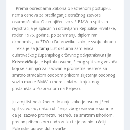
– Prema odredbama Zakona o kaznenom postupku,
nema osnova za predlaganje istražnog zatvora
osumnjičeniku. Osumnjičeni vozač BMW-a splitskih
registracija je Splićanin i državljanin Republike Hrvatske,
rođen 1976. godine, po zanimanju diplomirani
ekonomist, au ŽDO-u Dubrovniku iznio je svoju obranu
– rekla je za
Jutarnji List
dežurna zamjenica
dubrovačkog županijskog državnog odvjetnika
Katija
Kristović
koja je ispitala osumnjičenog splitskog vozača
koji se sumnjiči za izazivanje prometne nesreće sa
smrtno stradalom osobom prilikom slijetanja osobnog
vozila marke BMW u more s platoa trajektnog
pristaništa u Prapratnom na Pelješcu.
Jutarnji list neslužbeno doznaje kako je osumnjičeni
splitski vozač, nakon uhićenja zbog osnovane sumnje
da je izazvao prometnu nesreću sa smrtnim ishodom,
predan pritvorskom nadzorniku te je prenio u ćeliji
Policijske uprave dubrovačke.