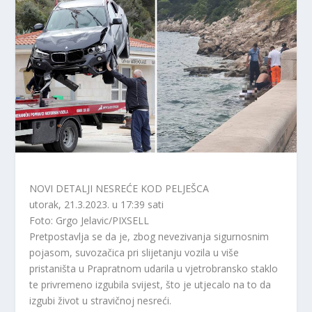
NOVI DETALJI NESREĆE KOD PELJEŠCA
utorak, 21.3.2023. u 17:39 sati
Foto: Grgo Jelavic/PIXSELL
Pretpostavlja se da je, zbog nevezivanja sigurnosnim
pojasom, suvozačica pri slijetanju vozila u više
pristaništa u Prapratnom udarila u vjetrobransko staklo
te privremeno izgubila svijest, što je utjecalo na to da
izgubi život u stravičnoj nesreći.