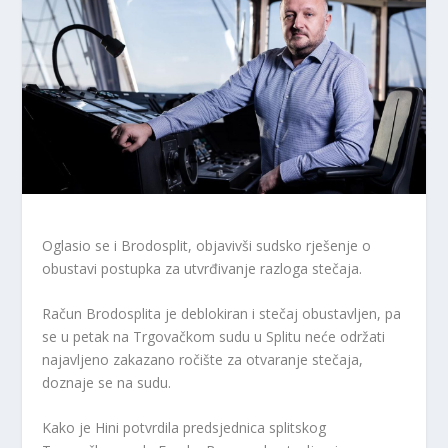
Oglasio se i Brodosplit, objavivši sudsko rješenje o
obustavi postupka za utvrđivanje razloga stečaja.
Račun Brodosplita je deblokiran i stečaj obustavljen, pa
se u petak na Trgovačkom sudu u Splitu neće održati ​
najavljeno ​zakazano ročište za otvaranje stečaja,
doznaje se na sudu.
​​Kako je Hini potvrdila predsjednica splitskog