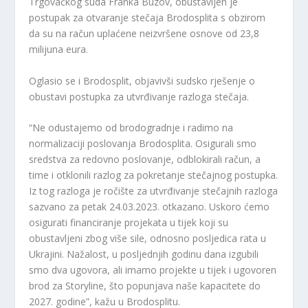
Trgovačkog suda Franka Buzov, obustavljen je
postupak za otvaranje stečaja Brodosplita s obzirom
da su na račun uplaćene neizvršene osnove od 23,8
milijuna eura.
Oglasio se i Brodosplit, objavivši sudsko rješenje o
obustavi postupka za utvrđivanje razloga stečaja.
“Ne odustajemo od brodogradnje i radimo na
normalizaciji poslovanja Brodosplita. Osigurali smo
sredstva za redovno poslovanje, odblokirali račun, a
time i otklonili razlog za pokretanje stečajnog postupka.
Iz tog razloga je ročište za utvrđivanje stečajnih razloga
sazvano za petak 24.03.2023. otkazano. Uskoro ćemo
osigurati financiranje projekata u tijek koji su
obustavljeni zbog više sile, odnosno posljedica rata u
Ukrajini. Nažalost, u posljednjih godinu dana izgubili
smo dva ugovora, ali imamo projekte u tijek i ugovoren
brod za Storyline, što popunjava naše kapacitete do
2027. godine”, kažu u Brodosplitu.