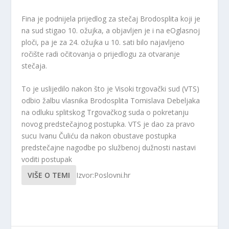
Fina je podnijela​ ​prijedlog za stečaj Brodosplita ​koji je
na sud stigao 10. ožujka, a objavljen je i na eOglasnoj
ploči​, pa je za 24. ožujka u 10. sati ​bilo ​najavljeno
ročište radi očitovanja o prijedlogu za otvaranje
stečaja.
To je uslijedilo nakon što je Visoki trgovački sud (VTS)
odbio žalbu vlasnika Brodosplita Tomislava Debeljaka
na odluku splitskog Trgovačkog suda o pokretanju
novog predstečajnog postupka. VTS je dao za pravo
sucu Ivanu Čuliću da nakon obustave postupka
predstečajne nagodbe po službenoj dužnosti nastavi
voditi postupak
VIŠE O TEMI
Izvor:Poslovni.hr