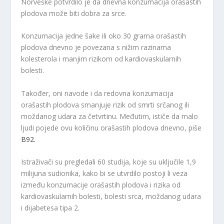
Norveške potvrdilo je da dnevna konzumacija orašastih
plodova može biti dobra za srce.
Konzumacija jedne šake ili oko 30 grama orašastih
plodova dnevno je povezana s nižim razinama
kolesterola i manjim rizikom od kardiovaskularnih
bolesti.
Također, oni navode i da redovna konzumacija
orašastih plodova smanjuje rizik od smrti srčanog ili
moždanog udara za četvrtinu. Međutim, ističe da malo
ljudi pojede ovu količinu orašastih plodova dnevno, piše
B92.
Istraživači su pregledali 60 studija, koje su uključile 1,9
milijuna sudionika, kako bi se utvrdilo postoji li veza
između konzumacije orašastih plodova i rizika od
kardiovaskularnih bolesti, bolesti srca, moždanog udara
i dijabetesa tipa 2.