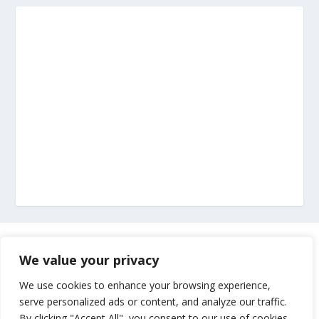
Marketing
We value your privacy
Impressum
We use cookies to enhance your browsing experience,
serve personalized ads or content, and analyze our traffic.
By clicking "Accept All", you consent to our use of cookies.
Uvjeti korištenja