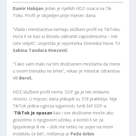
Damir Habijan
jedan je rijetkih HDZ-ovaca na Tik
Toku. Profil je objavljen prije mjesec dana.
“Vlada i ministarstva nemaju službeni profil na TikToku.
Hoće li se kao iu Briselu zabraniti zaposlenicima – tek
ćete vidjeti”, izvijestila je reporterka Dnevnika Nove TV
Sabina Tandara Knezović
.
“Tako sam malo na tim društvenim mrežama da mene
u ovom trenutku ne brine”, rekao je ministar zdravstva
Vili
Beroš.
HDZ službeni profil nema. SDP ga je tek nedavno
otvorio. U mjesec dana prikupili su 318 pratitelja. Nije
TikTok jedina ugroza sigurnosti, tvrdi šef SDP-a.
“
TikTok je opasan
kao i sve društvene mreže ako
govorimo o njegovom učinku, a koristi li se za
špijuniranje ili ne – dok me netko ne uvjeri na mom
mobitelu će biti”, mišljenja je
Peđa Grbin
.