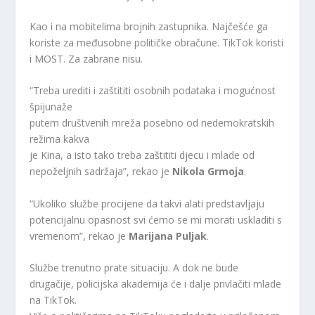
Kao i na mobitelima brojnih zastupnika. Najčešće ga
koriste za međusobne političke obračune. TikTok koristi
i MOST. Za zabrane nisu.
“Treba urediti i zaštititi osobnih podataka i mogućnost
špijunaže
putem društvenih mreža posebno od nedemokratskih
režima kakva
je Kina, a isto tako treba zaštititi djecu i mlade od
nepoželjnih sadržaja”, rekao je
Nikola Grmoja
.
“Ukoliko službe procijene da takvi alati predstavljaju
potencijalnu opasnost svi ćemo se mi morati uskladiti s
vremenom”, rekao je
Marijana Puljak
.
Službe trenutno prate situaciju. A dok ne bude
drugačije, policijska akademija će i dalje privlačiti mlade
na TikTok.