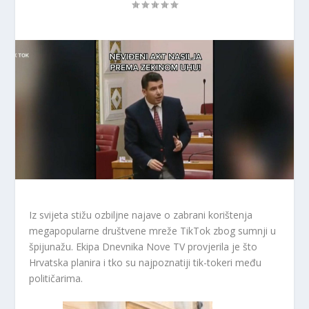
Iz svijeta stižu ozbiljne najave o zabrani korištenja
megapopularne društvene mreže TikTok zbog sumnji u
špijunažu. Ekipa Dnevnika Nove TV provjerila je što
Hrvatska planira i tko su najpoznatiji tik-tokeri među
političarima.