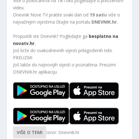
Više o političarima na TikToku pogledajte u priloženom
videu.
Dnevnik Nove TV pratite svaki dan od
19 sati
a više o
najvažnijim vijestima čitajte na portalu
DNEVNIK.hr.
Propustili ste Dnevnik? Pogledajte ga
besplatno na
novatv.hr
.
Još brže do svakodnevnih vijesti prilagođenih tebi.
PREUZMI
Još lakše do najnovijih vijesti o poznatima. Preuzmi
DNEVNIK.hr
aplikaciju
VIŠE O TEMI
Izvor: Dnevnik.hr