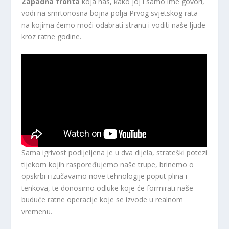
Zapadna fronta
koja nas, kako joj i samo ime govori,
vodi na smrtonosna bojna polja Prvog svjetskog rata
na kojima ćemo moći odabrati stranu i voditi naše ljude
kroz ratne godine.
Sama igrivost podijeljena je u dva dijela, strateški potezi
tijekom kojih raspoređujemo naše trupe, brinemo o
opskrbi i izučavamo nove tehnologije poput plina i
tenkova, te donosimo odluke koje će formirati naše
buduće ratne operacije koje se izvode u realnom
vremenu.