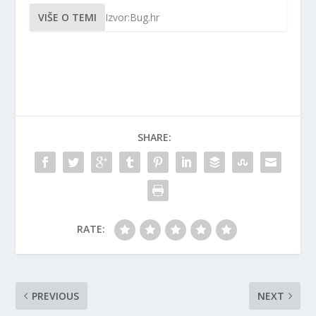
VIŠE O TEMI
Izvor:Bug.hr
SHARE:
RATE:
PREVIOUS
NEXT