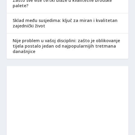
Zašto sve više tvrtki ulaže u kvalitetne brodske
palete?
Sklad među susjedima: ključ za miran i kvalitetan
zajednički život
Nije problem u vašoj disciplini: zašto je oblikovanje
tijela postalo jedan od najpopularnijih tretmana
današnjice