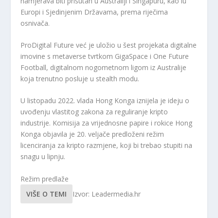
namjerava biti prisutan u Australiji i Singapuru, kao iu
Europi i Sjedinjenim Državama, prema riječima
osnivača.
ProDigital Future već je uložio u šest projekata digitalne
imovine s metaverse tvrtkom GigaSpace i One Future
Football, digitalnom nogometnom ligom iz Australije
koja trenutno posluje u stealth modu.
U listopadu 2022. vlada Hong Konga iznijela je ideju o
uvođenju vlastitog zakona za reguliranje kripto
industrije. Komisija za vrijednosne papire i rokice Hong
Konga objavila je 20. veljače predloženi režim
licenciranja za kripto razmjene, koji bi trebao stupiti na
snagu u lipnju.
Režim predlaže
VIŠE O TEMI
Izvor: Leadermedia.hr