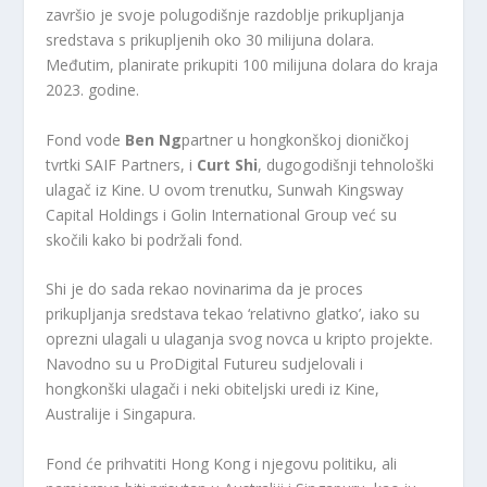
završio je svoje polugodišnje razdoblje prikupljanja
sredstava s prikupljenih oko 30 milijuna dolara.
Međutim, planirate prikupiti 100 milijuna dolara do kraja
2023. godine.
Fond vode
Ben Ng
partner u hongkonškoj dioničkoj
tvrtki SAIF Partners, i
Curt Shi
, dugogodišnji tehnološki
ulagač iz Kine. U ovom trenutku, Sunwah Kingsway
Capital Holdings i Golin International Group već su
skočili kako bi podržali fond.
Shi je do sada rekao novinarima da je proces
prikupljanja sredstava tekao ‘relativno glatko’, iako su
oprezni ulagali u ulaganja svog novca u kripto projekte.
Navodno su u ProDigital Futureu sudjelovali i
hongkonški ulagači i neki obiteljski uredi iz Kine,
Australije i Singapura.
Fond će prihvatiti Hong Kong i njegovu politiku, ali