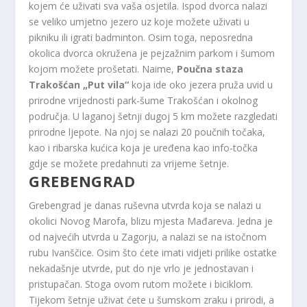
kojem će uživati ​​sva vaša osjetila. Ispod dvorca nalazi
se veliko umjetno jezero uz koje možete uživati ​​u
pikniku ili igrati badminton. Osim toga, neposredna
okolica dvorca okružena je pejzažnim parkom i šumom
kojom možete prošetati. Naime,
Poučna staza
Trakošćan „Put vila“
koja ide oko jezera pruža uvid u
prirodne vrijednosti park-šume Trakošćan i okolnog
područja. U laganoj šetnji dugoj 5 km možete razgledati
prirodne ljepote. Na njoj se nalazi 20 poučnih točaka,
kao i ribarska kućica koja je uređena kao info-točka
gdje se možete predahnuti za vrijeme šetnje.
GREBENGRAD
Grebengrad je danas ruševna utvrda koja se nalazi u
okolici Novog Marofa, blizu mjesta Mađareva. Jedna je
od najvećih utvrda u Zagorju, a nalazi se na istočnom
rubu Ivanščice. Osim što ćete imati vidjeti prilike ostatke
nekadašnje utvrde, put do nje vrlo je jednostavan i
pristupačan. Stoga ovom rutom možete i biciklom.
Tijekom šetnje uživat ćete u šumskom zraku i prirodi, a