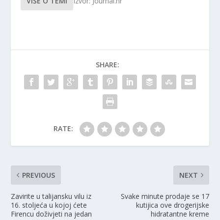
VIŠE O TEMI
Izvor: Journal.hr
SHARE:
RATE:
PREVIOUS
NEXT
Zavirite u talijansku vilu iz
Svake minute prodaje se 17
16. stoljeća u kojoj ćete
kutijica ove drogerijske
Firencu doživjeti na jedan
hidratantne kreme