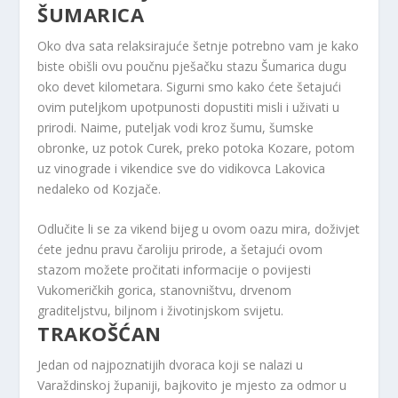
ŠUMARICA
Oko dva sata relaksirajuće šetnje potrebno vam je kako
biste obišli ovu poučnu pješačku stazu Šumarica dugu
oko devet kilometara. Sigurni smo kako ćete šetajući
ovim puteljkom upotpunosti dopustiti misli i uživati ​​u
prirodi. Naime, puteljak vodi kroz šumu, šumske
obronke, uz potok Curek, preko potoka Kozare, potom
uz vinograde i vikendice sve do vidikovca Lakovica
nedaleko od Kozjače.
Odlučite li se za vikend bijeg u ovom oazu mira, doživjet
ćete jednu pravu čaroliju prirode, a šetajući ovom
stazom možete pročitati informacije o povijesti
Vukomeričkih gorica, stanovništvu, drvenom
graditeljstvu, biljnom i životinjskom svijetu.
TRAKOŠĆAN
Jedan od najpoznatijih dvoraca koji se nalazi u
Varaždinskoj županiji, bajkovito je mjesto za odmor u