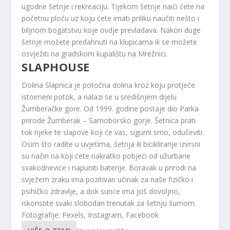
ugodne šetnje i rekreaciju. Tijekom šetnje naići ćete na
početnu ploču uz koju ćete imati priliku naučiti nešto i
biljnom bogatstvu koje ovdje prevladava. Nakon duge
šetnje možete predahnuti na klupicama ili se možete
osvježiti na gradskom kupalištu na Mrežnici.
SLAPHOUSE
Dolina Slapnica je potočna dolina kroz koju protječe
istoimeni potok, a nalazi se u središnjem dijelu
Žumberačke gore. Od 1999. godine postaje dio Parka
prirode Žumberak – Samoborsko gorje. Šetnica prati
tok rijeke te slapove koji će vas, sigurni smo, oduševiti.
Osim što radite u uvjetima, šetnja ili bicikliranje izvrsni
su način na koji ćete nakratko pobjeći od užurbane
svakodnevice i napuniti baterije. Boravak u prirodi na
svježem zraku ima pozitivan učinak za naše fizičko i
psihičko zdravlje, a dok sunce ima još dovoljno,
iskoristite svaki slobodan trenutak za šetnju šumom.
Fotografije: Pexels, Instagram, Facebook