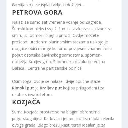
čarolija koju se isplati vidjeti i doživjeti.
PETROVA GORA
Nalazi se samo sat vremena vožnje od Zagreba.
Šumski kompleks i svježi šumski zrak pravi su izbor za
smirujući odmor i bijeg u prirodi. Ovdje možete
prošetati uređenim planinarskim stazama uz koje je
moguće obići mnoge kulturno-povijesne znamenitosti
poput ostataka pavlinskog samostana, spomen-
obilježja Kraljev grob, Spomenika revolucije Vojina
Bakića i Centralne partizanske bolnice.
Osim toga, ovdje se nalaze i dvije poučne staze –
Rimski put
ja
Kraljev put
koji su prilagođeni i za
osobe s invaliditetom.
KOZJAČA
Šuma Kozjača prostire se na blagim obroncima
prigorskog dijela Karlovca i jedan je od simbola zelenila
ovoga grada. Blago brežuljkasti teren idealan je za