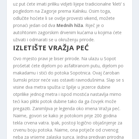
uz put ćete imati priliku vidjeti lijepe tradicionalne ‘kleti’ s
pogledom na Zagorje prema Kalniku. Osim toga,
odlučite hoćete li se ovdje provesti vikend, možete
pronaći jedan od dva
Mednih hiža
. Riječ je o
autohtonim zagorskim drvenim kućama u kojima ćete
uživati ​​i odmarati se u okruženju prirode.
IZLETIŠTE VRAŽJA PEĆ
Ovo mjesto pravi je biser prirode. Na ulazu u Sopot
prošetat ćete dijelom po asfaltiranom putu, dijelom po
makadamu i stići do potoka Sopotnica. Ovaj čaroban
šumski prizor neće vas ostaviti ravnodušnima. Slap se s
visine dva metra spušta iz špilje u jezerce dubine
otprilike jednog metra i ispod mostića nastavlja mirno
teći kao plitki potok dubine tako da ga čovjek može
pregaziti. Zanimljiva je legenda oko imena Vražja peć.
Naime, govori se kako je potokom prije 200 godina
tekla crvena vatra. Ipak, postoji logično objašnjenje za
crvenu boju potoka. Naime, ona potječe od crvenog
neba za vrijeme zalaska sunca. Jedna predivan prirodna