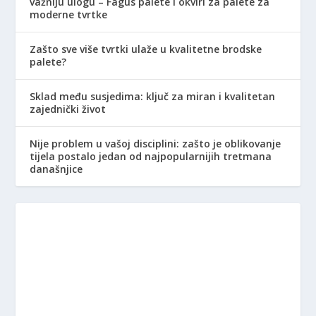
važniju ulogu – Fagus palete i okviri za palete za
moderne tvrtke
Zašto sve više tvrtki ulaže u kvalitetne brodske
palete?
Sklad među susjedima: ključ za miran i kvalitetan
zajednički život
Nije problem u vašoj disciplini: zašto je oblikovanje
tijela postalo jedan od najpopularnijih tretmana
današnjice