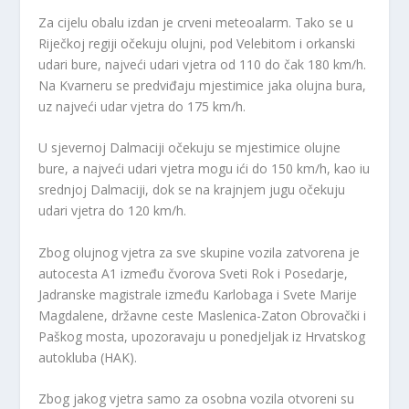
Za cijelu obalu izdan je crveni meteoalarm. Tako se u
Riječkoj regiji očekuju olujni, pod Velebitom i orkanski
udari bure, najveći udari vjetra od 110 do čak 180 km/h.
Na Kvarneru se predviđaju mjestimice jaka olujna bura,
uz najveći udar vjetra do 175 km/h.
U sjevernoj Dalmaciji očekuju se mjestimice olujne
bure, a najveći udari vjetra mogu ići do 150 km/h, kao iu
srednjoj Dalmaciji, dok se na krajnjem jugu očekuju
udari vjetra do 120 km/h.
Zbog olujnog vjetra za sve skupine vozila zatvorena je
autocesta A1 između čvorova Sveti Rok i Posedarje,
Jadranske magistrale između Karlobaga i Svete Marije
Magdalene, državne ceste Maslenica-Zaton Obrovački i
Paškog mosta, upozoravaju u ponedjeljak iz Hrvatskog
autokluba (HAK).
Zbog jakog vjetra samo za osobna vozila otvoreni su