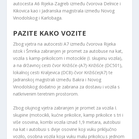
autocesta A6 Rijeka-Zagreb između čvorova Delnice i
Kikovica kao i Jadranska magistrala između Novog
Vinodolskog i Karlobaga.
PAZITE KAKO VOZITE
Zbog vjetra na autocesti A7 između čvorova Rijeka
istok i Šmrika zabranjen je promet za autobuse na kat,
vozila s kamp-prikolicom i motocikle (I. skupinu vozila),
a na državnoj cesti čvor Križišće-(A7)-Križišće (DC501),
lokalnoj cesti Kraljevica (DC8)-čvor Križišće(A7) te
Jadranskoj magistrali između Bakra i Novog
Vinodolskog dodatno je zabrana za dostavu i vozila s
natkrivenim teretnim prostorom.
Zbog olujnog vjetra zabranjen je promet za vozila I.
skupine (motocikli, kućne prikolice, kamp prikolice s tri i
više osovina, kombi vozila iznad 1,9 metara, autobusi
na kat i autobusi s dvije osovine koji vuku priključno
vozilo, osobna vozila koja vuku malu prikolicu.s jednom