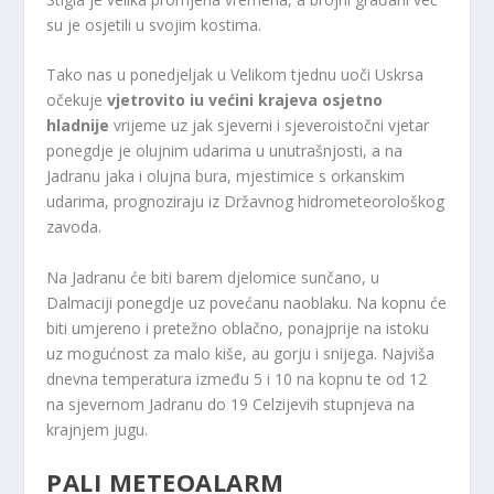
su je osjetili u svojim kostima.
Tako nas u ponedjeljak u Velikom tjednu uoči Uskrsa
očekuje
vjetrovito iu većini krajeva osjetno
hladnije
vrijeme uz jak sjeverni i sjeveroistočni vjetar
ponegdje je olujnim udarima u unutrašnjosti, a na
Jadranu jaka i olujna bura, mjestimice s orkanskim
udarima, prognoziraju iz Državnog hidrometeorološkog
zavoda.
Na Jadranu će biti barem djelomice sunčano, u
Dalmaciji ponegdje uz povećanu naoblaku. Na kopnu će
biti umjereno i pretežno oblačno, ponajprije na istoku
uz mogućnost za malo kiše, au gorju i snijega. Najviša
dnevna temperatura između 5 i 10 na kopnu te od 12
na sjevernom Jadranu do 19 Celzijevih stupnjeva na
krajnjem jugu.
PALI METEOALARM