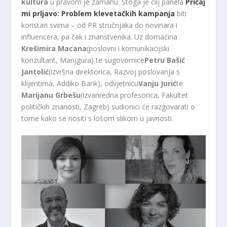
kultura
u pravom je zamahu. Stoga je cilj panela
Pričaj
mi prljavo: Problem klevetačkih kampanja
biti
koristan svima – od PR stručnjaka do novinara i
influencera, pa čak i znanstvenika. Uz domaćina
Krešimira Macana
(poslovni i komunikacijski
konzultant, Manjgura) te sugovornice
Petru Bašić
Jantolić
(izvršna direktorica, Razvoj poslovanja s
klijentima, Addiko Bank), odvjetnicu
Vanju Jurić
te
Marijanu Grbešu
(izvanredna profesorica, Fakultet
političkih znanosti, Zagreb) sudionici će razgovarati o
tome kako se nositi s lošom slikom u javnosti.