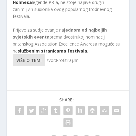
Holmesa
legende PR-a, ne stoje najave drugih
zanimljivih sudionika ovog popularnog trodnevnog
festivala.
Prijave za sudjelovanje na
jednom od najboljih
svjetskih eventa
prema dvostrukoj nominaciji
britanskog Association Excellence Awardsa moguće su
na
službenim stranicama festivala
.
VIŠE O TEMI
Izvor:Profitiraj.hr
SHARE: