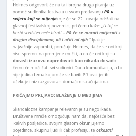
Holmes odgovorit će na ta i brojna druga pitanja uz
pomoć sudionika festivala u svom predavanju
PR u
svijetu koji se mijenja
koje će se 22. travnja održati na
glavnoj festivalskoj pozornici, pri čemu kaže:
„U toj se
borbi sredstva neće birati –
PR će se morati natjecati s
drugim disciplinama, ali i učiti od njih
.“
Ipak je
najvažnije zapamtiti, poručuje Holmes, da će se oni koji
nisu spremni na promjene mučiti, a da će oni koji su
dorasli izazovu napredovati kao nikada dosad
o
čemu će moći čuti svi sudionici Dana komunikacija, a to
nije jedina tema kojom će se baviti PR-ovci jer ih
očekuje i niz razgovora s domaćim stručnjacima.
PRIČAJMO PRLJAVO: BLAŽENJE U MEDIJIMA
Skandalozne kampanje relevantnije su nego ikada.
Društvene mreže omogućuju nam da, najčešće bez
ikakvih posljedica, svojim glasom okrunjujemo
pojedince, skupinu ljudi ili čak profesiju, te
otkazati