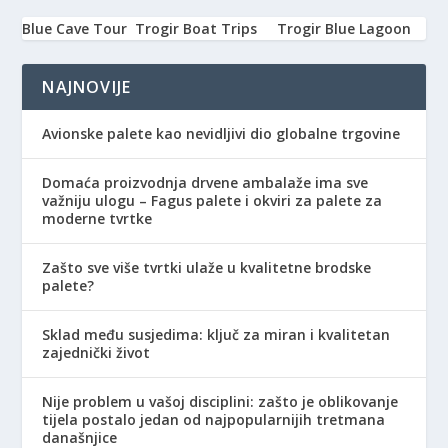
Blue Cave Tour
Trogir Boat Trips
Trogir Blue Lagoon
NAJNOVIJE
Avionske palete kao nevidljivi dio globalne trgovine
Domaća proizvodnja drvene ambalaže ima sve
važniju ulogu – Fagus palete i okviri za palete za
moderne tvrtke
Zašto sve više tvrtki ulaže u kvalitetne brodske
palete?
Sklad među susjedima: ključ za miran i kvalitetan
zajednički život
Nije problem u vašoj disciplini: zašto je oblikovanje
tijela postalo jedan od najpopularnijih tretmana
današnjice