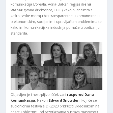
komunikacija L’oreala, Adria-Balkan regija) i
Irenu
Weber
(glavna direktorica, HUP) kako bi analizirala
zašto tvrtke moraju biti transparentne u komuniciranju
o ekonomskim, socijalnim i upravljačkim problemima te
kako im komunikacijska industrija pomaže u podizanju
standarda.
Objavljen je i nestrpljivo iščekivani
raspored Dana
komunikacija
. Nakon
Edward Snowden
, koji će se
sudionicima festivala DK2023 pridružiti videolinkom na
desetu obljetnicu od razotkrivanja sustava masovnog