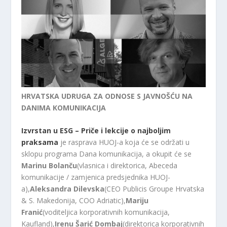
HRVATSKA UDRUGA ZA ODNOSE S JAVNOŠĆU NA
DANIMA KOMUNIKACIJA
Izvrstan u ESG – Priče i lekcije o najboljim
praksama
je rasprava HUOJ-a koja će se održati u
sklopu programa Dana komunikacija, a okupit će se
Marinu Bolanču
(vlasnica i direktorica, Abeceda
komunikacije / zamjenica predsjednika HUOJ-
a),
Aleksandra Dilevska
(CEO Publicis Groupe Hrvatska
& S. Makedonija, COO Adriatic),
Mariju
Franić
(voditeljica korporativnih komunikacija,
Kaufland),
Irenu Šarić Dombaj
(direktorica korporativnih