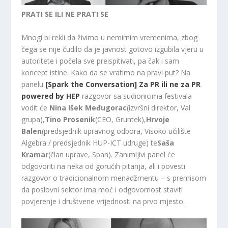
PRATI SE ILI NE PRATI SE
Mnogi bi rekli da živimo u nemirnim vremenima, zbog
čega se nije čudilo da je javnost gotovo izgubila vjeru u
autoritete i počela sve preispitivati, pa čak i sam
koncept istine. Kako da se vratimo na pravi put? Na
panelu
[Spark the Conversation] Za PR ili ne za PR
powered by HEP
razgovor sa sudionicima festivala
vodit će
Nina Išek Međugorac
(izvršni direktor, Val
grupa),
Tino Prosenik
(CEO, Gruntek),
Hrvoje
Balen
(predsjednik upravnog odbora, Visoko učilište
Algebra / predsjednik HUP-ICT udruge) te
Saša
Kramar
(član uprave, Span). Zanimljivi panel će
odgovoriti na neka od gorućih pitanja, ali i povesti
razgovor o tradicionalnom menadžmentu – s premisom
da poslovni sektor ima moć i odgovornost staviti
povjerenje i društvene vrijednosti na prvo mjesto.