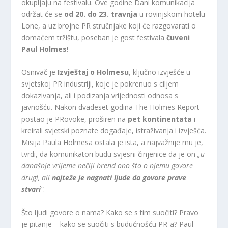
okupljaju na festivalu. Ove godine Dani komunikacija
održat će se
od 20. do 23. travnja
u rovinjskom hotelu
Lone, a uz brojne PR stručnjake koji će razgovarati o
domaćem tržištu, poseban je gost festivala
čuveni
Paul Holmes
!
Osnivač je
Izvještaj o Holmesu
, ključno izvješće u
svjetskoj PR industriji, koje je pokrenuo s ciljem
dokazivanja, ali i podizanja vrijednosti odnosa s
javnošću. Nakon dvadeset godina The Holmes Report
postao je PRovoke, proširen na
pet kontinentata
i
kreirali svjetski poznate događaje, istraživanja i izvješća.
Misija Paula Holmesa ostala je ista, a najvažnije mu je,
tvrdi, da komunikatori budu svjesni činjenice da je on
„u
današnje vrijeme nečiji brend ono što o njemu govore
drugi, ali
najteže je nagnati ljude da govore prave
stvari
“
.
Što ljudi govore o nama? Kako se s tim suočiti? Pravo
je pitanje – kako se suočiti s budućnošću PR-a? Paul