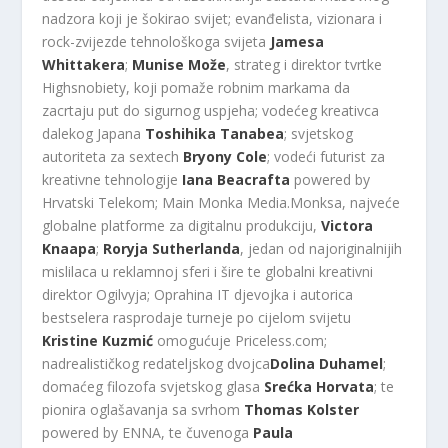
nadzora koji je šokirao svijet; evanđelista, vizionara i
rock-zvijezde tehnološkoga svijeta
Jamesa
Whittakera
;
Munise Može
, strateg i direktor tvrtke
Highsnobiety, koji pomaže robnim markama da
zacrtaju put do sigurnog uspjeha; vodećeg kreativca
dalekog Japana
Toshihika Tanabea
; svjetskog
autoriteta za sextech
Bryony Cole
; vodeći futurist za
kreativne tehnologije
Iana Beacrafta
powered by
Hrvatski Telekom; Main Monka Media.Monksa, najveće
globalne platforme za digitalnu produkciju,
Victora
Knaapa
;
Roryja Sutherlanda
, jedan od najoriginalnijih
mislilaca u reklamnoj sferi i šire te globalni kreativni
direktor Ogilvyja; Oprahina IT djevojka i autorica
bestselera rasprodaje turneje po cijelom svijetu
Kristine Kuzmić
omogućuje Priceless.com;
nadrealističkog redateljskog dvojca
Dolina Duhamel
;
domaćeg filozofa svjetskog glasa
Srećka Horvata
; te
pionira oglašavanja sa svrhom
Thomas Kolster
powered by ENNA, te čuvenoga
Paula