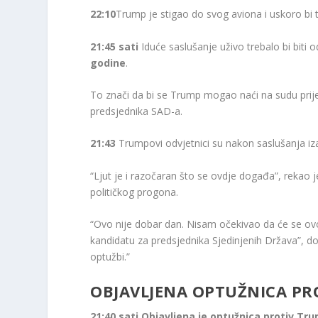
22:10
Trump je stigao do svog aviona i uskoro bi t
21:45 sati
Iduće saslušanje uživo trebalo bi biti 
godine
.
To znači da bi se Trump mogao naći na sudu prij
predsjednika SAD-a.
21:43
Trumpovi odvjetnici su nakon saslušanja izašl
“Ljut je i razočaran što se ovdje događa”, rekao 
političkog progona.
“Ovo nije dobar dan. Nisam očekivao da će se ovo
kandidatu za predsjednika Sjedinjenih Država”, do
optužbi.”
OBJAVLJENA OPTUŽNICA PR
21:40 sati
Objavljena je optužnica protiv Tr