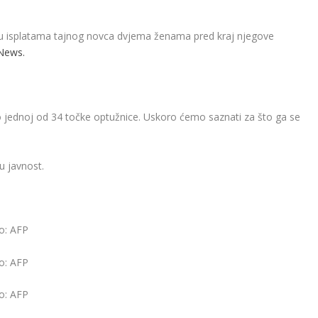
 u isplatama tajnog novca dvjema ženama pred kraj njegove
News.
po jednoj od 34 točke optužnice. Uskoro ćemo saznati za što ga se
u javnost.
o: AFP
o: AFP
o: AFP