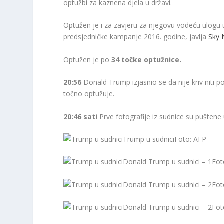
optužbi za kaznena djela u državi.
Optužen je i za zavjeru za njegovu vodeću ulogu
predsjedničke kampanje 2016. godine, javlja
Sky 
Optužen je po
34 točke optužnice.
20:56
Donald Trump izjasnio se da nije kriv niti 
točno optužuje.
20:46 sati
Prve fotografije iz sudnice su puštene 
Trump u sudnici
Foto: AFP
Donald Trump u sudnici – 1
Fot
Donald Trump u sudnici – 2
Fot
Donald Trump u sudnici – 2
Fot