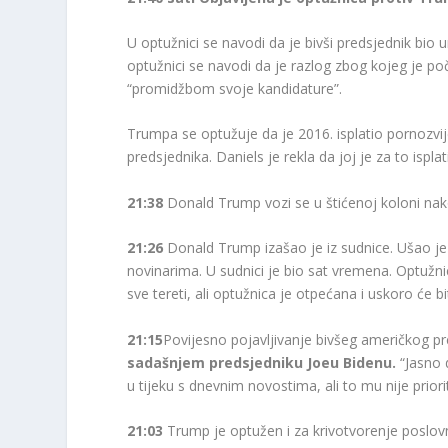
U optužnici se navodi da je bivši predsjednik bio
optužnici se navodi da je razlog zbog kojeg je po
“promidžbom svoje kandidature”.
Trumpa se optužuje da je 2016. isplatio pornozvi
predsjednika. Daniels je rekla da joj je za to ispla
21:38
Donald Trump vozi se u štićenoj koloni nako
21:26
Donald Trump izašao je iz sudnice. Ušao je 
novinarima. U sudnici je bio sat vremena. Optužni
sve tereti, ali optužnica je otpećana i uskoro će b
21:15
Povijesno pojavljivanje bivšeg američkog
sadašnjem predsjedniku Joeu Bidenu.
“Jasno 
u tijeku s dnevnim novostima, ali to mu nije priori
21:03
Trump je optužen i za krivotvorenje poslovn