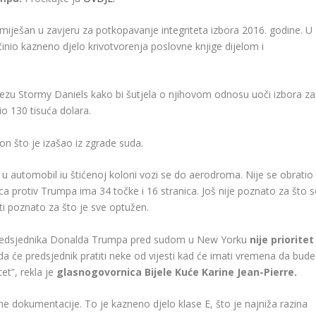
 umiješan u zavjeru za potkopavanje integriteta izbora 2016. godine. U
činio kazneno djelo krivotvorenja poslovne knjige dijelom i
jezu Stormy Daniels kako bi šutjela o njihovom odnosu uoči izbora za
tio 130 tisuća dolara.
n što je izašao iz zgrade suda.
u automobil iu štićenoj koloni vozi se do aerodroma. Nije se obratio
ca protiv Trumpa ima 34 točke i 16 stranica. Još nije poznato za što s
iti poznato za što je sve optužen.
 predsjednika Donalda Trumpa pred sudom u New Yorku
nije prioritet
da će predsjednik pratiti neke od vijesti kad će imati vremena da bude
tet”, rekla je
glasnogovornica Bijele Kuće Karine Jean-Pierre.
e dokumentacije. To je kazneno djelo klase E, što je najniža razina