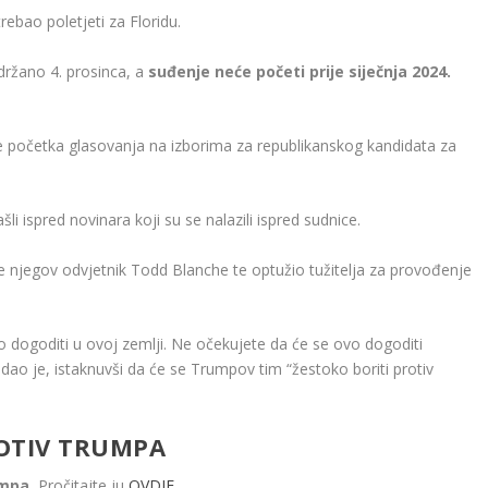
rebao poletjeti za Floridu.
održano 4. prosinca, a
suđenje neće početi prije siječnja 2024.
e početka glasovanja na izborima za republikanskog kandidata za
i ispred novinara koji su se nalazili ispred sudnice.
je njegov odvjetnik Todd Blanche te optužio tužitelja za provođenje
 dogoditi u ovoj zemlji. Ne očekujete da će se ovo dogoditi
dao je, istaknuvši da će se Trumpov tim “žestoko boriti protiv
OTIV TRUMPA
umpa.
Pročitajte ju
OVDJE.