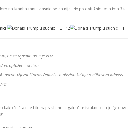
om na Manhattanu izjasnio se da nije kriv po optužnici koja ima 34
+
42
, on se izjasnio da nije kriv
ednik optužen i uhićen
6. pornozvijezdi Stormy Daniels za njezinu šutnju o njihovom odnosu
nici
kako “ništa nije bilo napravljeno ilegalno” te istaknuo da je “gotovo
a”.
ice protiv Trumpa.