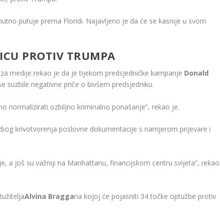
nutno putuje prema Floridi. Najavljeno je da će se kasnije u svom
NICU PROTIV TRUMPA
 za medije rekao je da je tijekom predsjedničke kampanje
Donald
bi se suzbile negativne priče o bivšem predsjedniku.
 normalizirati ozbiljno kriminalno ponašanje”, rekao je.
en zbog krivotvorenja poslovne dokumentacije s namjerom prijevare i
dje, a još su važniji na Manhattanu, financijskom centru svijeta”, rekao
užitelja
Alvina Bragga
na kojoj će pojasniti 34 točke optužbe protiv