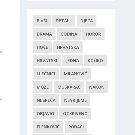
BIVŠI
DETALJI
DJECA
DRAMA
GODINA
HOROR
HOĆE
HRVATSKA
w
HRVATSKI
JEDNA
KOLIKO
o
LIJEČNICI
MILANOVIĆ
.
MOŽE
MUŠKARAC
NAKON
e
NESREĆA
NEVRIJEME
OBJAVIO
OTKRIVENO
PLENKOVIĆ
PODACI