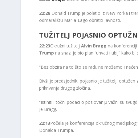
22:28
Donald Trump je poletio iz New Yorka i tre
odmaralištu Mar-a-Lago obratiti javnosti.
TUŽITELJ POJASNIO OPTUŽ
22:23
Okružni tužitelj
Alvin Bragg
na konferenciji
Trump
na snazi ​​je bio plan “uhvati i ubij” kako 
“Bez obzira na to što se radi, ne možemo i nećemo
Bivši je predsjednik, pojasnio je tužitelj, optuž
prikrivanja drugog zločina.
“Istiniti i točni podaci o poslovanju važni su svug
je Bragg.
22:13
Počela je konferencija okružnog medijskog t
Donalda Trumpa.