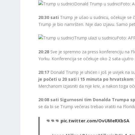
Donald Trump u sudnici
Foto: 
20:30 sati
Trump je ušao u sudnicu, očekuje se či
Trump je bio namršten. Nije dao izjavu. Samo pet f
Trump ulazi u sudnicu
Foto: AF
20:28
Sve je spremno za press konferenciju na Fl
Yorku. Konferencija se očekuje oko 2 sata ujutr
20:17
Donald Trump je uhićen i još je uvijek na s
je početi u 20 sati i 15 minuta po hrvatsko
Merchanom izjasniti da nije kriv, a nakon toga oče
20:08 sati
Sigurnosni tim Donalda Trumpa spr
se da bi se Trump večeras trebao vratiti na Florid
👊👊👊
pic.twitter.com/OvUMeRXbSA