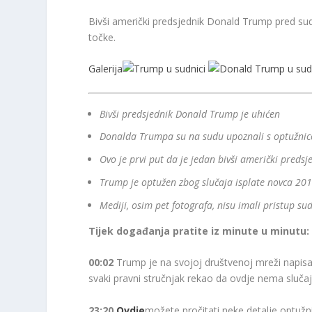
Bivši američki predsjednik Donald Trump pred sud
točke.
Galerija
Bivši predsjednik Donald Trump je uhićen
Donalda Trumpa su na sudu upoznali s optužnicom
Ovo je prvi put da je jedan bivši američki predsj
Trump je optužen zbog slučaja isplate novca 201
Mediji, osim pet fotografa, nisu imali pristup sud
Tijek događanja pratite iz minute u minutu:
00:02
Trump je na svojoj društvenoj mreži napisao 
svaki pravni stručnjak rekao da ovdje nema slučaj
23:20
Ovdje
možete pročitati neke detalje optužn