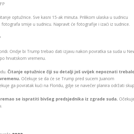
AFP
tanje optužnice. Sve kasni 15-ak minuta. Prilikom ulaska u sudnicu
otografa smije u sudnicu. Napravit će fotografije i izaći iz sudnice.
P
oridi. Ondje bi Trump trebao dati izjavu nakon povratka sa suda u Ne
o po hrvatskom vremenu.
udu.
Čitanje optužnice čiji su detalji još uvijek nepoznati trebal
m vremenu.
Očekuje se da će se Trump pred sucem Juanom
kuje ga povratak kući na Floridu, gdje se navečer planira održati skup
emao se ispratiti bivšeg predsjednika iz zgrade suda.
Očekuj
u.