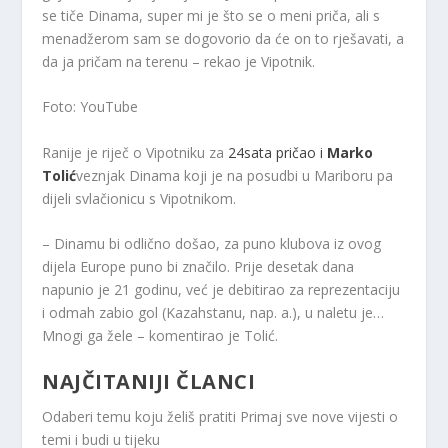
se tiče Dinama, super mi je što se o meni priča, ali s
menadžerom sam se dogovorio da će on to rješavati, a
da ja pričam na terenu – rekao je Vipotnik.
Foto: YouTube
Ranije je riječ o Vipotniku za
24sata pričao i
Marko
Tolić
veznjak Dinama koji je na posudbi u Mariboru pa
dijeli svlačionicu s Vipotnikom.
– Dinamu bi odlično došao, za puno klubova iz ovog
dijela Europe puno bi značilo. Prije desetak dana
napunio je 21 godinu, već je debitirao za reprezentaciju
i odmah zabio gol (Kazahstanu, nap. a.), u naletu je…
Mnogi ga žele – komentirao je Tolić.
NAJČITANIJI ČLANCI
Odaberi temu koju želiš pratiti
Primaj sve nove vijesti o
temi i budi u tijeku