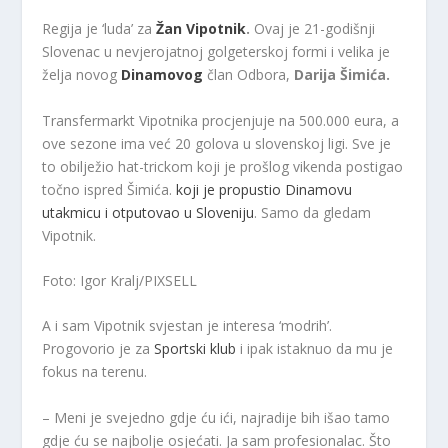
Regija je ‘luda’ za
Žan Vipotnik
.
Ovaj je 21-godišnji
Slovenac u nevjerojatnoj golgeterskoj formi i velika je
želja novog
Dinamovog
član Odbora,
Darija Šimića.
Transfermarkt Vipotnika procjenjuje na 500.000 eura, a
ove sezone ima već 20 golova u slovenskoj ligi. Sve je
to obilježio hat-trickom koji je prošlog vikenda postigao
točno ispred Šimića.
koji je propustio Dinamovu
utakmicu i otputovao u Sloveniju
. Samo da gledam
Vipotnik.
Foto: Igor Kralj/PIXSELL
A i sam Vipotnik svjestan je interesa ‘modrih’.
Progovorio je za
Sportski klub
i ipak istaknuo da mu je
fokus na terenu.
– Meni je svejedno gdje ću ići, najradije bih išao tamo
gdje ću se najbolje osjećati. Ja sam profesionalac. Što