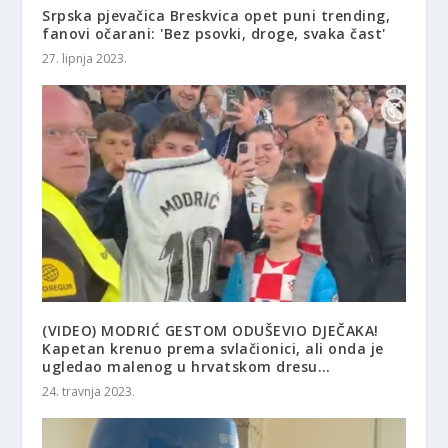
Srpska pjevačica Breskvica opet puni trending,
fanovi očarani: 'Bez psovki, droge, svaka čast'
27. lipnja 2023.
(VIDEO) MODRIĆ GESTOM ODUŠEVIO DJEČAKA!
Kapetan krenuo prema svlačionici, ali onda je
ugledao malenog u hrvatskom dresu…
24. travnja 2023.