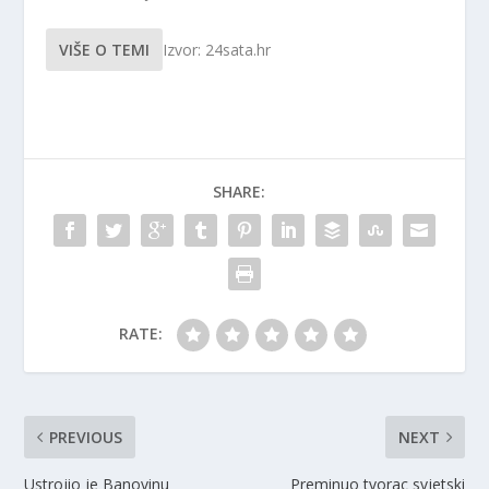
VIŠE O TEMI
Izvor: 24sata.hr
SHARE:
RATE:
PREVIOUS
NEXT
Ustrojio je Banovinu
Preminuo tvorac svjetski