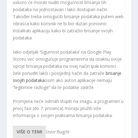
uskoro će morati nuditi mogućnost brisanja tih
podataka na jednostavan i lako dostupan način.
Također treba omogućiti brisanje podataka putem web
obrasca kako korisnik ne bi bio dužan ponovno
instalirati aplikaciju kako bi zatražio brisanje svojih
podataka.
Iako odjeljak ‘Sigurnost podataka’ na Google Play
Storeu već omogućuje programerima da istaknu svoje
opcije brisanja podataka na ovaj način ipak korisnici
žele ponuditi lakši i posljednji način da zatraže
brisanje
svojih podataka
osim ako autori aplikacije nemaju
“legitimne razloge” da te podatke zadrže.
Promjena neće odmah stupiti na snagu, a programeri u
prvoj fazi (do 7. prosinca) moraju pružiti više
informacija o svojim praksama brisanja podataka.
VIŠE O TEMI
Izvor:Bug.hr