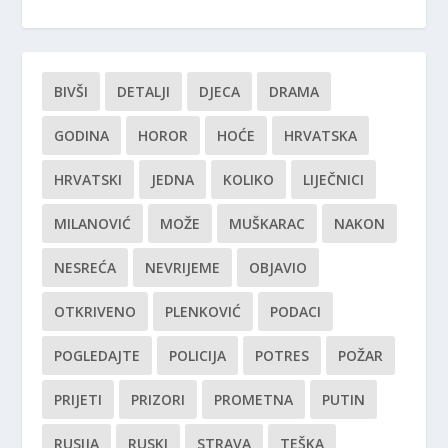
BIVŠI
DETALJI
DJECA
DRAMA
GODINA
HOROR
HOĆE
HRVATSKA
HRVATSKI
JEDNA
KOLIKO
LIJEČNICI
MILANOVIĆ
MOŽE
MUŠKARAC
NAKON
NESREĆA
NEVRIJEME
OBJAVIO
OTKRIVENO
PLENKOVIĆ
PODACI
POGLEDAJTE
POLICIJA
POTRES
POŽAR
PRIJETI
PRIZORI
PROMETNA
PUTIN
RUSIJA
RUSKI
STRAVA
TEŠKA