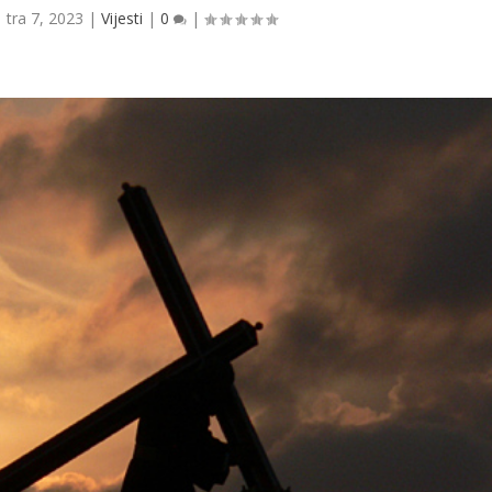
|
tra 7, 2023
|
Vijesti
|
0
|