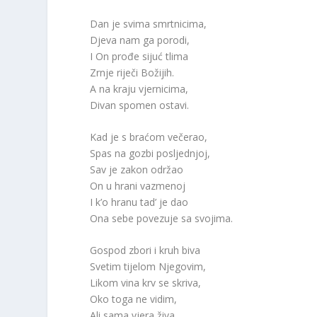
Dan je svima smrtnicima,
Djeva nam ga porodi,
I On prođe sijuć tlima
Zrnje riječi Božijih.
A na kraju vjernicima,
Divan spomen ostavi.
Kad je s braćom večerao,
Spas na gozbi posljednjoj,
Sav je zakon održao
On u hrani vazmenoj
I k’o hranu tad’ je dao
Ona sebe povezuje sa svojima.
Gospod zbori i kruh biva
Svetim tijelom Njegovim,
Likom vina krv se skriva,
Oko toga ne vidim,
Ali sama vjera živa