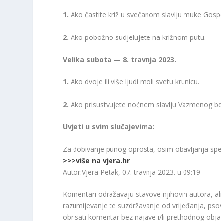
1.
Ako častite križ u svečanom slavlju muke Gosp
2.
Ako pobožno sudjelujete na križnom putu.
Velika subota — 8. travnja 2023.
1.
Ako dvoje ili više ljudi moli svetu krunicu.
2.
Ako prisustvujete noćnom slavlju Vazmenog bdije
Uvjeti u svim slučajevima:
Za dobivanje punog oprosta, osim obavljanja specif
>>>više na vjera.hr
Autor:Vjera
Petak, 07. travnja 2023. u 09:19
Komentari odražavaju stavove njihovih autora, ali
razumijevanje te suzdržavanje od vrijeđanja, pso
obrisati komentar bez najave i/li prethodnog obja