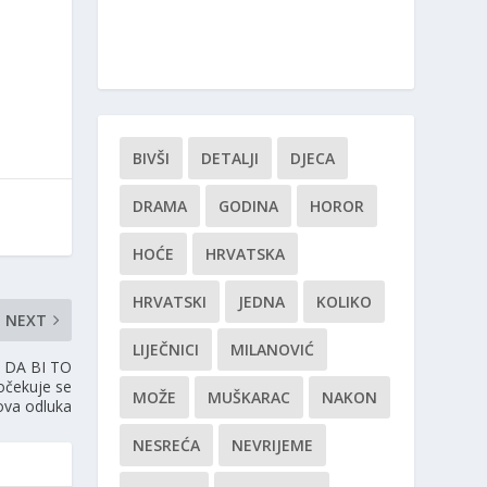
BIVŠI
DETALJI
DJECA
DRAMA
GODINA
HOROR
HOĆE
HRVATSKA
HRVATSKI
JEDNA
KOLIKO
NEXT
LIJEČNICI
MILANOVIĆ
 DA BI TO
 očekuje se
MOŽE
MUŠKARAC
NAKON
ova odluka
NESREĆA
NEVRIJEME