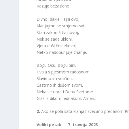
Kazuje bezazleno.
Divnoj dakle Tajni ovoj
Klanjajmo se smjerno svi,
Stari zakon žrtvi novoj,
Nek se sada ukloni,
Vjera duši čovjekovoj
Netko nadopunjuje znanje.
Bogu Ocu, Bogu Sinu
Hvala s pjesmom radosnom,
Slavimo im veličinu,
Častimo ih dušom svom,
Neka se obrati Duhu Svetome
Glasi s dikom jednakom. Amen.
2.
Ako se pola sata klanjaš svečano predanom P
Veliki petak — 7. travnja 2023