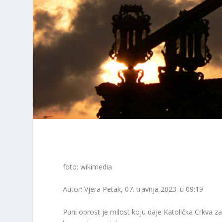
foto: wikimedia
Autor: Vjera
Petak, 07. travnja 2023. u 09:19
Puni oprost je milost koju daje Katolička Crkva z