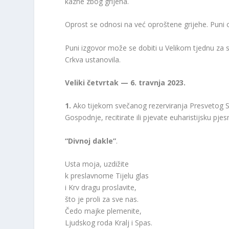
kazne zbog grijeha.
Oprost se odnosi na već oproštene grijehe. Puni 
Puni izgovor može se dobiti u Velikom tjednu za se
Crkva ustanovila.
Veliki četvrtak — 6. travnja 2023.
1.
Ako tijekom svečanog rezerviranja Presvetog S
Gospodnje, recitirate ili pjevate euharistijsku pj
“Divnoj dakle”
.
Usta moja, uzdižite
k preslavnome Tijelu glas
i Krv dragu proslavite,
što je proli za sve nas.
Čedo majke plemenite,
Ljudskog roda Kralj i Spas.