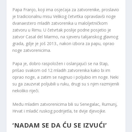
Papa Franjo, koji ima osjećaja za zatvorenike, proslavio
je tradicionalnu misu Velikog četvrtka opravdavši noge
dvanaestero mladih zatvorenika u maloljetničkom
zatvoru u Rimu. U četvrtak poslije podne posjetio je
zatvor Casal del Marmo, na sjeveru talijanskog glavnog
grada, gdje je još 2013., nakon izbora za papu, oprao
noge zatvorenicima.
Papa je, dobro raspoložen i oslanjajući se na štap,
prišao svakom od 12 mladih zatvorenika kako bi im
oprao noge, a zatim se nagnuo i poljubio im noge. Neki
su ga zauzvrat poljubili u ruku, drugi su s njim razmijenili
nekoliko riječi.
Među mladim zatvorenicima bili su Senegalac, Rumunj,
Hrvat i mladić ruskog podrijetla, te dvije djevojke.
‘NADAM SE DA ĆU SE IZVUĆI’