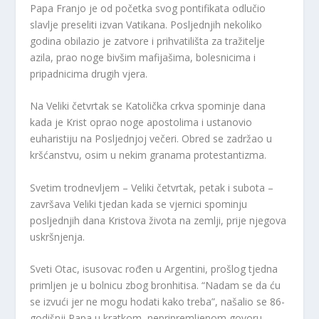
Papa Franjo je od početka svog pontifikata odlučio
slavlje preseliti izvan Vatikana. Posljednjih nekoliko
godina obilazio je zatvore i prihvatilišta za tražitelje
azila, prao noge bivšim mafijašima, bolesnicima i
pripadnicima drugih vjera.
Na Veliki četvrtak se Katolička crkva spominje dana
kada je Krist oprao noge apostolima i ustanovio
euharistiju na Posljednjoj večeri. Obred se zadržao u
kršćanstvu, osim u nekim granama protestantizma.
Svetim trodnevljem – Veliki četvrtak, petak i subota –
završava Veliki tjedan kada se vjernici spominju
posljednjih dana Kristova života na zemlji, prije njegova
uskršnjenja.
Sveti Otac, isusovac rođen u Argentini, prošlog tjedna
primljen je u bolnicu zbog bronhitisa. “Nadam se da ću
se izvući jer ne mogu hodati kako treba”, našalio se 86-
godišnji Papa u kratkom, nepripremljenom govoru,