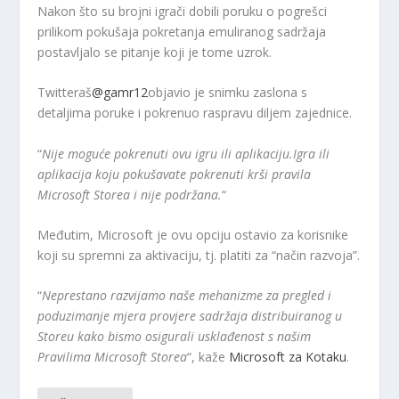
Nakon što su brojni igrači dobili poruku o pogrešci
prilikom pokušaja pokretanja emuliranog sadržaja
postavljalo se pitanje koji je tome uzrok.
Twitteraš
@gamr12
objavio je snimku zaslona s
detaljima poruke i pokrenuo raspravu diljem zajednice.
“
Nije moguće pokrenuti ovu igru ​​ili aplikaciju.
Igra ili
aplikacija koju pokušavate pokrenuti krši pravila
Microsoft Storea i nije podržana.
“
Međutim, Microsoft je ovu opciju ostavio za korisnike
koji su spremni za aktivaciju, tj. platiti za “način razvoja”.
“
Neprestano razvijamo naše mehanizme za pregled i
poduzimanje mjera provjere sadržaja distribuiranog u
Storeu kako bismo osigurali usklađenost s našim
Pravilima Microsoft Storea
“, kaže
Microsoft za Kotaku
.