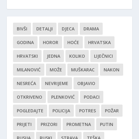
BIVŠI
DETALJI
DJECA
DRAMA
GODINA
HOROR
HOĆE
HRVATSKA
HRVATSKI
JEDNA
KOLIKO
LIJEČNICI
MILANOVIĆ
MOŽE
MUŠKARAC
NAKON
NESREĆA
NEVRIJEME
OBJAVIO
OTKRIVENO
PLENKOVIĆ
PODACI
POGLEDAJTE
POLICIJA
POTRES
POŽAR
PRIJETI
PRIZORI
PROMETNA
PUTIN
RUSIJA
RUSKI
STRAVA
TEŠKA