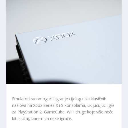
Emulatori su omogućili igranje cijelog niza klasičnih
naslova na Xbox Series X i S konzolama, uključujući igre
za PlayStation 2, GameCube, Wii i druge koje više neće
biti slučaj, barem za neke igrače.