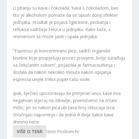
U pitanju su kava i čokolada. Kava s čokoladom, kao
što je alkoholom pomaže da se opusti donji sfinkter
jednjaka, rezultat je pojava žgaravice, peckanja i
refluksa sadržaja želuca u jednjaku. Kako kaže, s
vremenom se može javiti i upala jednjaka.
“Espresso je koncentrirano piće, sadrži organske
kiseline koje pospješuju proces provjere, bolje surađuju
sa želučanim sokom”, pojasnila je farmaceutkinja i
dodala da nakon nekoliko minuta nakon ispijanja
espressa uvijek treba popiti čašu vode.
Ipak, liječnici upozoravaju da pretjeran unos kave ima
negativan utjecaj na zdravlje, prvenstveno na srčani
mišić, jer se nakon pića ubrzava broj otkucaja srca.
Stručnjaci napominju i da jedna ili dvije šalice kave
dnevno neće
VIŠE O TEMI
Izvor:Poslovni.hr