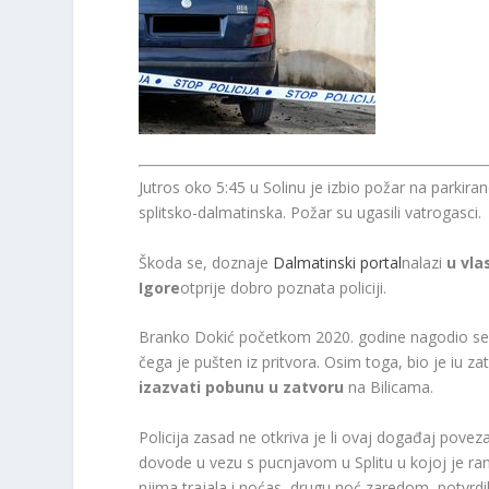
Jutros oko 5:45 u Solinu je izbio požar na park
splitsko-dalmatinska. Požar su ugasili vatrogasci.
Škoda se, doznaje
Dalmatinski portal
nalazi
u vla
Igore
otprije dobro poznata policiji.
Branko Dokić početkom 2020. godine nagodio se s
čega je pušten iz pritvora. Osim toga, bio je iu 
izazvati pobunu u zatvoru
na Bilicama.
Policija zasad ne otkriva je li ovaj događaj povez
dovode u vezu s pucnjavom u Splitu u kojoj je ra
njima trajala i noćas, drugu noć zaredom, potvrdili 