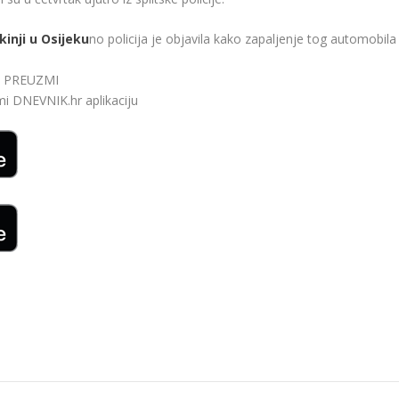
inji u Osijeku
no policija je objavila kako zapaljenje tog automobila
bi. PREUZMI
zmi
DNEVNIK.hr
aplikaciju