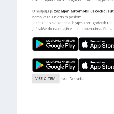
U nedjelju je
zapaljen automobil uskočkoj sutk
nema veze s njezinim poslom.
Još brže do svakodnevnih vijesti prilagođenih te
Još lakše do najnovijih vijesti o poznatima. Preu
VIŠE O TEMI
Izvor: Dnevnik.hr