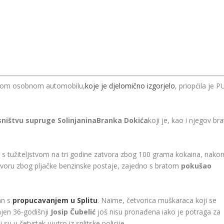
iranom osobnom automobilu,
koje je djelomično izgorjelo
, priopćila je P
sništvu supruge Solinjanina
Branka Dokića
koji je, kao i njegov bra
 tužiteljstvom na tri godine zatvora zbog 100 grama kokaina, nako
zatvoru zbog pljačke benzinske postaje, zajedno s bratom
pokušao
an s
propucavanjem u Splitu
. Naime, četvorica muškaraca koji se
njen 36-godišnji
Josip Čubelić
još nisu pronađena iako je potraga za
su u četvrtak ujutro iz splitske policije.