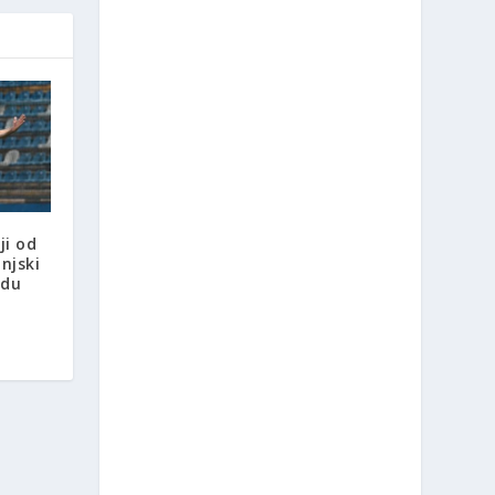
ji od
njski
edu