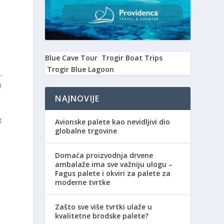
Blue Cave Tour
Trogir Boat Trips
Trogir Blue Lagoon
U
NAJNOVIJE
t
Avionske palete kao nevidljivi dio
globalne trgovine
n
Domaća proizvodnja drvene
ambalaže ima sve važniju ulogu –
Fagus palete i okviri za palete za
moderne tvrtke
Zašto sve više tvrtki ulaže u
kvalitetne brodske palete?