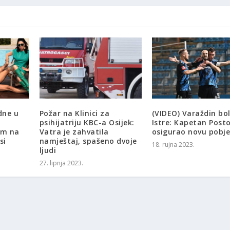
dne u
Požar na Klinici za
(VIDEO) Varaždin bol
psihijatriju KBC-a Osijek:
Istre: Kapetan Posto
em na
Vatra je zahvatila
osigurao novu pobj
si
namještaj, spašeno dvoje
18. rujna 2023.
ljudi
27. lipnja 2023.