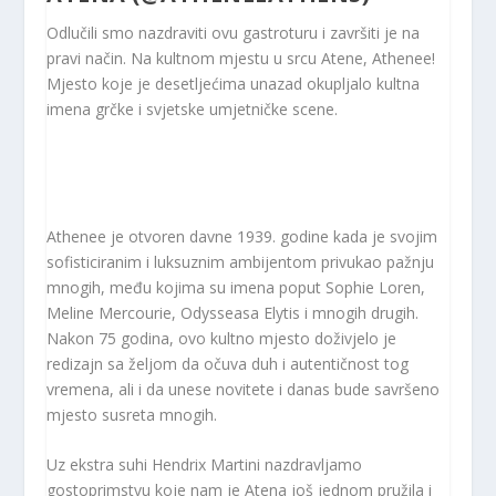
Odlučili smo nazdraviti ovu gastroturu i završiti je na
pravi način. Na kultnom mjestu u srcu Atene, Athenee!
Mjesto koje je desetljećima unazad okupljalo kultna
imena grčke i svjetske umjetničke scene.
Athenee je otvoren davne 1939. godine kada je svojim
sofisticiranim i luksuznim ambijentom privukao pažnju
mnogih, među kojima su imena poput Sophie Loren,
Meline Mercourie, Odysseasa Elytis i mnogih drugih.
Nakon 75 godina, ovo kultno mjesto doživjelo je
redizajn sa željom da očuva duh i autentičnost tog
vremena, ali i da unese novitete i danas bude savršeno
mjesto susreta mnogih.
Uz ekstra suhi Hendrix Martini nazdravljamo
gostoprimstvu koje nam je Atena još jednom pružila i