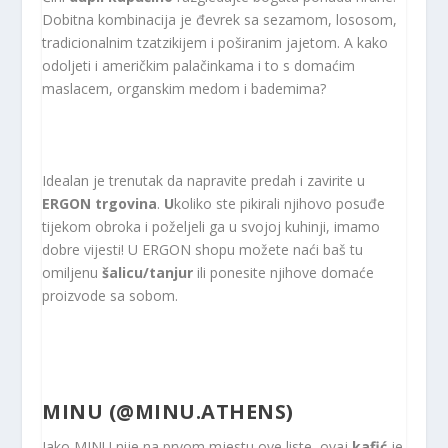
Dobitna kombinacija je đevrek sa sezamom, lososom,
tradicionalnim tzatzikijem i poširanim jajetom. A kako
odoljeti i američkim palačinkama i to s domaćim
maslacem, organskim medom i bademima?
Idealan je trenutak da napravite predah i zavirite u
ERGON trgovina
.
U
koliko ste pikirali njihovo posuđe
tijekom obroka i poželjeli ga u svojoj kuhinji, imamo
dobre vijesti! U ERGON shopu možete naći baš tu
omiljenu
šalicu/tanjur
ili ponesite njihove domaće
proizvode sa sobom.
MINU (
@MINU.ATHENS
)
Iako MINU nije na prvom mjestu ove liste, ovaj
kafić
je