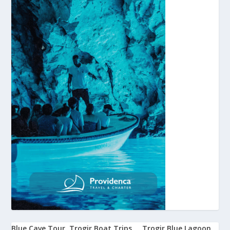
Blue Cave Tour
Trogir Boat Trips
Trogir Blue Lagoon