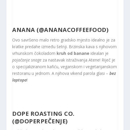
ANANA (
@ANANACOFFEEFOOD
)
Ovo savršeno malo retro gradsko mjesto idealno je za
kratke predahe između šetnji. Brzinska kava s njihovom
vrhunskom čokoladom
kruh od banane
idealan je
pojačanje snage
za nastavak istraživanja Atene! Riječ je
o specijaliziranom kafiću, veganskom i vegetarijanskom
restoranu u jednom. A njihova vikend parola glasi –
bez
laptopa
!
DOPE ROASTING CO.
(
@DOPERPEČENJE
)