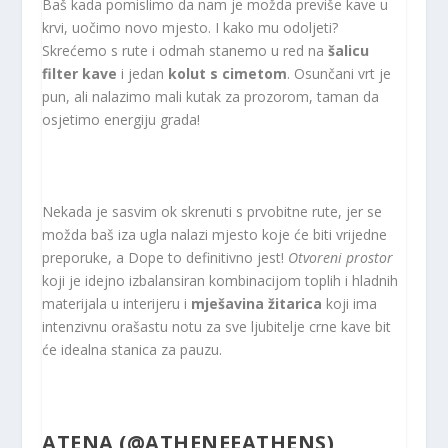
Baš kada pomislimo da nam je možda previše kave u
krvi, uočimo novo mjesto. I kako mu odoljeti?
Skrećemo s rute i odmah stanemo u red na
šalicu
filter kave
i jedan
kolut s cimetom
. Osunčani vrt je
pun, ali nalazimo mali kutak za prozorom, taman da
osjetimo energiju grada!
Nekada je sasvim ok skrenuti s prvobitne rute, jer se
možda baš iza ugla nalazi mjesto koje će biti vrijedne
preporuke, a Dope to definitivno jest!
Otvoreni prostor
koji je idejno izbalansiran kombinacijom toplih i hladnih
materijala u interijeru i
mješavina žitarica
koji ima
intenzivnu orašastu notu za sve ljubitelje crne kave bit
će idealna stanica za pauzu.
ATENA (
@ATHENEEATHENS
)