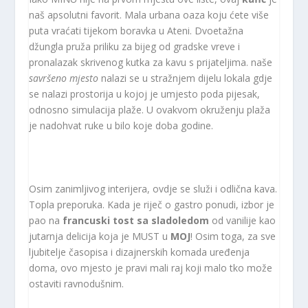
naš apsolutni favorit. Mala urbana oaza koju ćete više
puta vraćati tijekom boravka u Ateni. Dvoetažna
džungla pruža priliku za bijeg od gradske vreve i
pronalazak skrivenog kutka za kavu s prijateljima. naše
savršeno mjesto
nalazi se u stražnjem dijelu lokala gdje
se nalazi prostorija u kojoj je umjesto poda pijesak,
odnosno simulacija plaže. U ovakvom okruženju plaža
je nadohvat ruke u bilo koje doba godine.
Osim zanimljivog interijera, ovdje se služi i odlična kava.
Topla preporuka. Kada je riječ o gastro ponudi, izbor je
pao na
francuski tost sa sladoledom
od vanilije kao
jutarnja delicija koja je MUST u
MOJ
! Osim toga, za sve
ljubitelje časopisa i dizajnerskih komada uređenja
doma, ovo mjesto je pravi mali raj koji malo tko može
ostaviti ravnodušnim.