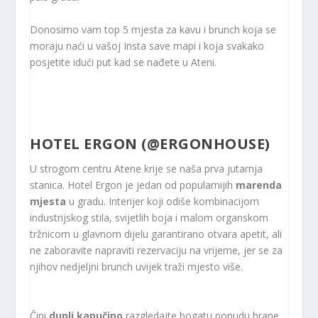
Donosimo vam top 5 mjesta za kavu i brunch koja se
moraju naći u vašoj Insta save mapi i koja svakako
posjetite idući put kad se nađete u Ateni.
HOTEL ERGON (
@ERGONHOUSE
)
U strogom centru Atene krije se naša prva jutarnja
stanica. Hotel Ergon je jedan od popularnijih
marenda
mjesta
u gradu. Interijer koji odiše kombinacijom
industrijskog stila, svijetlih boja i malom organskom
tržnicom u glavnom dijelu garantirano otvara apetit, ali
ne zaboravite napraviti rezervaciju na vrijeme, jer se za
njihov nedjeljni brunch uvijek traži mjesto više.
Čini
dupli kapučino
razgledajte bogatu ponudu hrane.