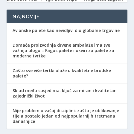
NAJNOVIJE
Avionske palete kao nevidljivi dio globalne trgovine
Domaća proizvodnja drvene ambalaže ima sve
važniju ulogu – Fagus palete i okviri za palete za
moderne tvrtke
Zašto sve više tvrtki ulaže u kvalitetne brodske
palete?
Sklad među susjedima: ključ za miran i kvalitetan
zajednički život
Nije problem u vašoj disciplini: zašto je oblikovanje
tijela postalo jedan od najpopularnijih tretmana
današnjice