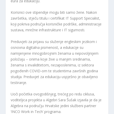
eura za edukaciju.
Korisnici ove stipendije mogu biti samo žene. Nakon
završetka, stječu titulu i certifikat IT Support Specialist,
koji pokriva područja korisničke podrške, administracije
sustava, mrežne infrastrukture i IT sigurnosti.
Preduvjeti za prijavu su služenje engleskim jezikom i
osnovna digitalna pismenost, a edukacije su
namijenjene mnogobrojnim ženama u nepovoljnijem
položaju – onima koje žive u manjim sredinama,
ženama s invaliditetom, nezaposlenima, iz sektora
pogođenih COVID-om te studentima završnih godina
studija. Preduvjet za edukaciju uspješno je obavljeno
testiranje.
Uoči početka ovogodišnjeg, trećeg po redu ciklusa,
voditeljica projekta u Algebri Sara Šušak izjavila je da je
Algebra na području Hrvatske jedini službeni partner
‘INCO Work in Tech’ programa.