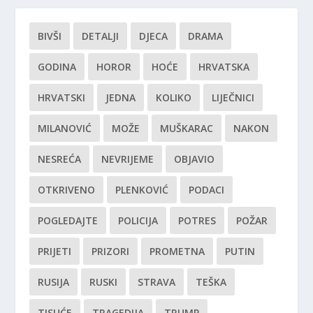
BIVŠI
DETALJI
DJECA
DRAMA
GODINA
HOROR
HOĆE
HRVATSKA
HRVATSKI
JEDNA
KOLIKO
LIJEČNICI
MILANOVIĆ
MOŽE
MUŠKARAC
NAKON
NESREĆA
NEVRIJEME
OBJAVIO
OTKRIVENO
PLENKOVIĆ
PODACI
POGLEDAJTE
POLICIJA
POTRES
POŽAR
PRIJETI
PRIZORI
PROMETNA
PUTIN
RUSIJA
RUSKI
STRAVA
TEŠKA
TISUĆE
TRAGEDIJA
TRUMP