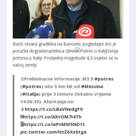
Bačić otvara gradilišta na Banovini, pogledajte što je
poručila dogradonačelnica Gline
Serija
potresa u Italiji: Posljednji magnituda 4,3 osjetio se iu
našoj zemlji
⚠Preliminarne informacije: M3.9
#potres
(
#potres
) oko 5 km NE od
#Messina
(
#Italija
) prije 3 minute (lokalno vrijeme
14:06:30). Ažuriranja na:
📱
https://t.co/LBaVNedgF9
🌐
https://t.co/AXvOM7I4Th
🖥
https://t.co/wPtMW5ND1t
pic.twitter.com/HzZ6Xx6tge