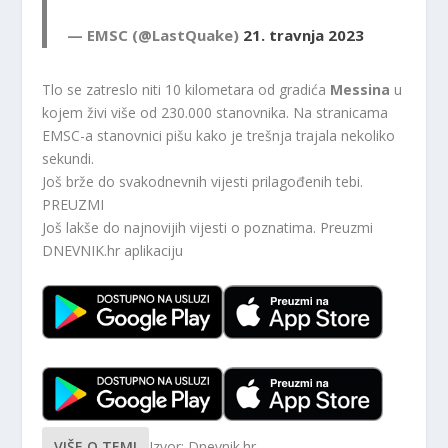
— EMSC (@LastQuake)
21. travnja 2023
Tlo se zatreslo niti 10 kilometara od gradića
Messina
u
kojem živi više od 230.000 stanovnika. Na stranicama
EMSC-a stanovnici pišu kako je trešnja trajala nekoliko
sekundi.
Još brže do svakodnevnih vijesti prilagođenih tebi.
PREUZMI
Još lakše do najnovijih vijesti o poznatima. Preuzmi
DNEVNIK.hr
aplikaciju
VIŠE O TEMI
Izvor: Dnevnik.hr