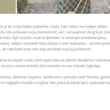
eme je da svoju haljinu pokažete s leđa. Zato fokus ove haljine nikako
o da ćete pokazati svoju ženstvenost, već i senzualnost zbog koje ćet
enih leđa. Njih možete nositi iu dnevnim i u večernjim kombinacijama,
ožavamo. Haljine otvorenih leđa dolaze u svim dužinama – od
mini
prek
o, ali i lepršavih koje nam daju poseban osjećaj poletnosti.
 se najviše svidio Zarin bijeli maxi sa zelenim detaljima i volanima
 za novu sezonu brenda Zimmermann su nas očarale. izgledaju
nama, oblicima i bojama, zavirili smo u ponudu naših favorita.
glavn
smo najljepše modele u kojima ćete jedva dočekati ljeto i pokazati m