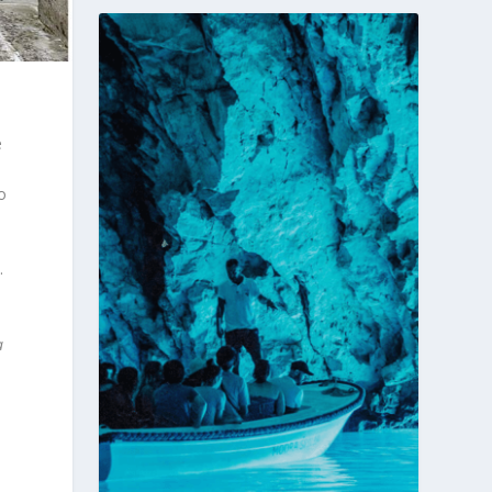
e
o
.
a
u