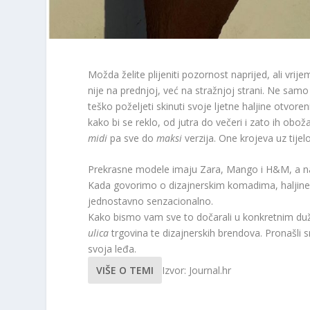
Možda želite plijeniti pozornost naprijed, ali vrij
nije na prednjoj, već na stražnjoj strani. Ne sam
teško poželjeti skinuti svoje ljetne haljine otvor
kako bi se reklo, od jutra do večeri i zato ih ob
midi
pa sve do
maksi
verzija. One krojeva uz tijel
Prekrasne modele imaju Zara, Mango i H&M, a nama
Kada govorimo o dizajnerskim komadima, haljine
jednostavno senzacionalno.
Kako bismo vam sve to dočarali u konkretnim duži
ulica
trgovina te dizajnerskih brendova. Pronašli 
svoja leđa.
VIŠE O TEMI
Izvor: Journal.hr