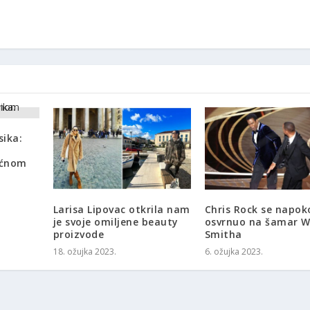
sika:
ućnom
Larisa Lipovac otkrila nam
Chris Rock se napok
je svoje omiljene beauty
osvrnuo na šamar Wi
proizvode
Smitha
18. ožujka 2023.
6. ožujka 2023.