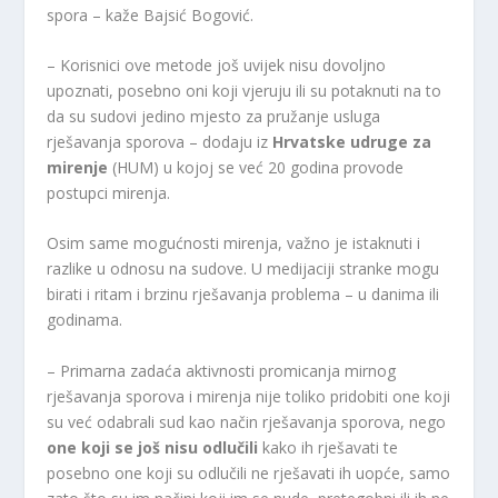
spora – kaže Bajsić Bogović.
– Korisnici ove metode još uvijek nisu dovoljno
upoznati, posebno oni koji vjeruju ili su potaknuti na to
da su sudovi jedino mjesto za pružanje usluga
rješavanja sporova – dodaju iz
Hrvatske udruge za
mirenje
(HUM) u kojoj se već 20 godina provode
postupci mirenja.
Osim same mogućnosti mirenja, važno je istaknuti i
razlike u odnosu na sudove. U medijaciji stranke mogu
birati i ritam i brzinu rješavanja problema – u danima ili
godinama.
– Primarna zadaća aktivnosti promicanja mirnog
rješavanja sporova i mirenja nije toliko pridobiti one koji
su već odabrali sud kao način rješavanja sporova, nego
one koji se još nisu odlučili
kako ih rješavati te
posebno one koji su odlučili ne rješavati ih uopće, samo