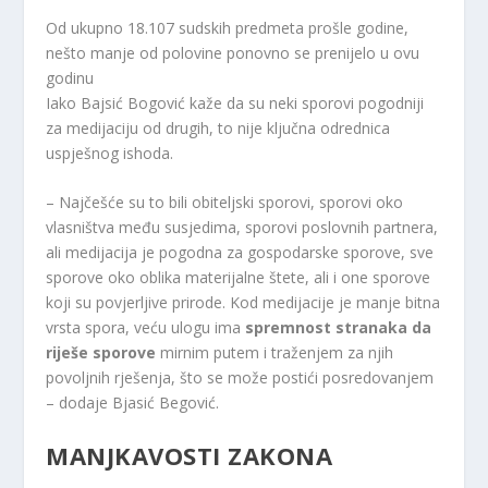
Od ukupno 18.107 sudskih predmeta prošle godine,
nešto manje od polovine ponovno se prenijelo u ovu
godinu
Iako Bajsić Bogović kaže da su neki sporovi pogodniji
za medijaciju od drugih, to nije ključna odrednica
uspješnog ishoda.
– Najčešće su to bili obiteljski sporovi, sporovi oko
vlasništva među susjedima, sporovi poslovnih partnera,
ali medijacija je pogodna za gospodarske sporove, sve
sporove oko oblika materijalne štete, ali i one sporove
koji su povjerljive prirode. Kod medijacije je manje bitna
vrsta spora, veću ulogu ima
spremnost stranaka da
riješe sporove
mirnim putem i traženjem za njih
povoljnih rješenja, što se može postići posredovanjem
– dodaje Bjasić Begović.
MANJKAVOSTI ZAKONA