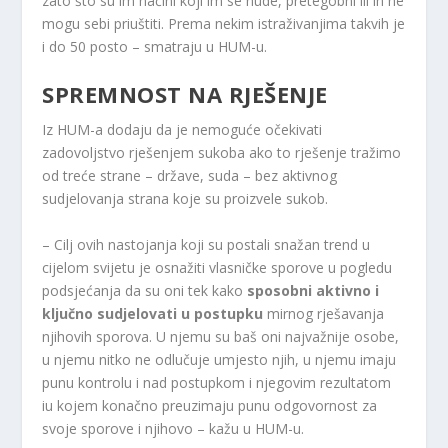
zato što su im načini koji im se nude, pretegobni ili ih ne
mogu sebi priuštiti. Prema nekim istraživanjima takvih je
i do 50 posto – smatraju u HUM-u.
SPREMNOST NA RJEŠENJE
Iz HUM-a dodaju da je nemoguće očekivati ​​
zadovoljstvo rješenjem sukoba ako to rješenje tražimo
od treće strane – države, suda – bez aktivnog
sudjelovanja strana koje su proizvele sukob.
– Cilj ovih nastojanja koji su postali snažan trend u
cijelom svijetu je osnažiti vlasničke sporove u pogledu
podsjećanja da su oni tek kako
sposobni aktivno i
ključno sudjelovati u postupku
mirnog rješavanja
njihovih sporova. U njemu su baš oni najvažnije osobe,
u njemu nitko ne odlučuje umjesto njih, u njemu imaju
punu kontrolu i nad postupkom i njegovim rezultatom
iu kojem konačno preuzimaju punu odgovornost za
svoje sporove i njihovo – kažu u HUM-u.