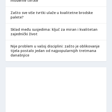
moderne tvrtke
Zašto sve više tvrtki ulaže u kvalitetne brodske
palete?
Sklad među susjedima: ključ za miran i kvalitetan
zajednički život
Nije problem u vašoj disciplini: zašto je oblikovanje
tijela postalo jedan od najpopularnijih tretmana
današnjice