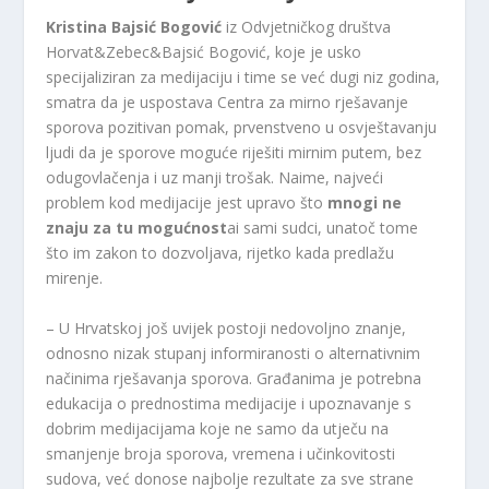
Kristina Bajsić Bogović
iz Odvjetničkog društva
Horvat&Zebec&Bajsić Bogović, koje je usko
specijaliziran za medijaciju i time se već dugi niz godina,
smatra da je uspostava Centra za mirno rješavanje
sporova pozitivan pomak, prvenstveno u osvještavanju
ljudi da je sporove moguće riješiti mirnim putem, bez
odugovlačenja i uz manji trošak. Naime, najveći
problem kod medijacije jest upravo što
mnogi ne
znaju za tu mogućnost
ai sami sudci, unatoč tome
što im zakon to dozvoljava, rijetko kada predlažu
mirenje.
– U Hrvatskoj još uvijek postoji nedovoljno znanje,
odnosno nizak stupanj informiranosti o alternativnim
načinima rješavanja sporova. Građanima je potrebna
edukacija o prednostima medijacije i upoznavanje s
dobrim medijacijama koje ne samo da utječu na
smanjenje broja sporova, vremena i učinkovitosti
sudova, već donose najbolje rezultate za sve strane