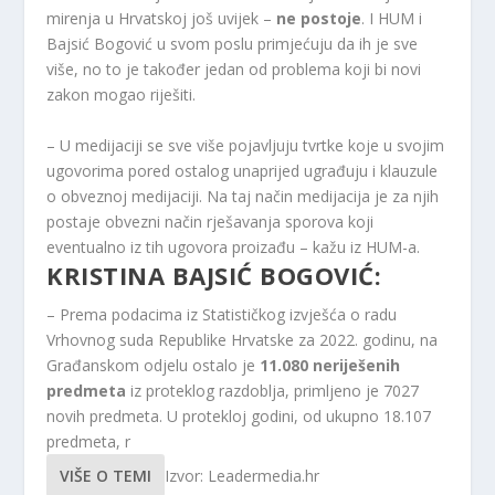
mirenja u Hrvatskoj još uvijek –
ne postoje
. I HUM i
Bajsić Bogović u svom poslu primjećuju da ih je sve
više, no to je također jedan od problema koji bi novi
zakon mogao riješiti.
– U medijaciji se sve više pojavljuju tvrtke koje u svojim
ugovorima pored ostalog unaprijed ugrađuju i klauzule
o obveznoj medijaciji. Na taj način medijacija je za njih
postaje obvezni način rješavanja sporova koji
eventualno iz tih ugovora proizađu – kažu iz HUM-a.
KRISTINA BAJSIĆ BOGOVIĆ:
– Prema podacima iz Statističkog izvješća o radu
Vrhovnog suda Republike Hrvatske za 2022. godinu, na
Građanskom odjelu ostalo je
11.080 neriješenih
predmeta
iz proteklog razdoblja, primljeno je 7027
novih predmeta. U protekloj godini, od ukupno 18.107
predmeta, r
VIŠE O TEMI
Izvor: Leadermedia.hr