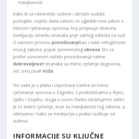
manjkavosti
Kako bi se rasteretilo sudove i ubrzalo sudske
postupke, svjetlo dana uskoro će ugledati novi zakon o
mirnom rješavanju sporova, koji propisuje obveznu
medijaciju između stranaka prije samog odlaska na sud.
O samom procesu
posredovanje
kao i neke nelogičnosti
novog zakona, poput spomenutog
obveze
što se
protivi osnovnom načelu posredovanja naime
dobrovoljnost
stranaka za mirno rješenje dogovora,
već smo pisali
Vođa
.
No sada je u planu i uspostava Centra za mirno
rješavanje sporova u Zagrebu, s podružnicama u Rijeci,
Splitu i Osijeku, stoga u ovom članku istražujemo zašto
je to dobro rješenje, koje su manjkavosti tog zakona, a
otkrivamo i kako se medijacija u praksi razlikuje od
sudova.
INFORMACIJE SU KLJUČNE