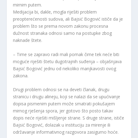
mirnim putem.
Medijacija bi, dakle, mogla riješiti problem
preopterećenosti sudova, ali Bajsić Bogović ističe da je
problem što se prema novom zakonu procesna
dužnost stranaka odnosi samo na postupke zbog
naknade štete.
– Time se zapravo radi mali pomak čime tek neće biti
moguće riješiti štetu dugotrajnih suđenja – objašnjava
Bajsić Bogović jednu od nekoliko manjkavosti ovog
zakona.
Drugi problem odnosi se na deveti članak, drugu
stranicu i drugu alineju, koji se nalazi da se upućivanje
dopisa pismenim putem može smatrati pokušajem
mirnog rješenja spora, jer gotovo što posto takav
dopis neće riješiti mišljenje strane. S druge strane, ističe
Bajsić Bogović, dolazak u instituciju za mirenje ili
održavanje informativnog razgovora zasigurno hoće.