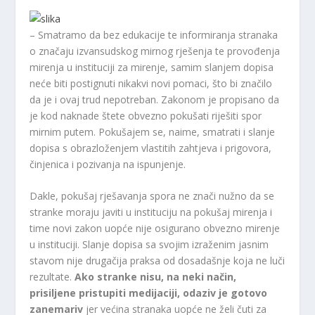
– Smatramo da bez edukacije te informiranja stranaka
o značaju izvansudskog mirnog rješenja te provođenja
mirenja u instituciji za mirenje, samim slanjem dopisa
neće biti postignuti nikakvi novi pomaci, što bi značilo
da je i ovaj trud nepotreban. Zakonom je propisano da
je kod naknade štete obvezno pokušati riješiti spor
mirnim putem. Pokušajem se, naime, smatrati i slanje
dopisa s obrazloženjem vlastitih zahtjeva i prigovora,
činjenica i pozivanja na ispunjenje.
Dakle, pokušaj rješavanja spora ne znači nužno da se
stranke moraju javiti u instituciju na pokušaj mirenja i
time novi zakon uopće nije osigurano obvezno mirenje
u instituciji. Slanje dopisa sa svojim izraženim jasnim
stavom nije drugačija praksa od dosadašnje koja ne luči
rezultate.
Ako stranke nisu, na neki način,
prisiljene pristupiti
medijaciji, odaziv je gotovo
zanemariv
jer većina stranaka uopće ne želi čuti za