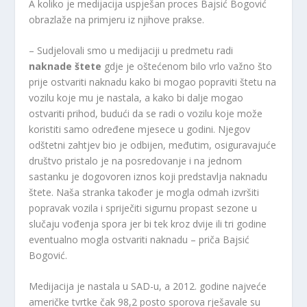
A koliko je medijacija uspješan proces Bajsić Bogović
obrazlaže na primjeru iz njihove prakse.
– Sudjelovali smo u medijaciji u predmetu radi
naknade štete
gdje je oštećenom bilo vrlo važno što
prije ostvariti naknadu kako bi mogao popraviti štetu na
vozilu koje mu je nastala, a kako bi dalje mogao
ostvariti prihod, budući da se radi o vozilu koje može
koristiti samo određene mjesece u godini. Njegov
odštetni zahtjev bio je odbijen, međutim, osiguravajuće
društvo pristalo je na posredovanje i na jednom
sastanku je dogovoren iznos koji predstavlja naknadu
štete. Naša stranka također je mogla odmah izvršiti
popravak vozila i spriječiti sigurnu propast sezone u
slučaju vođenja spora jer bi tek kroz dvije ili tri godine
eventualno mogla ostvariti naknadu – priča Bajsić
Bogović.
Medijacija je nastala u SAD-u, a 2012. godine najveće
američke tvrtke čak 98,2 posto sporova rješavale su