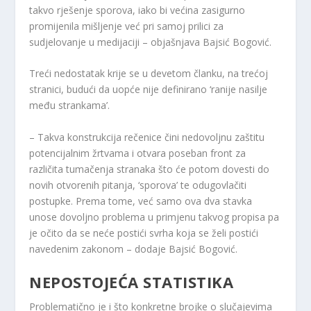
takvo rješenje sporova, iako bi većina zasigurno
promijenila mišljenje već pri samoj prilici za
sudjelovanje u medijaciji – objašnjava Bajsić Bogović.
Treći nedostatak krije se u devetom članku, na trećoj
stranici, budući da uopće nije definirano ‘ranije nasilje
među strankama’.
– Takva konstrukcija rečenice čini nedovoljnu zaštitu
potencijalnim žrtvama i otvara poseban front za
različita tumačenja stranaka što će potom dovesti do
novih otvorenih pitanja, ‘sporova’ te odugovlačiti
postupke. Prema tome, već samo ova dva stavka
unose dovoljno problema u primjenu takvog propisa pa
je očito da se neće postići svrha koja se želi postići
navedenim zakonom – dodaje Bajsić Bogović.
NEPOSTOJEĆA STATISTIKA
Problematično je i što konkretne brojke o slučajevima