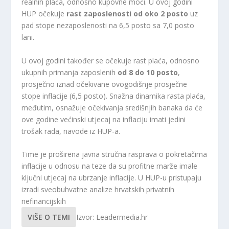
realnih plaća, odnosno kupovne moći. U ovoj godini
HUP očekuje
rast zaposlenosti od oko 2 posto
uz
pad stope nezaposlenosti na 6,5 ​​posto sa 7,0 posto
lani.
U ovoj godini također se očekuje rast plaća, odnosno
ukupnih primanja zaposlenih
od 8 do 10 posto
,
prosječno iznad očekivane ovogodišnje prosječne
stope inflacije (6,5 posto). Snažna dinamika rasta plaća,
međutim, osnažuje očekivanja središnjih banaka da će
ove godine većinski utjecaj na inflaciju imati jedini
trošak rada, navode iz HUP-a.
Time je proširena javna stručna rasprava o pokretačima
inflacije u odnosu na teze da su profitne marže imale
ključni utjecaj na ubrzanje inflacije. U HUP-u pristupaju
izradi sveobuhvatne analize hrvatskih privatnih
nefinancijskih
VIŠE O TEMI
Izvor: Leadermedia.hr