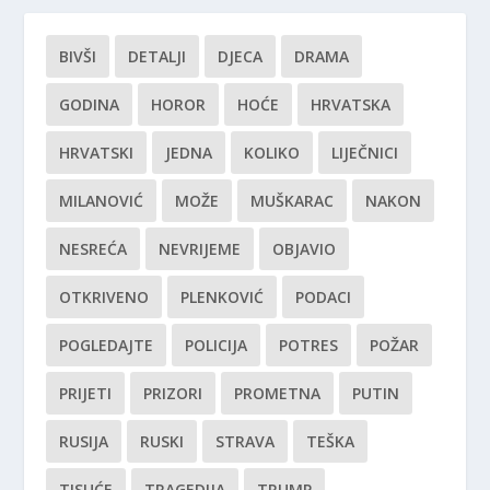
BIVŠI
DETALJI
DJECA
DRAMA
GODINA
HOROR
HOĆE
HRVATSKA
HRVATSKI
JEDNA
KOLIKO
LIJEČNICI
MILANOVIĆ
MOŽE
MUŠKARAC
NAKON
NESREĆA
NEVRIJEME
OBJAVIO
OTKRIVENO
PLENKOVIĆ
PODACI
POGLEDAJTE
POLICIJA
POTRES
POŽAR
PRIJETI
PRIZORI
PROMETNA
PUTIN
RUSIJA
RUSKI
STRAVA
TEŠKA
TISUĆE
TRAGEDIJA
TRUMP