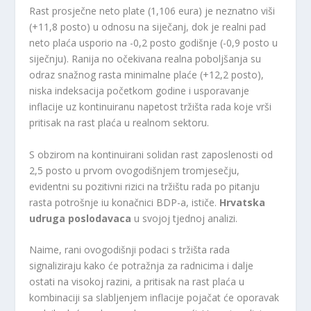
Rast prosječne neto plate (1,106 eura) je neznatno viši
(+11,8 posto) u odnosu na siječanj, dok je realni pad
neto plaća usporio na -0,2 posto godišnje (-0,9 posto u
siječnju). Ranija no očekivana realna poboljšanja su
odraz snažnog rasta minimalne plaće (+12,2 posto),
niska indeksacija početkom godine i usporavanje
inflacije uz kontinuiranu napetost tržišta rada koje vrši
pritisak na rast plaća u realnom sektoru.
S obzirom na kontinuirani solidan rast zaposlenosti od
2,5 posto u prvom ovogodišnjem tromjesečju,
evidentni su pozitivni rizici na tržištu rada po pitanju
rasta potrošnje iu konačnici BDP-a, ističe.
Hrvatska
udruga poslodavaca
u svojoj tjednoj analizi.
Naime, rani ovogodišnji podaci s tržišta rada
signaliziraju kako će potražnja za radnicima i dalje
ostati na visokoj razini, a pritisak na rast plaća u
kombinaciji sa slabljenjem inflacije pojačat će oporavak