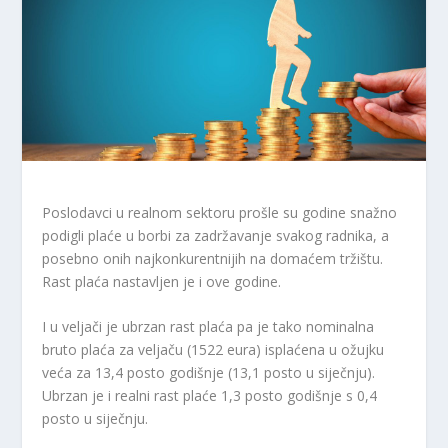
Poslodavci u realnom sektoru prošle su godine snažno
podigli plaće u borbi za zadržavanje svakog radnika, a
posebno onih najkonkurentnijih na domaćem tržištu.
Rast plaća nastavljen je i ove godine.
I u veljači je ubrzan rast plaća pa je tako nominalna
bruto plaća za veljaču (1522 eura) isplaćena u ožujku
veća za 13,4 posto godišnje (13,1 posto u siječnju).
Ubrzan je i realni rast plaće 1,3 posto godišnje s 0,4
posto u siječnju.