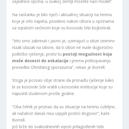
zajednice općina, u svakoj zemlji možete naći model”.
Na sastanku je bilo riječi i aktualnoj situaciji na terenu
koja je vrlo napeta, posebno nakon izbora u općinama
sa srpskom većinom koje su kosovski Srbi bojkotirali.
“Vrlo smo zabrinuti i jasno je, uzimajući u obzir iznimno
nizak izlazak na izbore, da ti izbori ne nude dugoročno
političko rješenje, protiv tu
postoji mogućnost koja
može dovesti do eskalacije
i prema potkopavanju
provedbe Ohridskog sporazuma”, rekao je Borrell.
Stoga je pozvao obje strane da pronađu rješenje kako
bi se kosovski Srbi vratili u kosovske institucije koje su
napustili studenom prošle godine.
“Oba čelnik je priznao da su situacije na terenu ozbiljne,
ali nažalost danas nisu uspjeli postići dogovor”, kaže
Borrell.
Još brže do svakodnevnih vijesti prilagođenih tebi.