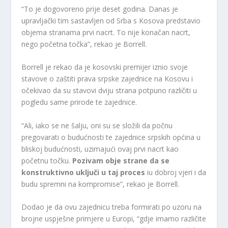
“To je dogovoreno prije deset godina. Danas je
upravljački tim sastavljen od Srba s Kosova predstavio
objema stranama prvi nacrt. To nije konačan nacrt,
nego početna točka”, rekao je Borrell.
Borrell je rekao da je kosovski premijer iznio svoje
stavove o zaštiti prava srpske zajednice na Kosovu i
očekivao da su stavovi dviju strana potpuno različiti u
pogledu same prirode te zajednice.
“Ali, iako se ne šalju, oni su se složili da počnu
pregovarati o budućnosti te zajednice srpskih općina u
bliskoj budućnosti, uzimajući ovaj prvi nacrt kao
početnu točku.
Pozivam obje strane da se
konstruktivno uključi u taj proces
iu dobroj vjeri i da
budu spremni na kompromise”, rekao je Borrell.
Dodao je da ovu zajednicu treba formirati po uzoru na
brojne uspješne primjere u Europi, “gdje imamo različite