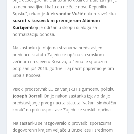
to neprihvatljivo i kažu da ne žele novu Republiku
Srpsku”, rekao je
Aleksandar Vučić
nakon završetka
susret s kosovskim premijerom Albinom
Kurtijem
koji je održan u sklopu dijaloga za
normalizaciju odnosa.
Na sastanku je objema stranama predstavljen
prednacrt statuta Zajednice općina sa srpskom
većinom na sjeveru Kosova, o čemu je sporazum
potpisan još 2013. godine. Taj nacrt pripremio je tim
Srba s Kosova.
Visoki predstavnik EU za vanjsku i sigurnosnu politiku
Joseph Borrell
On je nakon sastanka izjavio da je
predstavljanje prvog nacrta statuta “važan, simboličan
korak” na putu uspostave Zajednice srpskih općina.
Na sastanku se razgovaralo o provedbi sporazuma
dogovorenih krajem veljače u Bruxellesu i sredinom