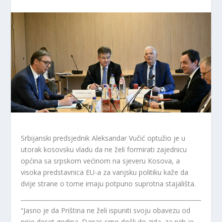
Srbijanski predsjednik Aleksandar Vučić optužio je u
utorak kosovsku vladu da ne želi formirati zajednicu
općina sa srpskom većinom na sjeveru Kosova, a
visoka predstavnica EU-a za vanjsku politiku kaže da
dvije strane o tome imaju potpuno suprotna stajališta.
“Jasno je da Priština ne želi ispuniti svoju obavezu od
prije deset godina. Danas smo došli do zida, za njih je