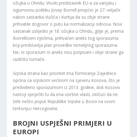
ožujka u Ohridu. Visoki predstavnik EU-a za vanjsku i
sigurnosnu politiku Josep Borrell priopćio je 27. veljače
nakon sastanka Vučića i Kurtija da su obje strane
prihvatile dogovor o putu ka normalizaciji odnosa. Novi
sastanak uslijedio je 18. ožujka u Ohridu, gdje je, prema
Borrellovim riječima, prihvaćen aneks tog sporazuma
koji predstavlja plan provedbe temeljnog sporazuma.
Ne, ni sporazum ni aneks nisu potpisani i obje strane ga
različito tumače.
Srpska strana kao prioritet ima formiranje Zajednice
općina sa srpskom većinom na sjeveru Kosova, što je
predviđeno sporazumom iz 2013. godine, dok Kosovo
nastoji spriječiti tu da ima izvršne vlasti, ističući da ne
žele nešto poput Republike Srpske u Bosni na svom
teritoriju.i Hercegovine.
BROJNI USPJEŠNI PRIMJERI U
EUROPI