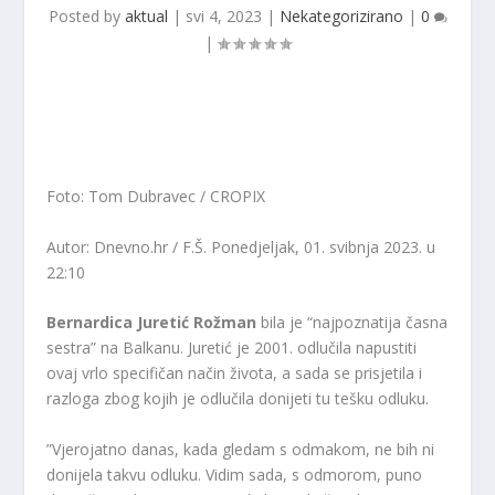
Posted by
aktual
|
svi 4, 2023
|
Nekategorizirano
|
0
|
Foto: Tom Dubravec / CROPIX
Autor: Dnevno.hr / F.Š.
Ponedjeljak, 01. svibnja 2023. u
22:10
Bernardica Juretić Rožman
bila je “najpoznatija časna
sestra” na Balkanu. Juretić je 2001. odlučila napustiti
ovaj vrlo specifičan način života, a sada se prisjetila i
razloga zbog kojih je odlučila donijeti tu tešku odluku.
”Vjerojatno danas, kada gledam s odmakom, ne bih ni
donijela takvu odluku. Vidim sada, s odmorom, puno