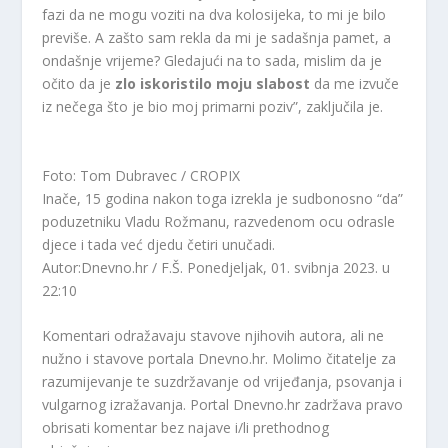
fazi da ne mogu voziti na dva kolosijeka, to mi je bilo
previše. A zašto sam rekla da mi je sadašnja pamet, a
ondašnje vrijeme? Gledajući na to sada, mislim da je
očito da je
zlo iskoristilo moju slabost
da me izvuče
iz nečega što je bio moj primarni poziv”, zaključila je.
Foto: Tom Dubravec / CROPIX
Inače, 15 godina nakon toga izrekla je sudbonosno “da”
poduzetniku Vladu Rožmanu, razvedenom ocu odrasle
djece i tada već djedu četiri unučadi.
Autor:Dnevno.hr / F.Š.
Ponedjeljak, 01. svibnja 2023. u
22:10
Komentari odražavaju stavove njihovih autora, ali ne
nužno i stavove portala Dnevno.hr. Molimo čitatelje za
razumijevanje te suzdržavanje od vrijeđanja, psovanja i
vulgarnog izražavanja. Portal Dnevno.hr zadržava pravo
obrisati komentar bez najave i/li prethodnog