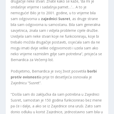
drugačije neke stvari. Znate kako se kaže, ‘da mi je
ondašnje vrijeme i sadašnja pamet…’… A to je
nemoguće! Bilo je to 2001. godine, u to vrijeme bila
sam odgovorna u
zajednici Susret
, as druge strane
bila sam odgovorna iu samostanu. Bila sam generalna
savjetnica, znala sam i vidjela probleme cijele družbe.
Uvidjela sam neke stvari koje ne funkcioniraju, koje bi
trebalo možda drugačije postaviti, osjećala sam da ne
mogu imati dvije velike odgovornosti i uzela sam ako
neko vrijeme razmislim gdje sam potrebna”, prisjeća se
Bernardica za Večernji list.
Podsjetimo, Bernardica je svoj život posvetila
borbi
protiv ovisnosti
a prije tri desetljeća osnovala je
Zajednicu “Susret”.
“Došla sam do zaključka da sam potrebna u Zajednici
Susret, samostan je 150 godina funkcionirao bez mene
pa će i dalje, a ako se iz Zajednice ona uruši. Zato sam
donio odluku u korist Zajednice, jednostavno sam bila u